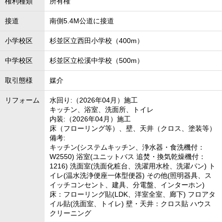
権利種類
所有権
接道
南側5.4M公道に接道
小学校区
杉並区立西田小学校（400m）
中学校区
杉並区立松溪中学校（500m）
取引態様
媒介
リフォーム
水回り:（2026年04月）施工
キッチン、浴室、洗面所、トイレ
内装:（2026年04月）施工
床（フローリング等）、壁、天井（クロス、塗装等）
備考:
キッチン(システムキッチン、浄水器・食洗機付：
W2550) 浴室(ユニットバス 追焚・換気乾燥機付：
1216) 洗面室(洗面化粧台、洗濯用水栓、洗濯パン) ト
イレ(温水洗浄便座一体型便器) その他(照明器具、ス
イッチコンセント、建具、分電盤、インターホン)
床：フローリング貼(LDK、洋室全室、廊下) フロアタ
イル貼(洗面室、トイレ) 壁・天井：クロス貼 ハウス
クリーニング