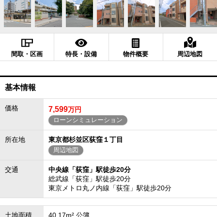
間取・区画
特長・設備
物件概要
周辺地図
基本情報
価格
7,599
万円
ローンシミュレーション
所在地
東京都杉並区荻窪１丁目
周辺地図
交通
中央線「荻窪」駅徒歩20分
総武線「荻窪」駅徒歩20分
東京メトロ丸ノ内線「荻窪」駅徒歩20分
土地面積
40.17m² 公簿