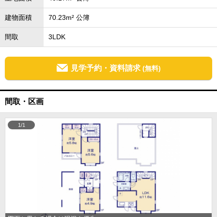
建物面積
70.23m² 公簿
間取
3LDK
見学予約・資料請求
(無料)
間取・区画
1/1