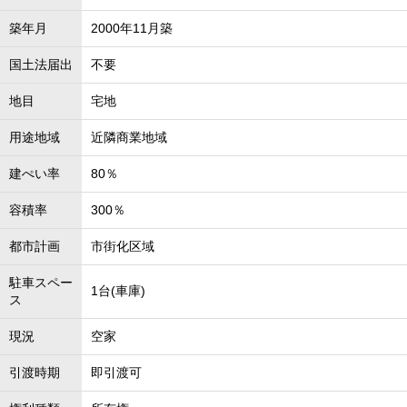
築年月
2000年11月築
国土法届出
不要
地目
宅地
用途地域
近隣商業地域
建ぺい率
80％
容積率
300％
都市計画
市街化区域
駐車スペー
1台(車庫)
ス
現況
空家
引渡時期
即引渡可