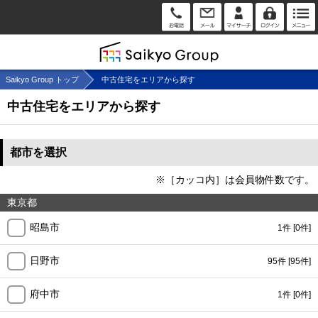
Saikyo Group トップ
中古住宅をエリアから探す
中古住宅をエリアから探す
都市を選択
※［カッコ内］は会員物件数です。
東京都
昭島市
1件
[0件]
日野市
95件
[95件]
府中市
1件
[0件]