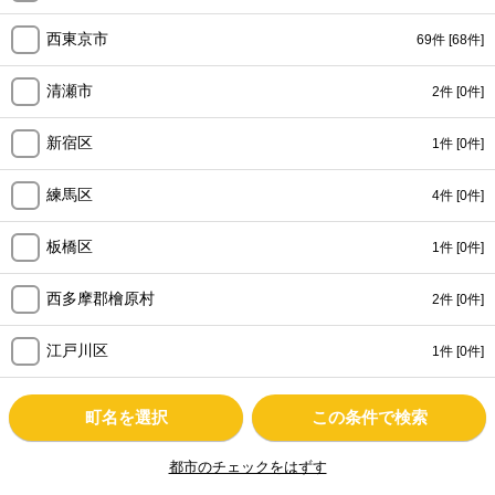
西東京市
69件
[68件]
清瀬市
2件
[0件]
新宿区
1件
[0件]
練馬区
4件
[0件]
板橋区
1件
[0件]
西多摩郡檜原村
2件
[0件]
江戸川区
1件
[0件]
町名を選択
この条件で検索
都市のチェックをはずす