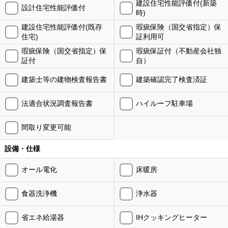
建設住宅性能評価付(新築
設計住宅性能評価付
時)
建設住宅性能評価付(既存
瑕疵保険（国交省指定）保
住宅)
証利用可
瑕疵保険（国交省指定）保
瑕疵保証付（不動産会社独
証付
自）
建築士等の建物検査報告書
建築確認完了検査済証
法適合状況調査報告書
ハイルーフ駐車場
間取り変更可能
設備・仕様
オール電化
床暖房
食器洗浄機
浄水器
省エネ給湯器
IHクッキングヒーター