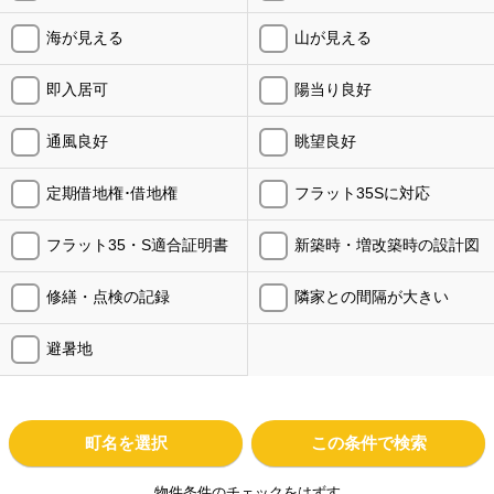
海が見える
山が見える
即入居可
陽当り良好
通風良好
眺望良好
定期借地権･借地権
フラット35Sに対応
フラット35・S適合証明書
新築時・増改築時の設計図
修繕・点検の記録
隣家との間隔が大きい
避暑地
町名を選択
この条件で検索
物件条件のチェックをはずす