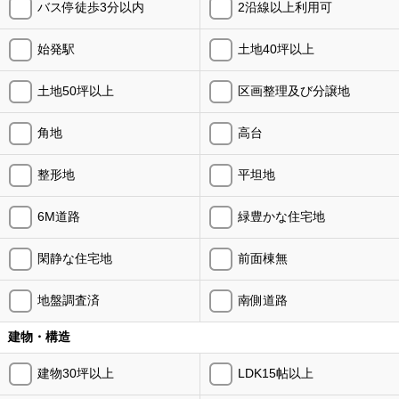
バス停徒歩3分以内
2沿線以上利用可
始発駅
土地40坪以上
土地50坪以上
区画整理及び分譲地
角地
高台
整形地
平坦地
6M道路
緑豊かな住宅地
閑静な住宅地
前面棟無
地盤調査済
南側道路
建物・構造
建物30坪以上
LDK15帖以上