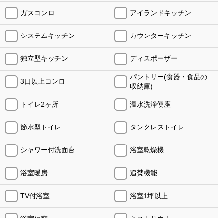
ガスコンロ
アイランドキッチン
システムキッチン
カウンターキッチン
独立型キッチン
ディスポーザー
パントリー(食器・食品の
3口以上コンロ
収納庫)
トイレ2ヶ所
温水洗浄便座
節水型トイレ
タンクレストイレ
シャワー付洗面台
浴室乾燥機
浴室暖房
追焚機能
TV付浴室
浴室1坪以上