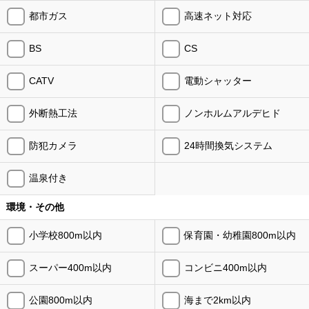
都市ガス
高速ネット対応
BS
CS
CATV
電動シャッター
外断熱工法
ノンホルムアルデヒド
防犯カメラ
24時間換気システム
温泉付き
環境・その他
小学校800m以内
保育園・幼稚園800m以内
スーパー400m以内
コンビニ400m以内
公園800m以内
海まで2km以内