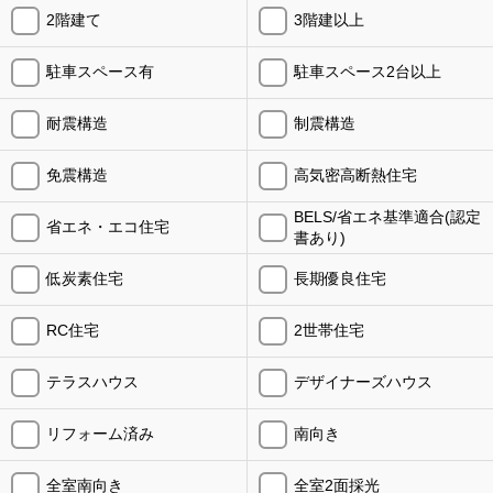
2階建て
3階建以上
駐車スペース有
駐車スペース2台以上
耐震構造
制震構造
免震構造
高気密高断熱住宅
BELS/省エネ基準適合(認定
省エネ・エコ住宅
書あり)
低炭素住宅
長期優良住宅
RC住宅
2世帯住宅
テラスハウス
デザイナーズハウス
リフォーム済み
南向き
全室南向き
全室2面採光