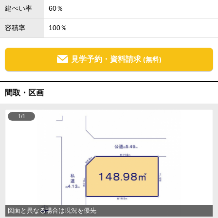
建ぺい率
60％
容積率
100％
見学予約・資料請求
(無料)
間取・区画
1/1
図面と異なる場合は現況を優先