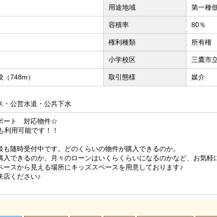
用途地域
第一種
容積率
80％
権利種類
所有権
小学校区
三鷹市立
（748m）
取引態様
媒介
ス・公営水道・公共下水
ポート 対応物件☆
でも利用可能です！！
談も随時受付中です。どのくらいの物件が購入できるのか。
購入できるのか。月々のローンはいくらくらいになるのかなど、お気軽
ペースから見える場所にキッズスペースを用意しております♪
来店ください♪