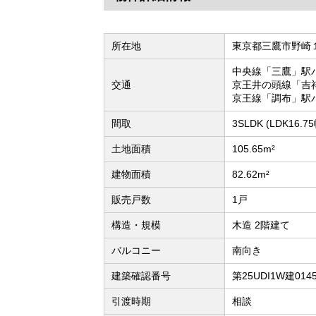
所在地
東京都三鷹市野崎
中央線「三鷹」駅バ
交通
京王井の頭線「吉祥
京王線「調布」駅バ
間取
3SLDK (LDK16
土地面積
105.65m²
建物面積
82.62m²
販売戸数
1戸
構造・規模
木造 2階建て
バルコニー
南向き
建築確認番号
第25UDI1W建014
引渡時期
相談