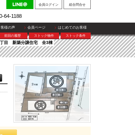
会員ログイン
総合問合せ
0-64-1188
お客様の声
会員ページ
はじめてのお客様
前回の履歴
ストック物件
ストック条件
1丁目 新築分譲住宅 全3棟