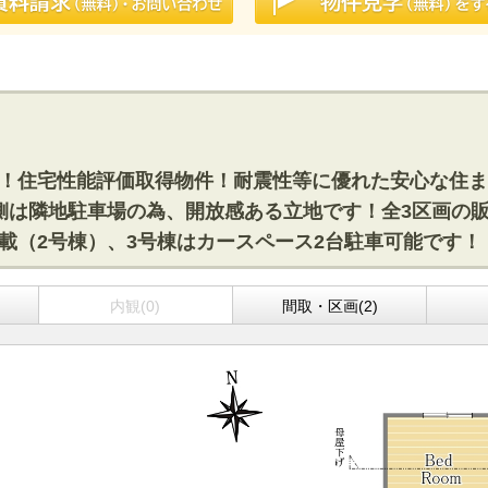
ネ住宅！住宅性能評価取得物件！耐震性等に優れた安心な住
！西側は隣地駐車場の為、開放感ある立地です！全3区画の
ム搭載（2号棟）、3号棟はカースペース2台駐車可能です！
内観(0)
間取・区画(2)