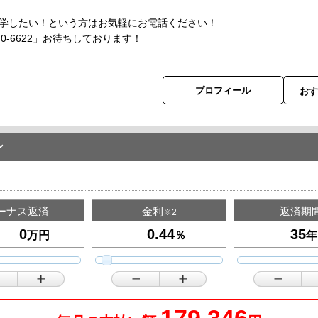
学したい！という方はお気軽にお電話ください！
40-6622」お待ちしております！
プロフィール
お
ン
ーナス返済
金利
返済期
※2
万円
％
年
179,346