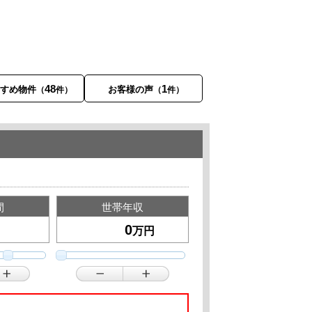
48
1
すすめ物件
お客様の声
（
件）
（
件）
間
世帯年収
万円