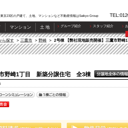
TEL:012
東京23区の戸建て、土地、マンションなど不動産情報はSaikyo Group
グループ紹介
スタッフ紹介
て
マンション
土 地
から探す
三鷹市
野崎
2号棟 【弊社現地販売開催】三鷹市野崎
市野崎1丁目 新築分譲住宅 全3棟
5