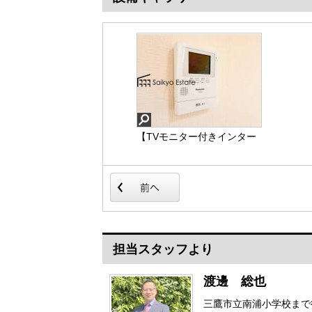
【TVモニター付きインター
【床下収納】【施工例】
ホン】【施工例】「TVモニ
「床下収納」はストックの
ター付きインターホン」
食材や普段使わない調理器
は、玄関に行かなくても誰
具・食器などを管理しやす
が来たのか確認でき、お子
く収納できます。
様のお留守番も安心です。
【TVモニター付きインタ
【床下収納】
ーホン】
担当スタッフより
渡邊 総也
三鷹市立南浦小学校まで