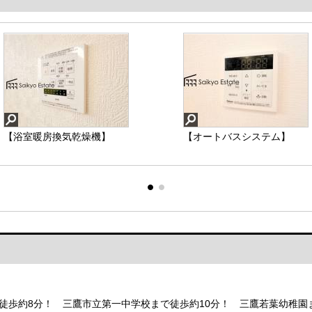
【浴室暖房換気乾燥機】
【 浄水器】【施工例】「浄
【オートバスシステム】
【施工例】「浴室暖房乾燥
水器」をスリムに内蔵した
【施工例】「オートバスシ
機」は梅雨や花粉の時期、
ハンドシャワー式の水栓金
ステム」は浴室のお湯張
雨の日の洗濯物の乾燥に重
具です。シンクもスッキ
り、温度調整などを、キッ
宝します。寒い冬も入浴前
リ！
チンなど浴室以外から操作
の暖房運転で快適なバスタ
が出来る便利なシステムで
イムを♪
す。
【浴室暖房換気乾燥機】
【 浄水器】
【オートバスシステム】
徒歩約8分！ 三鷹市立第一中学校まで徒歩約10分！ 三鷹若葉幼稚園