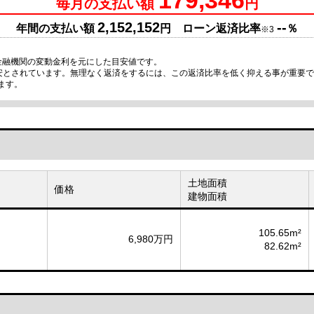
毎月の支払い額
円
2,152,152
--
年間の支払い額
円 ローン返済比率
％
※3
金融機関の変動金利を元にした目安値です。
目安とされています。無理なく返済をするには、この返済比率を低く抑える事が重要
ます。
土地面積
価格
建物面積
105.65m²
6,980万円
82.62m²