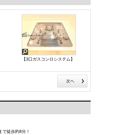
【3口ガスコンロシステム】
【施工例】「3口ガスコンロ
システム」はたくさんの料
理が同時に作れて便利な
上、凹凸が少ないフラット
トップなのでお掃除も楽々
です。
【3口ガスコンロシステ
ム】
まで徒歩約8分！