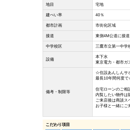
地目
宅地
建ぺい率
40％
都市計画
市街化区域
接道
東側4M公道に接道
中学校区
三鷹市立第一中学校
本下水
設備
東京電力・都市ガ
☆住設あんしんサ
最長10年間何度
住宅ローンのご相
備考・制限等
内覧したい物件は
ご来店後は商談ス
お子様と一緒にご
こだわり項目