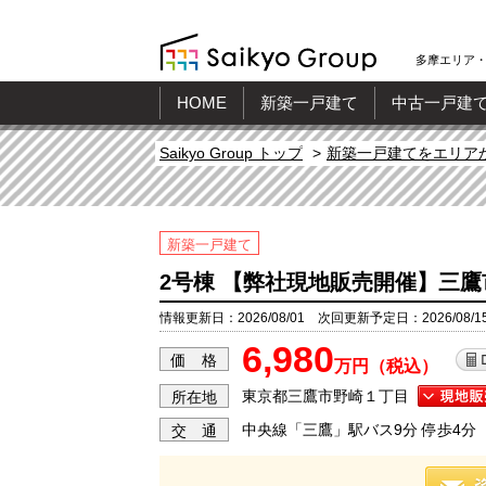
多摩エリア・
HOME
新築一戸建て
中古一戸建
Saikyo Group トップ
新築一戸建てをエリア
新築一戸建て
2号棟 【弊社現地販売開催】三鷹
情報更新日：2026/08/01 次回更新予定日：2026/08/1
6,980
価 格
万円（税込）
東京都三鷹市野崎１丁目
所在地
中央線「三鷹」駅バス9分 停歩4分
交 通