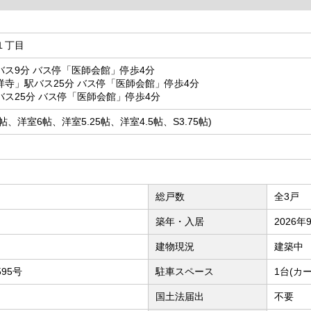
１丁目
ス9分 バス停「医師会館」停歩4分
寺」駅バス25分 バス停「医師会館」停歩4分
ス25分 バス停「医師会館」停歩4分
.75帖、洋室6帖、洋室5.25帖、洋室4.5帖、S3.75帖)
総戸数
全3戸
築年・入居
2026年
建物現況
建築中
595号
駐車スペース
1台(カ
国土法届出
不要