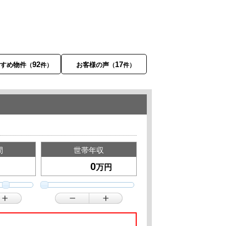
92
17
すすめ物件
お客様の声
（
件）
（
件）
間
世帯年収
万円