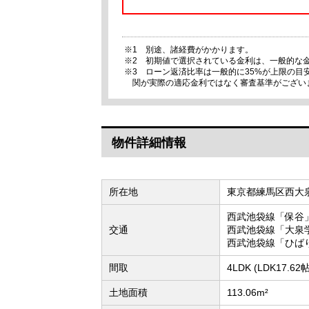
※1 別途、諸経費がかかります。
※2 初期値で選択されている金利は、一般的な
※3 ローン返済比率は一般的に35%が上限の
関が実際の適応金利ではなく審査基準がござい
物件詳細情報
所在地
東京都練馬区西大
西武池袋線「保谷」
交通
西武池袋線「大泉
西武池袋線「ひば
間取
4LDK (LDK17.
土地面積
113.06m²