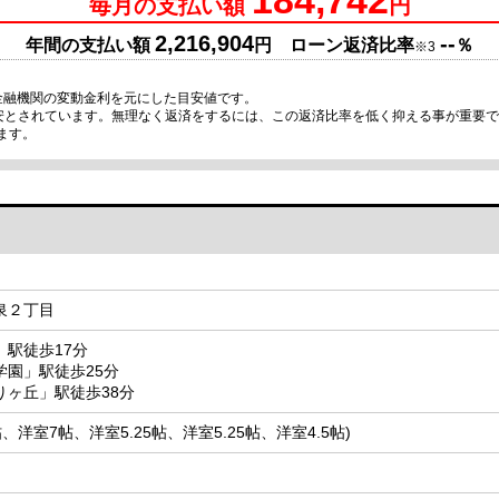
毎月の支払い額
円
2,216,904
--
年間の支払い額
円 ローン返済比率
％
※3
金融機関の変動金利を元にした目安値です。
目安とされています。無理なく返済をするには、この返済比率を低く抑える事が重要
ます。
泉２丁目
駅徒歩17分
学園」駅徒歩25分
りヶ丘」駅徒歩38分
62帖、洋室7帖、洋室5.25帖、洋室5.25帖、洋室4.5帖)