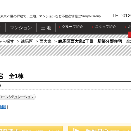
TEL:012
東京23区の戸建て、土地、マンションなど不動産情報はSaikyo Group
グループ紹介
スタッフ紹介
て
マンション
土 地
から探す
練馬区
西大泉
練馬区西大泉2丁目 新築分譲住宅 全
宅 全1棟
0
地図
］