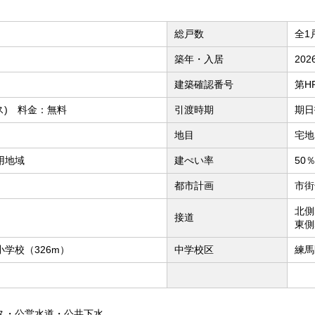
総戸数
全1
築年・入居
20
建築確認番号
第HP
ス) 料金：無料
引渡時期
期日
地目
宅地
用地域
建ぺい率
50
都市計画
市街
北側
接道
東側
学校（326m）
中学校区
練馬
ス・公営水道・公共下水