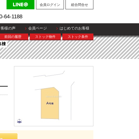
会員ログイン
総合問合せ
0-64-1188
お客様の声
会員ページ
はじめてのお客様
前回の履歴
ストック物件
ストック条件
1棟