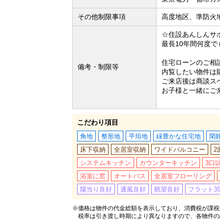
その他制限事項
高度地区、準防火
☆住設あんしんサ
最長10年間何度
住宅ローンのご相
備考・制限等
内覧したい物件は
ご来店後は商談ス
お子様と一緒にご
こだわり項目
角地
整形地
平坦地
緑豊かな住宅地
閑
床下収納
全居室収納
ワイドバルコニー
2
システムキッチン
カウンターキッチン
3口
浴室に窓
オートバス
全居室フローリング
陽当り良好
通風良好
眺望良好
フラット3
※価格は物件の代金総額を表示しており、消費税が課税さ
税率は引き渡し時期により異なりますので、各物件の