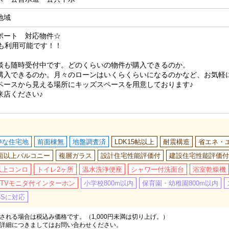
地域
ポート 対応物件☆
でも利用可能です！！
談も随時受付中です。どのくらいの物件が購入できるのか。
購入できるのか。月々のローンはいくらくらいになるのかなど、お気軽
ペースから見える場所にキッズスペースを用意しております♪
来店ください♪
静な住宅地
前面棟無
地盤調査済
LDK15帖以上
耐震構造
省エネ・
面以上バルコニー
複層ガラス
設計住宅性能評価付
建設住宅性能評価付
以上コンロ
トイレ2ヶ所
温水洗浄便座
シャワー付洗面台
浴室乾燥機
TVモニタ付インターホン
小学校800m以内
保育園・幼稚園800m以内
5Sに対応
れる場合は税込み価格です。（1,000円未満は切り上げ。）
詳細につきましてはお問い合わせください。