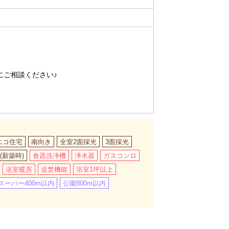
にご相談ください♪
エコ住宅
南向き
全室2面採光
3面採光
(新築時)
食器洗浄機
浄水器
ガスコンロ
浴室暖房
追焚機能
浴室1坪以上
スーパー400m以内
公園800m以内