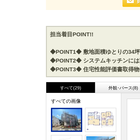
担当着目POINT!!
◆POINT1◆ 敷地面積ゆとりの34坪
◆POINT2◆ システムキッチン
◆POINT3◆ 住宅性能評価書取
すべて(29)
外観･パース(8)
すべての画像