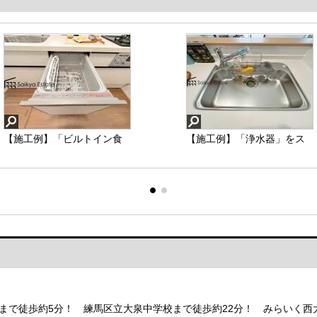
【施工例】「ビルトイン食
【施工例】「浴室暖房乾燥
【施工例】「浄水器」をス
【施工例】「TVモニター付
洗機」は手洗いよりも経済
機」は梅雨や花粉の時期、
リムに内蔵したハンドシャ
きインターホン」は、玄関
的で家計に優しく、家事の
雨の日の洗濯物の乾燥に重
ワー式の水栓金具です。シ
に行かなくても誰が来たの
負担を軽減してくれるママ
宝します。寒い冬も入浴前
ンクもスッキリ！
か確認でき、お子様のお留
の強い味方ですね。
の暖房運転で快適なバスタ
守番も安心です。
イムを♪
まで徒歩約5分！ 練馬区立大泉中学校まで徒歩約22分！ みらいく