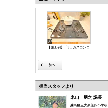
【施工例】「3口ガスコンロ
【施工例】「オートバスシ
システム」はたくさんの料
ステム」は浴室のお湯張
理が同時に作れて便利な
り、温度調整などを、キッ
上、凹凸が少ないフラット
チンなど浴室以外から操作
トップなのでお掃除も楽々
が出来る便利なシステムで
です。
す。
担当スタッフより
米山 朋之 課長
練馬区立大泉第四小学校