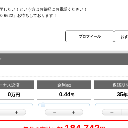
学したい！という方はお気軽にお電話ください！
40-6622」お待ちしております！
プロフィール
お
ン
ーナス返済
金利
返済期
※2
万円
％
年
184,742