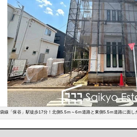
袋線「保谷」駅徒歩17分！北側5.5ｍ～6ｍ道路と東側5.5ｍ道路に