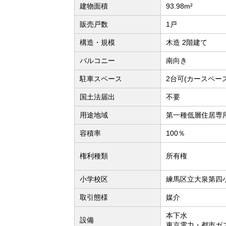
建物面積
93.98m²
販売戸数
1戸
構造・規模
木造 2階建て
バルコニー
南向き
駐車スペース
2台可(カースペー
国土法届出
不要
用途地域
第一種低層住居専
容積率
100％
権利種類
所有権
小学校区
練馬区立大泉第四小
取引態様
媒介
本下水
設備
東京電力・都市ガ