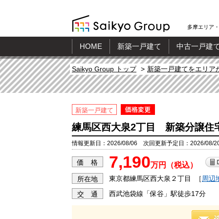
多摩エリア・
HOME
新築一戸建て
中古一戸建
Saikyo Group トップ
新築一戸建てをエリア
新築一戸建て
練馬区西大泉2丁目 新築分譲住
情報更新日：2026/08/06 次回更新予定日：2026/08/2
7,190
価 格
万円（税込）
東京都練馬区西大泉２丁目
［
周辺
所在地
西武池袋線「保谷」駅徒歩17分
交 通