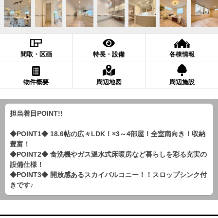
間取・区画
特長・設備
各棟情報
物件概要
周辺地図
周辺施設
担当着目POINT!!
◆POINT1◆ 18.6帖の広々LDK！×3～4部屋！全室南向き！収納
豊富！
◆POINT2◆ 食洗機やガス温水式床暖房など暮らしを彩る充実の
設備仕様！
◆POINT3◆ 開放感あるスカイバルコニー！！スロップシンク付
きです♪