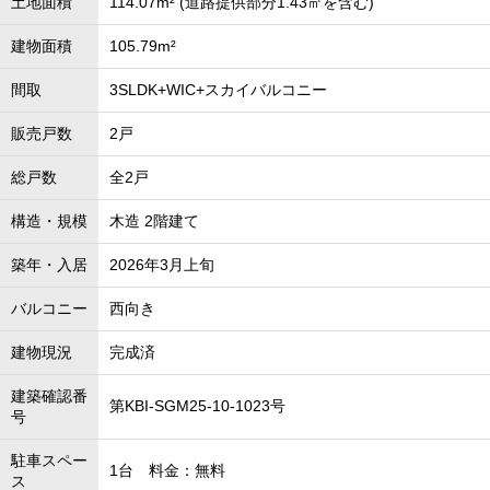
土地面積
114.07m² (道路提供部分1.43㎡を含む)
建物面積
105.79m²
間取
3SLDK+WIC+スカイバルコニー
販売戸数
2戸
総戸数
全2戸
構造・規模
木造 2階建て
築年・入居
2026年3月上旬
バルコニー
西向き
建物現況
完成済
建築確認番
第KBI-SGM25-10-1023号
号
駐車スペー
1台 料金：無料
ス