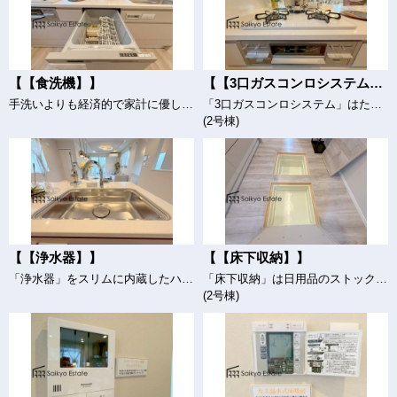
【【食洗機】】
【【3口ガスコンロシステム】】
手洗いよりも経済的で家計に優しい「ビルトイン食洗機」が標準装備なのはママの強い味方ですね。(2号棟)
「3口ガスコンロシステム」はたくさんの料理が同時に作れて便利な上、凹凸が少ないフラットトップなのでお掃除も楽々です。
(2号棟)
【【浄水器】】
【【床下収納】】
「浄水器」をスリムに内蔵したハンドシャワー式の水栓金具です。シンクもスッキリ！(2号棟)
「床下収納」は日用品のストックや、使用頻度の低い物などを収納するのに便利なスペースです。
(2号棟)