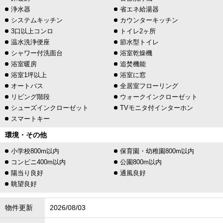
浄水器
省エネ給湯器
システムキッチン
カウンターキッチン
3口以上コンロ
トイレ2ヶ所
温水洗浄便座
節水型トイレ
シャワー付洗面台
浴室乾燥機
浴室暖房
追焚機能
浴室1坪以上
浴室に窓
オートバス
全居室フローリング
リビング階段
ウォークインクローゼット
シューズインクローゼット
TVモニタ付インターホン
スマートキー
環境・その他
小学校800m以内
保育園・幼稚園800m以内
コンビニ400m以内
公園800m以内
陽当り良好
通風良好
眺望良好
物件更新
2026/08/03