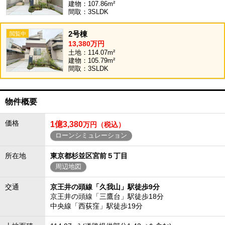
建物：107.86m²
間取：3SLDK
2号棟
13,380万円
土地：114.07m²
建物：105.79m²
間取：3SLDK
物件概要
価格
1億3,380
万円（税込）
ローンシミュレーション
所在地
東京都杉並区宮前５丁目
周辺地図
交通
京王井の頭線「久我山」駅徒歩9分
京王井の頭線「三鷹台」駅徒歩18分
中央線「西荻窪」駅徒歩19分