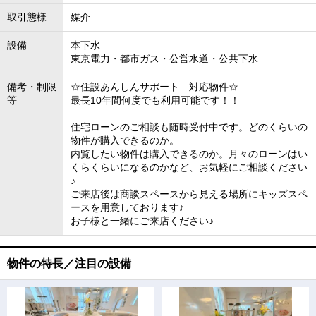
取引態様
媒介
設備
本下水
東京電力・都市ガス・公営水道・公共下水
備考・制限
☆住設あんしんサポート 対応物件☆
等
最長10年間何度でも利用可能です！！
住宅ローンのご相談も随時受付中です。どのくらいの
物件が購入できるのか。
内覧したい物件は購入できるのか。月々のローンはい
くらくらいになるのかなど、お気軽にご相談ください
♪
ご来店後は商談スペースから見える場所にキッズスペ
ースを用意しております♪
お子様と一緒にご来店ください♪
物件の特長／注目の設備