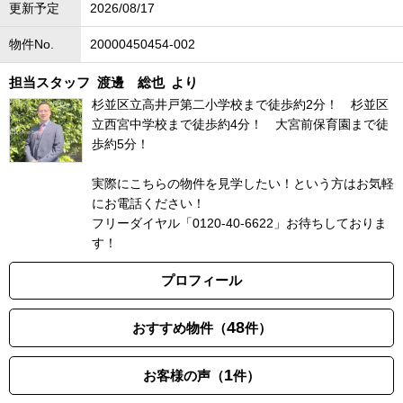
更新予定
2026/08/17
物件No.
20000450454-002
担当スタッフ
渡邊 総也
より
杉並区立高井戸第二小学校まで徒歩約2分！ 杉並区
立西宮中学校まで徒歩約4分！ 大宮前保育園まで徒
歩約5分！
実際にこちらの物件を見学したい！という方はお気軽
にお電話ください！
フリーダイヤル「0120-40-6622」お待ちしておりま
す！
プロフィール
48
おすすめ物件（
件）
1
お客様の声（
件）