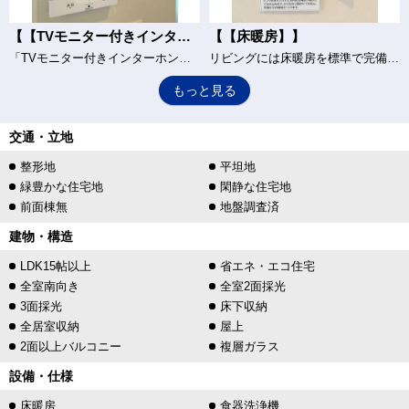
【【TVモニター付きインターホン】】
【【床暖房】】
「TVモニター付きインターホン」は、玄関に行かなくても誰が来たのか確認でき、お子様のお留守番も安心です。(2号棟)
リビングには床暖房を標準で完備。空気を汚さずに室内を快適な温度に保ちますので、小さなお子様やご年配の方にも安心です。(2号棟)
もっと見る
交通・立地
整形地
平坦地
緑豊かな住宅地
閑静な住宅地
前面棟無
地盤調査済
建物・構造
LDK15帖以上
省エネ・エコ住宅
全室南向き
全室2面採光
3面採光
床下収納
全居室収納
屋上
2面以上バルコニー
複層ガラス
設備・仕様
床暖房
食器洗浄機