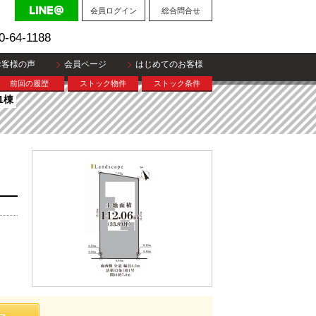
会員ログイン
総合問合せ
0-64-1188
お客様の声
会員ページ
はじめてのお客様
前回の履歴
ストック物件
ストック条件
1棟