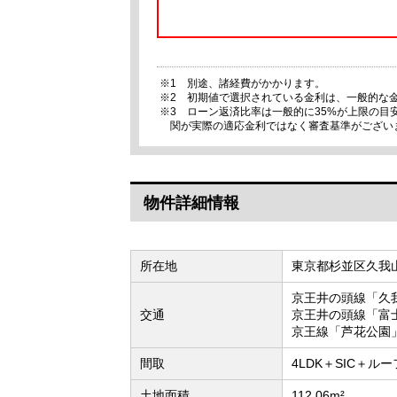
※1 別途、諸経費がかかります。
※2 初期値で選択されている金利は、一般的な
※3 ローン返済比率は一般的に35%が上限の
関が実際の適応金利ではなく審査基準がござい
物件詳細情報
所在地
東京都杉並区久我
京王井の頭線「久
交通
京王井の頭線「富
京王線「芦花公園」
間取
4LDK＋SIC＋
土地面積
112.06m²