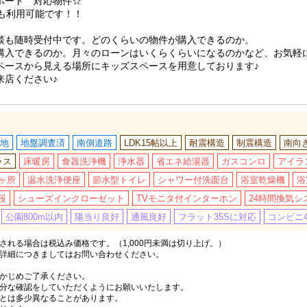
ポート 対応物件☆
でも利用可能です！！
談も随時受付中です。どのくらいの物件が購入できるのか。
購入できるのか。月々のローンはいくらくらいになるのかなど、お気軽
ペースから見える場所にキッズスペースを用意しております♪
来店ください♪
地
地盤調査済
南側道路
LDK15帖以上
耐震構造
制震構造
南向
ラス
床暖房
食器洗浄機
浄水器
省エネ給湯器
ガスコンロ
アイラ
ヶ所
温水洗浄便座
節水型トイレ
シャワー付洗面台
浴室乾燥機
浴
段
シューズインクローゼット
TVモニタ付インターホン
24時間換気シ
公園800m以内
陽当り良好
通風良好
フラット35Sに対応
コンビニ4
れる場合は税込み価格です。（1,000円未満は切り上げ。）
詳細につきましてはお問い合わせください。
かじめご了承ください。
分な確認をしていただくようにお願いいたします。
とは多少異なることがあります。