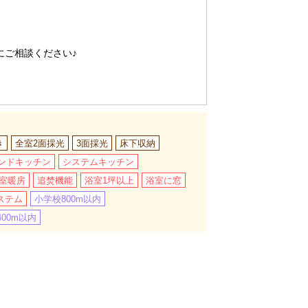
にご相談ください♪
き
全室2面採光
3面採光
床下収納
ンドキッチン
システムキッチン
室暖房
追焚機能
浴室1坪以上
浴室に窓
ステム
小学校800m以内
00m以内