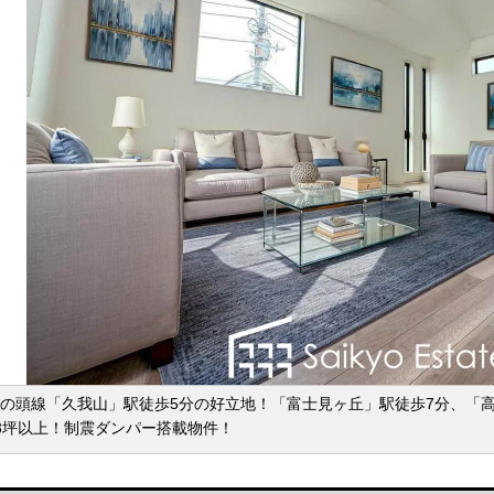
の頭線「久我山」駅徒歩5分の好立地！「富士見ヶ丘」駅徒歩7分、「高
3坪以上！制震ダンパー搭載物件！