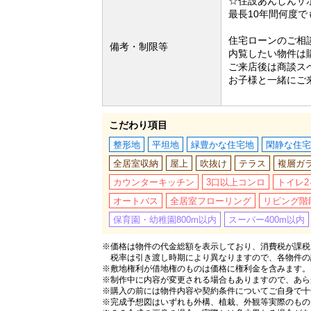
☆住設あんしんサ
最長10年間何度
住宅ローンのご相
備考・制限等
内覧したい物件は
ご来店後は商談ス
お子様と一緒にご
こだわり項目
整形地
平坦地
緑豊かな住宅地
閑静な住宅
全居室収納
屋上
吹抜け
テラス
複層ガ
カウンターキッチン
3口以上コンロ
トイレ2
オートバス
全居室フローリング
リビング階
保育園・幼稚園800m以内
スーパー400m以内
※価格は物件の代金総額を表示しており、消費税が課税さ
税率は引き渡し時期により異なりますので、各物件の
※敷地権利が借地権のものは価格に権利金を含みます。
※制作中に内容が変更される場合もありますので、あら
※購入の前には物件内容や契約条件についてご自身で十
※完成予想図はいずれも外構、植栽、外観等実際のもの