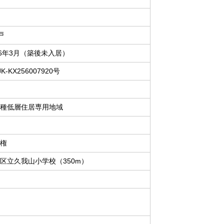
戸
26年3月（築後未入居）
K-KX256007920号
種低層住居専用地域
％
権
区立久我山小学校（350m）