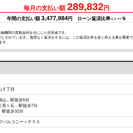
289,832
毎月の支払い額
円
3,477,984
--
年間の支払い額
円 ローン返済比率
％
※3
金融機関の変動金利を元にした目安値です。
目安とされています。無理なく返済をするには、この返済比率を低く抑える事が重要
ます。
山５丁目
我山」駅徒歩5分
士見ヶ丘」駅徒歩7分
駅徒歩32分
ルーフバルコニー＋テラス