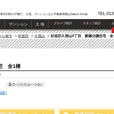
TEL:012
東京23区の戸建て、土地、マンションなど不動産情報はSaikyo Group
グループ紹介
スタッフ紹介
て
マンション
土 地
から探す
杉並区
久我山
杉並区久我山5丁目 新築分譲住宅 全
宅 全1棟
0
）
地図
］