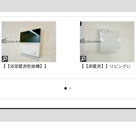
【【浴室暖房乾燥機】】
【【浄水器】】「浄水器」
【【床暖房】】リビングに
【【床下収納】】キッチン
【浴室暖房乾燥機】梅雨
をスリムに内蔵したハンド
は「床暖房」を標準で完
には床下収納つき。キッチ
や、秋の長雨など外に洗濯
シャワー式の水栓金具で
備。空気を汚さずに室内を
ンスペースはいつでもスッ
物が干せない時期にも、天
す。シンクもスッキリ！
快適な温度に保ちますの
キリです。
気や気温を気にせず洗濯物
で、小さなお子様やご年配
を干すことができます。冬
の方にも安心です
場は、脱衣所や浴室・浴槽
との温度差が激しくなり危
【【浴室暖房乾燥機】】
【【浄水器】】
【【床暖房】】
【【床下収納】】
険もあります。あらかじめ
浴室を温めると良いそうで
す♪
"