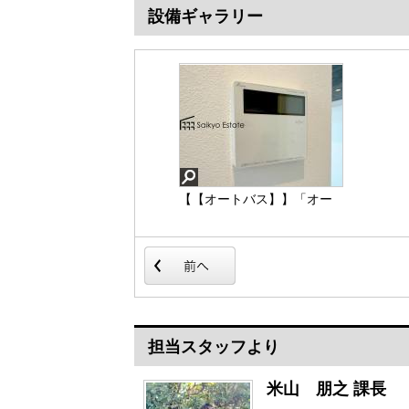
設備ギャラリー
【【オートバス】】「オー
【【3口コンロ】】「3口ガ
トバスシステム」は浴室の
スコンロシステム」はたく
お湯張り、温度調整など
さんの料理が同時に作れて
を、キッチンなど浴室以外
便利な上、凹凸が少ないフ
から操作が出来る便利なシ
ラットトップなのでお掃除
ステムです。
も楽々です。
【【オートバス】】
【【3口コンロ】】
担当スタッフより
米山 朋之 課長