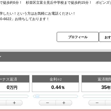
で徒歩約5分！ 杉並区立富士見丘中学校まで徒歩約15分！ ポピン
学したい！という方はお気軽にお電話ください！
40-6622」お待ちしております！
プロフィール
お
ン
ーナス返済
金利
返済期
※2
万円
％
年