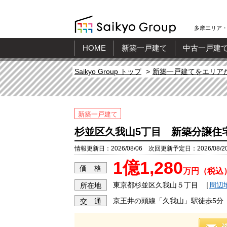
多摩エリア・
HOME
新築一戸建て
中古一戸建
Saikyo Group トップ
新築一戸建てをエリア
新築一戸建て
杉並区久我山5丁目 新築分譲住
情報更新日：2026/08/06 次回更新予定日：2026/08/2
1億1,280
価 格
万円（税込
東京都杉並区久我山５丁目
［
周辺
所在地
京王井の頭線「久我山」駅徒歩5分
交 通