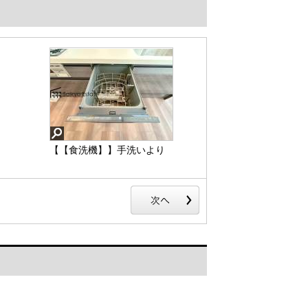
【【食洗機】】手洗いより
も経済的で家計に優しい
「ビルトイン食洗機」が標
準装備なのはママの強い味
方ですね。
【【食洗機】】