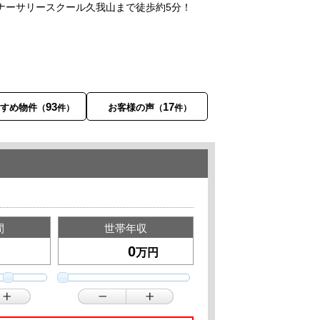
ズナーサリースクール久我山まで徒歩約5分！
93
17
すすめ物件
お客様の声
（
件）
（
件）
間
世帯年収
万円