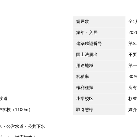
総戸数
全1
築年・入居
20
建築確認番号
第SJ
国土法届出
不要
用途地域
第一
容積率
80
権利種類
所有
に接道
小学校区
杉並
学校（1100m）
取引態様
媒介
ス・公営水道・公共下水