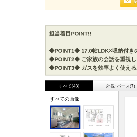
担当着目POINT!!
◆POINT1◆ 17.0帖LDK×収納
◆POINT2◆ ご家族の会話を重
◆POINT3◆ ガスを効率よく使
すべて(43)
外観･パース(7)
すべての画像