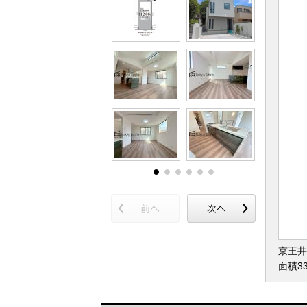
京王井
面積3