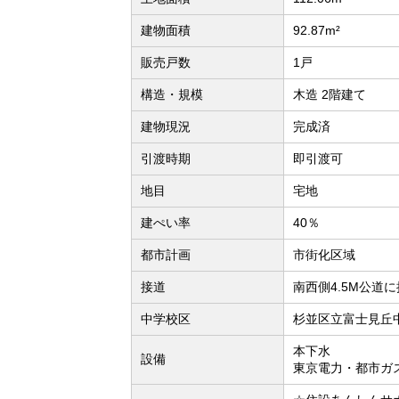
建物面積
92.87m²
販売戸数
1戸
構造・規模
木造 2階建て
建物現況
完成済
引渡時期
即引渡可
地目
宅地
建ぺい率
40％
都市計画
市街化区域
接道
南西側4.5M公道
中学校区
杉並区立富士見丘中
本下水
設備
東京電力・都市ガ