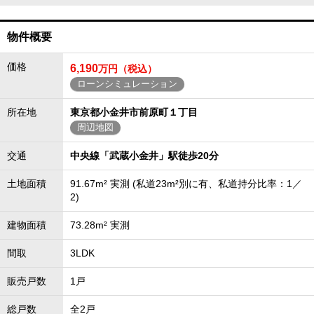
物件概要
価格
6,190
万円（税込）
ローンシミュレーション
所在地
東京都小金井市前原町１丁目
周辺地図
交通
中央線「武蔵小金井」駅徒歩20分
土地面積
91.67m² 実測 (私道23m²別に有、私道持分比率：1／
2)
建物面積
73.28m² 実測
間取
3LDK
販売戸数
1戸
総戸数
全2戸