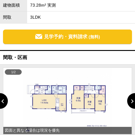
建物面積
73.28m² 実測
間取
3LDK
見学予約・資料請求
(無料)
間取・区画
1/2
図面と異なる場合は現況を優先