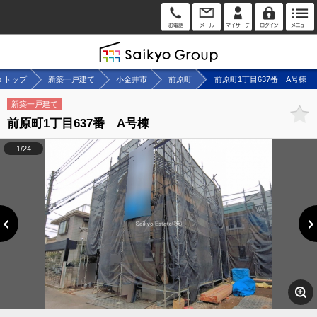
up トップ
新築一戸建て
小金井市
前原町
前原町1丁目637番 A号棟
新築一戸建て
前原町1丁目637番 A号棟
1/24