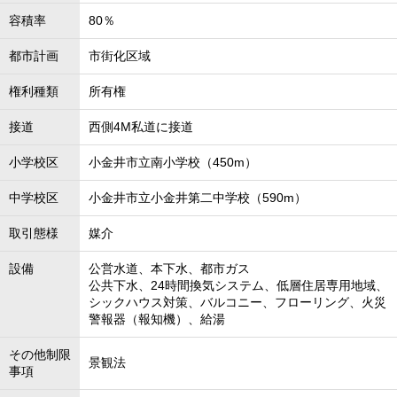
容積率
80％
都市計画
市街化区域
権利種類
所有権
接道
西側4M私道に接道
小学校区
小金井市立南小学校（450m）
中学校区
小金井市立小金井第二中学校（590m）
取引態様
媒介
設備
公営水道、本下水、都市ガス
公共下水、24時間換気システム、低層住居専用地域、
シックハウス対策、バルコニー、フローリング、火災
警報器（報知機）、給湯
その他制限
景観法
事項