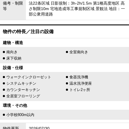
備考・制限
法22条区域 日影規制：3h-2h/1.5m 第1種高度地区 高
等
さ制限10m 宅地造成等工事規制区域 景観法 地目：一
部公衆用道路
物件の特長／注目の設備
建物・構造
南向き
全室南向き
床下収納
設備・仕様
ウォークインクローゼット
食器洗浄機
システムキッチン
温水洗浄便座
カウンターキッチン
トイレ2ヶ所
全居室フローリング
環境・その他
小学校800m以内
物件更新
2026/07/30