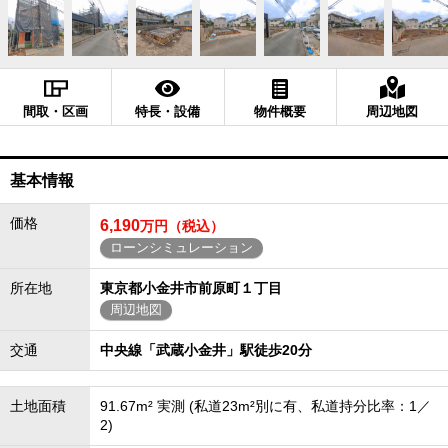
間取・区画
特長・設備
物件概要
周辺地図
基本情報
価格
6,190
万円（税込）
ローンシミュレーション
所在地
東京都小金井市前原町１丁目
周辺地図
交通
中央線「武蔵小金井」駅徒歩20分
土地面積
91.67m² 実測 (私道23m²別に有、私道持分比率：1／
2)