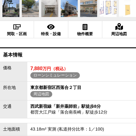
間取・区画
特長・設備
物件概要
周辺地図
基本情報
価格
7,880
万円（税込）
ローンシミュレーション
所在地
東京都新宿区西落合２丁目
周辺地図
交通
西武新宿線「新井薬師前」駅徒歩8分
都営大江戸線「落合南長崎」駅徒歩12分
土地面積
43.18m² 実測 (私道持分比率：1／100)