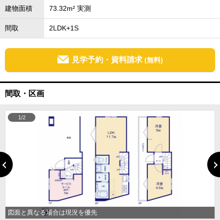
建物面積
73.32m² 実測
間取
2LDK+1S
見学予約・資料請求
(無料)
間取・区画
1/2
図面と異なる場合は現況を優先