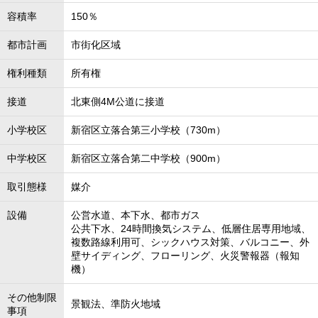
容積率
150％
都市計画
市街化区域
権利種類
所有権
接道
北東側4M公道に接道
小学校区
新宿区立落合第三小学校（730m）
中学校区
新宿区立落合第二中学校（900m）
取引態様
媒介
設備
公営水道、本下水、都市ガス
公共下水、24時間換気システム、低層住居専用地域、
複数路線利用可、シックハウス対策、バルコニー、外
壁サイディング、フローリング、火災警報器（報知
機）
その他制限
景観法、準防火地域
事項