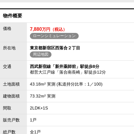
物件概要
価格
7,880
万円（税込）
ローンシミュレーション
所在地
東京都新宿区西落合２丁目
周辺地図
交通
西武新宿線「新井薬師前」駅徒歩8分
都営大江戸線「落合南長崎」駅徒歩12分
土地面積
43.18m² 実測 (私道持分比率：1／100)
建物面積
73.32m² 実測
間取
2LDK+1S
販売戸数
1戸
総戸数
全1戸