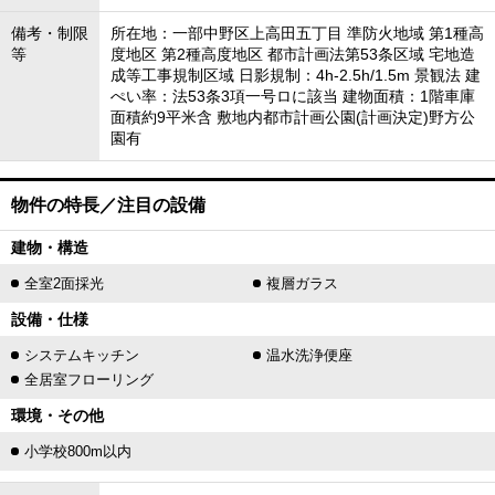
備考・制限
所在地：一部中野区上高田五丁目 準防火地域 第1種高
等
度地区 第2種高度地区 都市計画法第53条区域 宅地造
成等工事規制区域 日影規制：4h-2.5h/1.5m 景観法 建
ぺい率：法53条3項一号ロに該当 建物面積：1階車庫
面積約9平米含 敷地内都市計画公園(計画決定)野方公
園有
物件の特長／注目の設備
建物・構造
全室2面採光
複層ガラス
設備・仕様
システムキッチン
温水洗浄便座
全居室フローリング
環境・その他
小学校800m以内