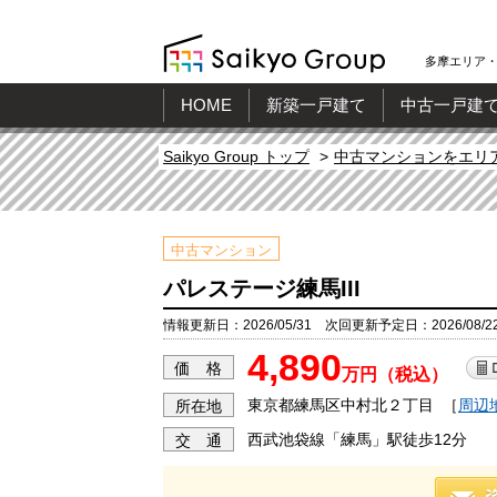
多摩エリア・
HOME
新築一戸建て
中古一戸建
Saikyo Group トップ
中古マンションをエリ
中古マンション
パレステージ練馬III
情報更新日：2026/05/31 次回更新予定日：2026/08/2
4,890
価 格
万円（税込）
東京都練馬区中村北２丁目
［
周辺
所在地
西武池袋線「練馬」駅徒歩12分
交 通