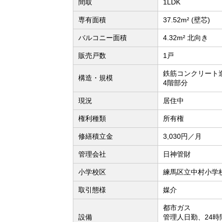
間取
1LDK
専有面積
37.52m² (壁芯)
バルコニー面積
4.32m² 北向き
販売戸数
1戸
鉄筋コンクリート造
構造・規模
4階部分
現況
居住中
権利種類
所有権
修繕積立金
3,030円／月
管理会社
日神管財
小学校区
練馬区立中村小学校
取引態様
媒介
都市ガス
設備
管理人日勤、24