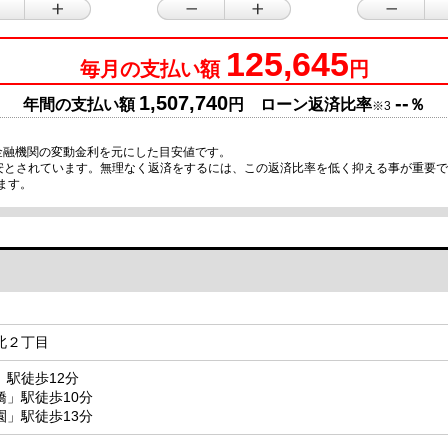
125,645
毎月の支払い額
円
1,507,740
--
年間の支払い額
円 ローン返済比率
％
※3
金融機関の変動金利を元にした目安値です。
目安とされています。無理なく返済をするには、この返済比率を低く抑える事が重要
ます。
北２丁目
駅徒歩12分
橋」駅徒歩10分
園」駅徒歩13分