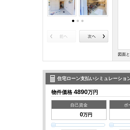
図面と
住宅ローン支払いシミュレーショ
4890
物件価格
万円
自己資金
ボ
万円