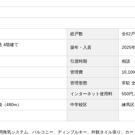
総戸数
全62戸
 4階建て
築年・入居
2025
引渡時期
相談
管理費
10,1
管理形態
常駐 
インターネット使用料
550円
（480m）
中学校区
練馬区
時間換気システム、バルコニー、ディンプルキー、外観タイル張り、カー