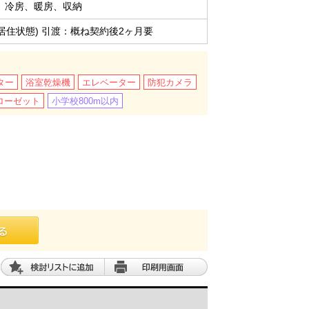
、冷房、暖房、収納
居住状態) 引渡：概ね契約後2ヶ月要
ター
浴室乾燥機
エレベーター
防犯カメラ
ローゼット
小学校800m以内