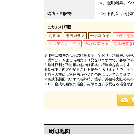
床、照明器具、シ
備考・制限等
ペット飼育：可(体
こだわり項目
角部屋
複層ガラス
全居室収納
24時間宅
システムキッチン
温水洗浄便座
洗濯機置き
※価格は物件の代金総額を表示しており、消費税が課税さ
税率は引き渡し時期により異なりますので、各物件の
※敷地権利が借地権のものは価格に権利金を含みます。
※制作中に内容が変更される場合もありますので、あら
※購入の前には物件内容や契約条件についてご自身で十
※完成予想図はいずれも外構、植栽、外観等実際のもの
※ＣＧ合成の画像の場合、実際とは多少異なる場合があ
周辺地図