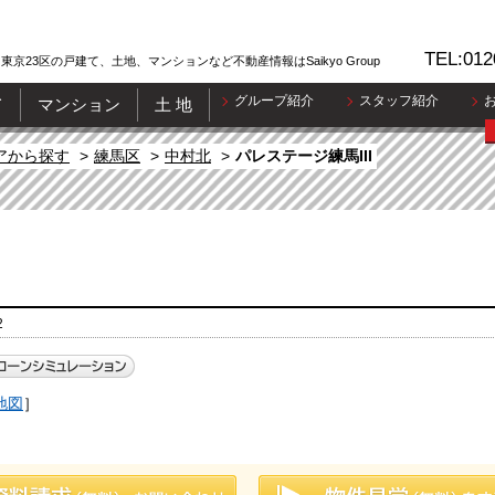
TEL:012
東京23区の戸建て、土地、マンションなど不動産情報はSaikyo Group
グループ紹介
スタッフ紹介
て
マンション
土 地
アから探す
練馬区
中村北
パレステージ練馬III
2
地図
］