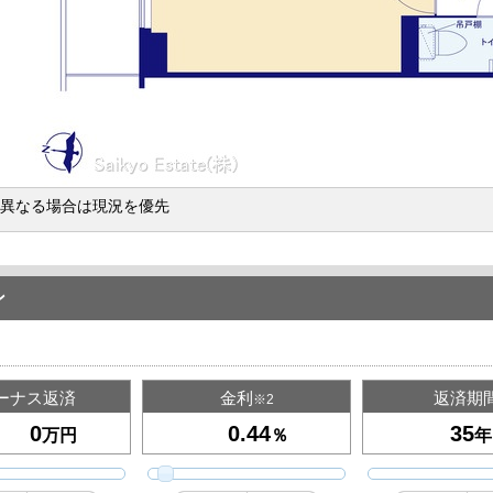
異なる場合は現況を優先
ン
ーナス返済
金利
返済期
※2
万円
％
年