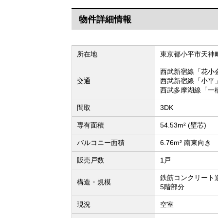
物件詳細情報
所在地
東京都小平市天神
西武新宿線「花小
交通
西武新宿線「小平」
西武多摩湖線「一
間取
3DK
専有面積
54.53m² (壁芯)
バルコニー面積
6.76m² 南東向き
販売戸数
1戸
鉄筋コンクリート造
構造・規模
5階部分
現況
空室