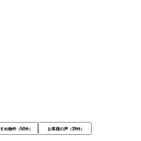
50
39
すすめ物件
お客様の声
（
件）
（
件）