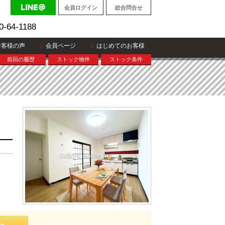
会員ログイン
総合問合せ
0-64-1188
お客様の声
会員ページ
はじめてのお客様
前回の履歴
ストック物件
ストック条件