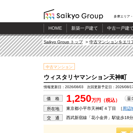
多摩エリア・
HOME
新築一戸建て
中古一戸建
Saikyo Group トップ
中古マンションをエリ
中古マンション
ウィスタリヤマンション天神町
情報更新日：2026/08/03 次回更新予定日：2026/08/1
1,250
価 格
万円（税込）
東京都小平市天神町４丁目
［
周辺
所在地
西武新宿線「花小金井」駅徒歩18
交 通