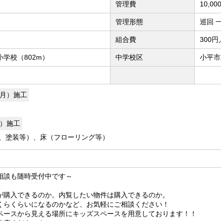
管理費
10,0
管理形態
巡回 
組合費
300
学校（802m）
中学校区
小平市
5月）施工
月）施工
、塗装等）、床（フローリング等）
相談も随時受付中です～
が購入できるのか。内覧したい物件は購入できるのか。
くらくらいになるのかなど、お気軽にご相談ください！
ペースから見える場所にキッズスペースを用意しております！！