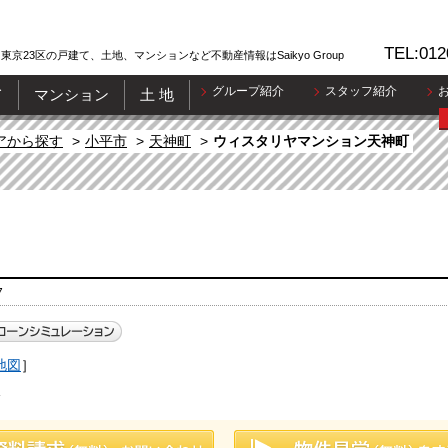
TEL:012
東京23区の戸建て、土地、マンションなど不動産情報はSaikyo Group
グループ紹介
スタッフ紹介
て
マンション
土 地
アから探す
小平市
天神町
ウィスタリヤマンション天神町
7
地図
］
分