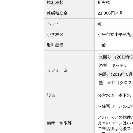
権利種類
所有権
修繕積立金
21,000円／月
ペット
可
小学校区
小平市立小平第九小
取引態様
一般
水回り:（2019年
浴室、キッチン
リフォーム
内装:（2019年5
壁、天井（クロス
設備
公営水道、本下水
～住宅ローンのご
どのくらいの物件
備考・制限等
月々のローンはい
ご来店後は商談ス