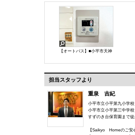
【オートバス】■小平市天神
町4 中古マンション■
担当スタッフより
【オートバス】
重泉 吉紀
小平市立小平第九小学校
小平市立小平第三中学校
すずのき台保育園まで徒
【Saikyo Homeのご