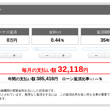
ン
ーナス返済
金利
返済期
※2
万円
％
年
32,118
毎月の支払い額
円
385,416
--
年間の支払い額
円 ローン返済比率
％
※3
金融機関の変動金利を元にした目安値です。
目安とされています。無理なく返済をするには、この返済比率を低く抑える事が重要
ます。