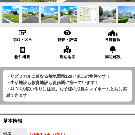
間取・区画
特長・設備
各棟情報
物件概要
周辺地図
周辺施設
・リズミカルに連なる敷地面積120㎡以上の物件です！
・生活施設も教育施設も徒歩圏に揃っています！
・4LDKの広い作りに注目。お子様の成長をマイホームと共に実
感できます
基本情報
価格
5,990
万円（税込）