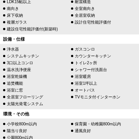
LDK15帖以上
耐震構造
南向き
全室南向き
床下収納
全居室収納
複層ガラス
設計住宅性能評価付
建設住宅性能評価付(新築時)
設備・仕様
浄水器
ガスコンロ
システムキッチン
カウンターキッチン
3口以上コンロ
トイレ2ヶ所
温水洗浄便座
シャワー付洗面台
浴室乾燥機
浴室暖房
追焚機能
浴室1坪以上
浴室に窓
オートバス
全居室フローリング
TVモニタ付インターホン
太陽光発電システム
環境・その他
小学校800m以内
保育園・幼稚園800m以内
陽当り良好
通風良好
公園800m以内