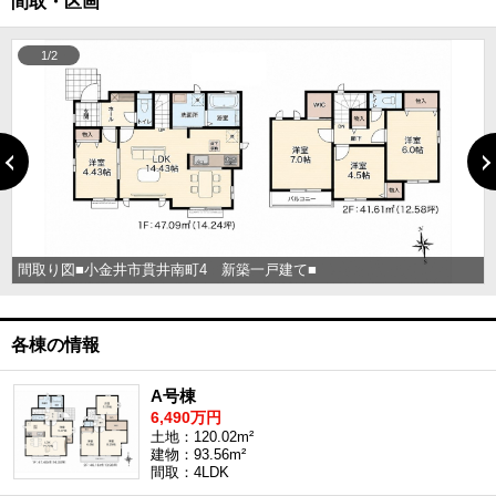
間取・区画
1/2
間取り図■小金井市貫井南町4 新築一戸建て■
各棟の情報
A号棟
6,490万円
土地：120.02m²
建物：93.56m²
間取：4LDK