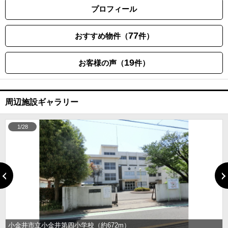
プロフィール
77
おすすめ物件（
件）
19
お客様の声（
件）
周辺施設ギャラリー
1/28
小金井市立小金井第四小学校（約672m）