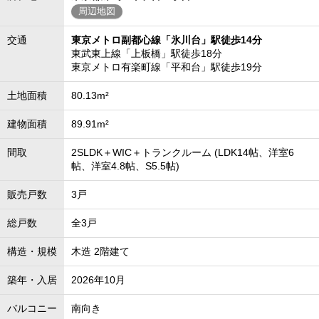
周辺地図
交通
東京メトロ副都心線「氷川台」駅徒歩14分
東武東上線「上板橋」駅徒歩18分
東京メトロ有楽町線「平和台」駅徒歩19分
土地面積
80.13m²
建物面積
89.91m²
間取
2SLDK＋WIC＋トランクルーム (LDK14帖、洋室6
帖、洋室4.8帖、S5.5帖)
販売戸数
3戸
総戸数
全3戸
構造・規模
木造 2階建て
築年・入居
2026年10月
バルコニー
南向き