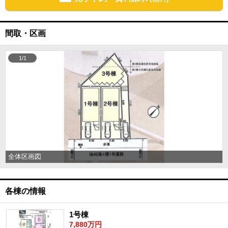
間取・区画
1/1
全体区画図
各棟の情報
1号棟
7,880万円