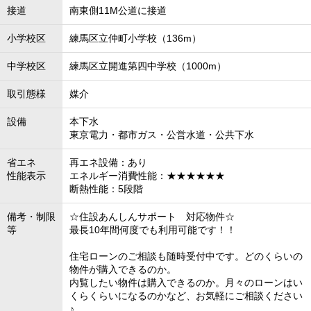
接道
南東側11M公道に接道
小学校区
練馬区立仲町小学校（136m）
中学校区
練馬区立開進第四中学校（1000m）
取引態様
媒介
設備
本下水
東京電力・都市ガス・公営水道・公共下水
省エネ
再エネ設備：あり
性能表示
エネルギー消費性能：★★★★★★
断熱性能：5段階
備考・制限
☆住設あんしんサポート 対応物件☆
等
最長10年間何度でも利用可能です！！
住宅ローンのご相談も随時受付中です。どのくらいの
物件が購入できるのか。
内覧したい物件は購入できるのか。月々のローンはい
くらくらいになるのかなど、お気軽にご相談ください
♪