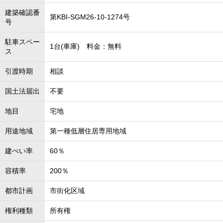
建築確認番
第KBI-SGM26-10-1274号
号
駐車スペー
1台(車庫) 料金：無料
ス
引渡時期
相談
国土法届出
不要
地目
宅地
用途地域
第一種低層住居専用地域
建ぺい率
60％
容積率
200％
都市計画
市街化区域
権利種類
所有権