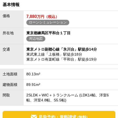
基本情報
価格
7,880
万円（税込）
ローンシミュレーション
所在地
東京都練馬区平和台１丁目
周辺地図
交通
東京メトロ副都心線「氷川台」駅徒歩14分
東武東上線「上板橋」駅徒歩18分
東京メトロ有楽町線「平和台」駅徒歩19分
土地面積
80.13m²
建物面積
89.91m²
間取
2SLDK＋WIC＋トランクルーム (LDK14帖、洋室6
帖、洋室4.8帖、S5.5帖)
見学予約・資料請求
(無料)