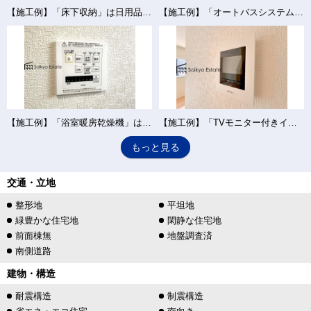
【施工例】「床下収納」は日用品のストックや、使用頻度の低い物などを収納するのに便利なスペースです。
【施工例】「オートバスシステム」は浴室のお湯張り、温度調整などを、キッチンなど浴室以外から操作が出来る便利なシステムです。
【施工例】「浴室暖房乾燥機」は梅雨や花粉の時期、雨の日の洗濯物の乾燥に重宝します。寒い冬も入浴前の暖房運転で快適なバスタイムを♪
【施工例】「TVモニター付きインターホン」は、玄関に行かなくても誰が来たのか確認でき、お子様のお留守番も安心です。
もっと見る
交通・立地
整形地
平坦地
緑豊かな住宅地
閑静な住宅地
前面棟無
地盤調査済
南側道路
建物・構造
耐震構造
制震構造