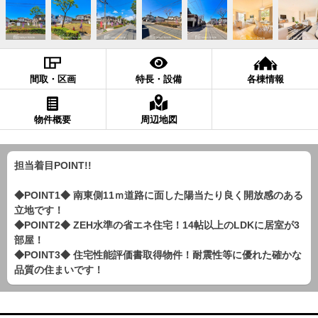
間取・区画
特長・設備
各棟情報
物件概要
周辺地図
担当着目POINT!!
◆POINT1◆ 南東側11ｍ道路に面した陽当たり良く開放感のある
立地です！
◆POINT2◆ ZEH水準の省エネ住宅！14帖以上のLDKに居室が3
部屋！
◆POINT3◆ 住宅性能評価書取得物件！耐震性等に優れた確かな
品質の住まいです！