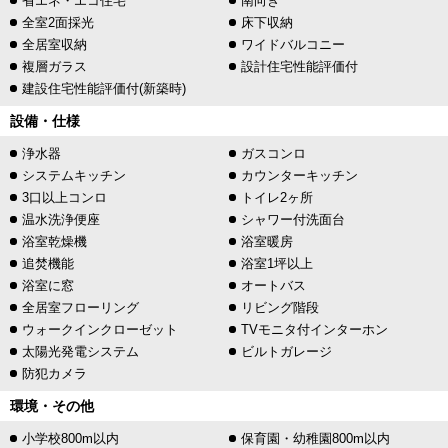
省エネ・エコ住宅
南向き
全室2面採光
床下収納
全居室収納
ワイドバルコニー
複層ガラス
設計住宅性能評価付
建設住宅性能評価付(新築時)
設備・仕様
浄水器
ガスコンロ
システムキッチン
カウンターキッチン
3口以上コンロ
トイレ2ヶ所
温水洗浄便座
シャワー付洗面台
浴室乾燥機
浴室暖房
追焚機能
浴室1坪以上
浴室に窓
オートバス
全居室フローリング
リビング階段
ウォークインクローゼット
TVモニタ付インターホン
太陽光発電システム
ビルトガレージ
防犯カメラ
環境・その他
小学校800m以内
保育園・幼稚園800m以内