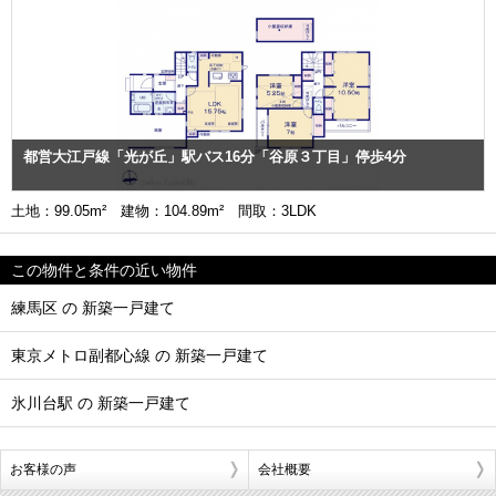
都営大江戸線「光が丘」駅バス16分「谷原３丁目」停歩4分
土地：99.05m² 建物：104.89m² 間取：3LDK
この物件と条件の近い物件
練馬区 の 新築一戸建て
東京メトロ副都心線 の 新築一戸建て
氷川台駅 の 新築一戸建て
お客様の声
会社概要