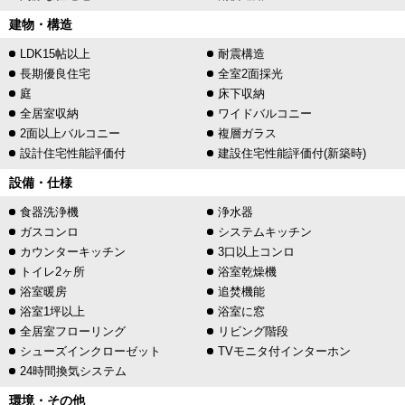
建物・構造
LDK15帖以上
耐震構造
長期優良住宅
全室2面採光
庭
床下収納
全居室収納
ワイドバルコニー
2面以上バルコニー
複層ガラス
設計住宅性能評価付
建設住宅性能評価付(新築時)
設備・仕様
食器洗浄機
浄水器
ガスコンロ
システムキッチン
カウンターキッチン
3口以上コンロ
トイレ2ヶ所
浴室乾燥機
浴室暖房
追焚機能
浴室1坪以上
浴室に窓
全居室フローリング
リビング階段
シューズインクローゼット
TVモニタ付インターホン
24時間換気システム
環境・その他