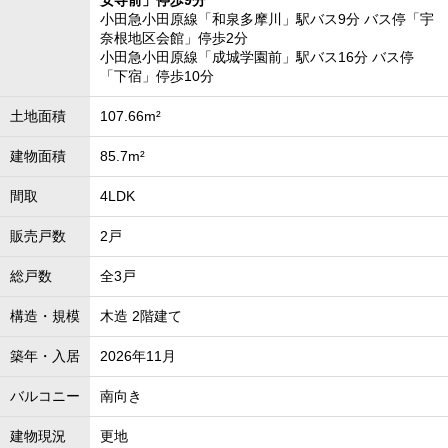
安寺前」停歩9分
小田急小田原線「和泉多摩川」駅バス9分 バス停「宇
奈根地区会館」停歩2分
小田急小田原線「成城学園前」駅バス16分 バス停
「下宿」停歩10分
土地面積
107.66m²
建物面積
85.7m²
間取
4LDK
販売戸数
2戸
総戸数
全3戸
構造・規模
木造 2階建て
築年・入居
2026年11月
バルコニー
南向き
建物現況
更地