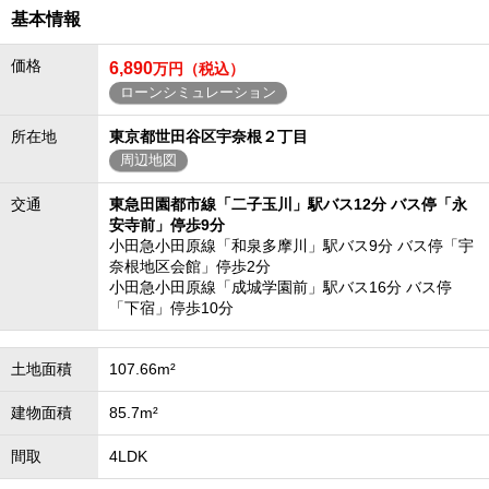
基本情報
価格
6,890
万円（税込）
ローンシミュレーション
所在地
東京都世田谷区宇奈根２丁目
周辺地図
交通
東急田園都市線「二子玉川」駅バス12分 バス停「永
安寺前」停歩9分
小田急小田原線「和泉多摩川」駅バス9分 バス停「宇
奈根地区会館」停歩2分
小田急小田原線「成城学園前」駅バス16分 バス停
「下宿」停歩10分
土地面積
107.66m²
建物面積
85.7m²
間取
4LDK