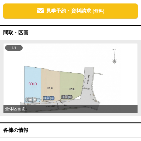
見学予約・資料請求
(無料)
間取・区画
1/1
全体区画図
各棟の情報