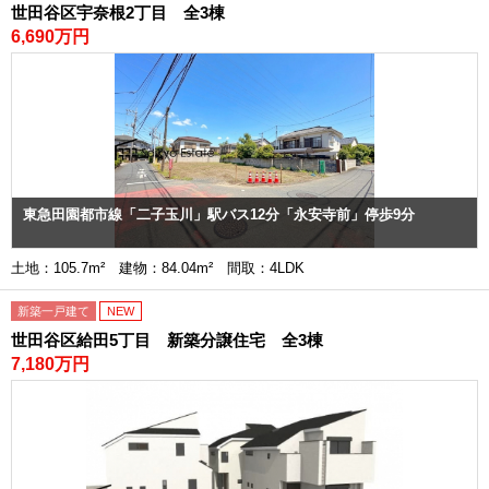
世田谷区宇奈根2丁目 全3棟
6,690万円
東急田園都市線「二子玉川」駅バス12分「永安寺前」停歩9分
土地：105.7m² 建物：84.04m² 間取：4LDK
新築一戸建て
NEW
世田谷区給田5丁目 新築分譲住宅 全3棟
7,180万円