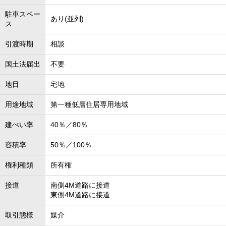
駐車スペー
あり(並列)
ス
引渡時期
相談
国土法届出
不要
地目
宅地
用途地域
第一種低層住居専用地域
建ぺい率
40％／80％
容積率
50％／100％
権利種類
所有権
接道
南側4M道路に接道
東側4M道路に接道
取引態様
媒介