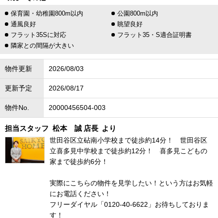
保育園・幼稚園800m以内
公園800m以内
通風良好
眺望良好
フラット35Sに対応
フラット35・S適合証明書
隣家との間隔が大きい
物件更新
2026/08/03
更新予定
2026/08/17
物件No.
20000456504-003
担当スタッフ
松本 誠 店長
より
世田谷区立砧南小学校まで徒歩約14分！ 世田谷区
立喜多見中学校まで徒歩約12分！ 喜多見こどもの
家まで徒歩約6分！
実際にこちらの物件を見学したい！という方はお気軽
にお電話ください！
フリーダイヤル「0120-40-6622」お待ちしておりま
す！