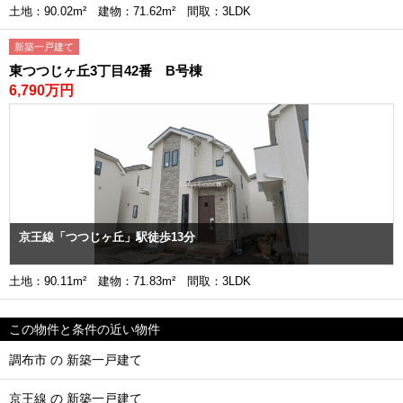
土地：90.02m² 建物：71.62m² 間取：3LDK
新築一戸建て
東つつじヶ丘3丁目42番 B号棟
6,790万円
京王線「つつじヶ丘」駅徒歩13分
土地：90.11m² 建物：71.83m² 間取：3LDK
この物件と条件の近い物件
調布市 の 新築一戸建て
京王線 の 新築一戸建て