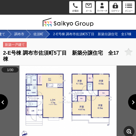
建て
調布市
佐須町
2-E号棟 調布市佐須町5丁目 新築分譲住宅 全17棟
新築一戸建て
2-E号棟 調布市佐須町5丁目 新築分譲住宅 全17
棟
1/30