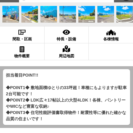
間取・区画
特長・設備
各棟情報
物件概要
周辺地図
担当着目POINT!!
◆POINT1◆ 敷地面積ゆとりの33坪超！車種にもよりますが駐車
2台可能です！
◆POINT2◆ LDK広々17帖以上の大型4LDK！各棟、パントリー
やWICなど豊富な収納♪
◆POINT3◆ 住宅性能評価書取得物件！耐震性等に優れた確かな
品質の住まいです！