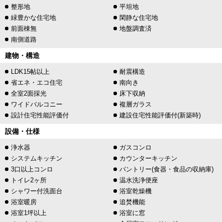
整形地
平坦地
緑豊かな住宅地
閑静な住宅地
前面棟無
地盤調査済
南側道路
建物・構造
LDK15帖以上
耐震構造
省エネ・エコ住宅
南向き
全室2面採光
床下収納
ワイドバルコニー
複層ガラス
設計住宅性能評価付
建設住宅性能評価付(新築時)
設備・仕様
浄水器
ガスコンロ
システムキッチン
カウンターキッチン
3口以上コンロ
パントリー(食器・食品の収納庫)
トイレ2ヶ所
温水洗浄便座
シャワー付洗面台
浴室乾燥機
浴室暖房
追焚機能
浴室1坪以上
浴室に窓