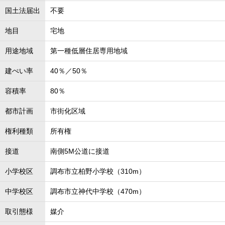
国土法届出
不要
地目
宅地
用途地域
第一種低層住居専用地域
建ぺい率
40％／50％
容積率
80％
都市計画
市街化区域
権利種類
所有権
接道
南側5M公道に接道
小学校区
調布市立柏野小学校（310m）
中学校区
調布市立神代中学校（470m）
取引態様
媒介