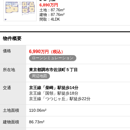
6,890万円
土地：87.76m²
建物：87.76m²
間取：4LDK
物件概要
価格
6,990
万円（税込）
ローンシミュレーション
所在地
東京都調布市佐須町５丁目
周辺地図
交通
京王線「柴崎」駅徒歩14分
京王線「国領」駅徒歩18分
京王線「つつじヶ丘」駅徒歩22分
土地面積
110.06m²
建物面積
86.73m²