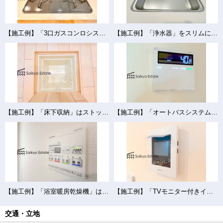
【施工例】「3口ガスコンロシステム」はたくさんの料理が同時に作れて便利な上、凹凸が少ないフラットトップなのでお掃除も楽々です。
【施工例】「浄水器」をスリムに内蔵したハンドシャワー式の水栓金具です。シンクもスッキリ！
【施工例】「床下収納」はストックの食材や普段使わない調理器具・食器などを管理しやすく収納できます。
【施工例】「オートバスシステム」は浴室のお湯張り、温度調整などを、キッチンなど浴室以外から操作が出来る便利なシステムです。
【施工例】「浴室暖房乾燥機」は梅雨や花粉の時期、雨の日の洗濯物の乾燥に重宝します。寒い冬も入浴前の暖房運転で快適なバスタイムを♪
【施工例】「TVモニター付きインターホン」は、玄関に行かなくても誰が来たのか確認でき、お子様のお留守番も安心です。
交通・立地