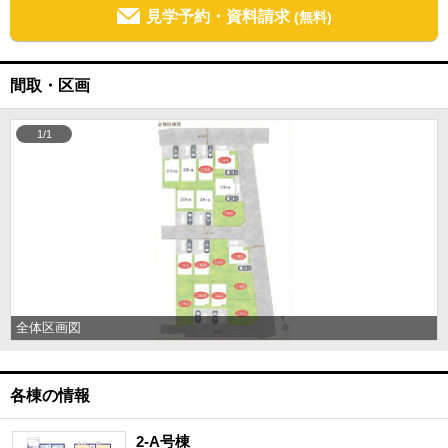
見学予約・資料請求
(無料)
間取・区画
1/1
全体区画図
各棟の情報
2-A号棟