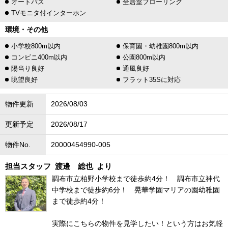
オートバス
全居室フローリング
TVモニタ付インターホン
環境・その他
小学校800m以内
保育園・幼稚園800m以内
コンビニ400m以内
公園800m以内
陽当り良好
通風良好
眺望良好
フラット35Sに対応
物件更新
2026/08/03
更新予定
2026/08/17
物件No.
20000454990-005
担当スタッフ
渡邊 総也
より
調布市立柏野小学校まで徒歩約4分！ 調布市立神代
中学校まで徒歩約6分！ 晃華学園マリアの園幼稚園
まで徒歩約4分！
実際にこちらの物件を見学したい！という方はお気軽