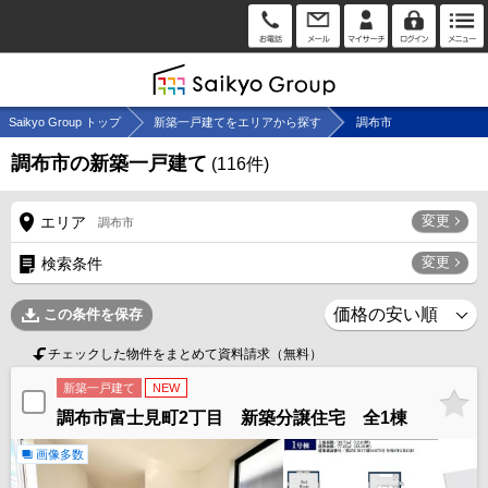
Saikyo Group トップ
新築一戸建てをエリアから探す
調布市
調布市の新築一戸建て
(
116
件)
変更
エリア
調布市
変更
検索条件
この条件を保存
チェックした物件をまとめて資料請求（無料）
新築一戸建て
NEW
調布市富士見町2丁目 新築分譲住宅 全1棟
画像多数