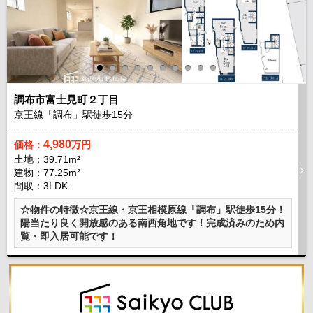
調布市富士見町２丁目
京王線「調布」駅徒歩
15
分
4,980
価格：
万円
土地：39.71m²
建物：77.25m²
間取：3LDK
☆物件の特徴☆京王線・京王相模原線「調布」駅徒歩15分！
陽当たり良く開放感のある南西角地です！完成済みのため内
覧・即入居可能です！