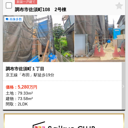
新築一戸建て
調布市佐須町108 2号棟
画像多数
調布市佐須町１丁目
京王線「布田」駅徒歩
19
分
5,280
価格：
万円
土地：79.33m²
建物：73.58m²
間取：2LDK