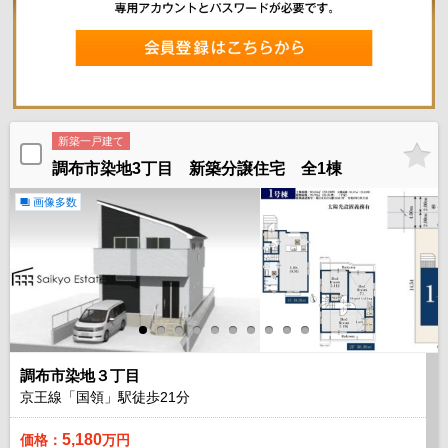
新築一戸建て
調布市染地3丁目 新築分譲住宅 全1棟
画像多数
調布市染地３丁目
京王線「国領」駅徒歩
21
分
5,180
価格：
万円