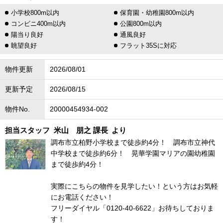
小学校800m以内
保育園・幼稚園800m以内
コンビニ400m以内
公園800m以内
陽当り良好
通風良好
眺望良好
フラット35Sに対応
物件更新
2026/08/01
更新予定
2026/08/15
物件No.
20000454934-002
担当スタッフ
米山 朋之 課長
より
調布市立柏野小学校まで徒歩約4分！ 調布市立神代
中学校まで徒歩約6分！ 晃華学園マリアの園幼稚園
まで徒歩約4分！
実際にこちらの物件を見学したい！という方はお気軽
にお電話ください！
フリーダイヤル「0120-40-6622」お待ちしておりま
す！