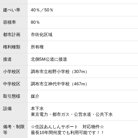
建ぺい率
40％／50％
容積率
80％
都市計画
市街化区域
権利種類
所有権
接道
北側5M公道に接道
小学校区
調布市立柏野小学校（307m）
中学校区
調布市立神代中学校（467m）
取引態様
媒介
設備
本下水
東京電力・都市ガス・公営水道・公共下水
備考・制限
☆住設あんしんサポート 対応物件☆
等
最長10年間何度でも利用可能です！！