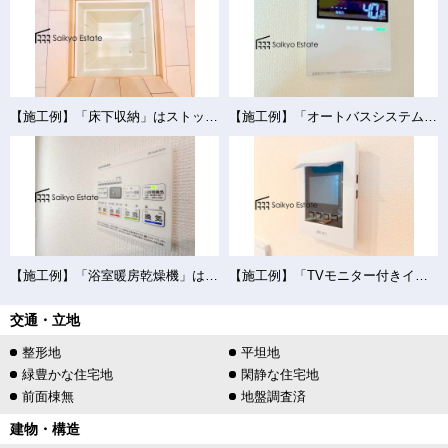
【施工例】「床下収納」はストックの食材や普段使わない調理器具・食器などを管理しやすく収納できます。
【施工例】「オートバスシステム」は浴室のお湯張り、温度調整などを、キッチンなど浴室以外から操作が出来る便利なシステムです。
【施工例】「浴室暖房乾燥機」は梅雨や花粉の時期、雨の日の洗濯物の乾燥に重宝します。寒い冬も入浴前の暖房運転で快適なバスタイムを♪
【施工例】「TVモニター付きインターホン」は、玄関に行かなくても誰が来たのか確認でき、お子様のお留守番も安心です。
交通・立地
整形地
平坦地
緑豊かな住宅地
閑静な住宅地
前面棟無
地盤調査済
建物・構造