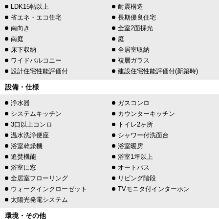
LDK15帖以上
耐震構造
省エネ・エコ住宅
長期優良住宅
南向き
全室2面採光
南庭
庭
床下収納
全居室収納
ワイドバルコニー
複層ガラス
設計住宅性能評価付
建設住宅性能評価付(新築時)
設備・仕様
浄水器
ガスコンロ
システムキッチン
カウンターキッチン
3口以上コンロ
トイレ2ヶ所
温水洗浄便座
シャワー付洗面台
浴室乾燥機
浴室暖房
追焚機能
浴室1坪以上
浴室に窓
オートバス
全居室フローリング
リビング階段
ウォークインクローゼット
TVモニタ付インターホン
太陽光発電システム
環境・その他