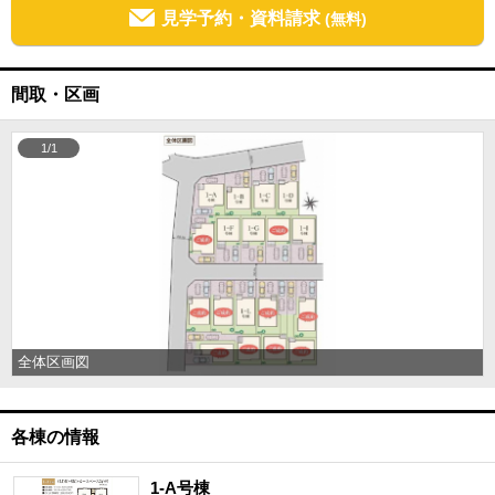
見学予約・資料請求
(無料)
間取・区画
1/1
全体区画図
各棟の情報
1-A号棟