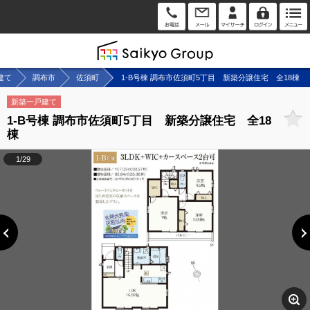
建て
調布市
佐須町
1-B号棟 調布市佐須町5丁目 新築分譲住宅 全18棟
新築一戸建て
1-B号棟 調布市佐須町5丁目 新築分譲住宅 全18
棟
1/29