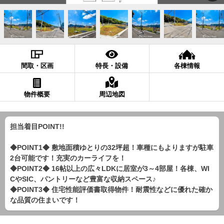
間取・区画
特長・設備
各棟情報
物件概要
周辺地図
担当着目POINT!!
◆POINT1◆ 敷地面積ゆとりの32坪超！車種にもよりますが駐車
2台可能です！充実のカーライフを！
◆POINT2◆ 16帖以上の広々LDKに居室が3～4部屋！各棟、WI
CやSIC、パントリーなど豊富な収納スペース♪
◆POINT3◆ 住宅性能評価書取得物件！耐震性などに優れた確か
な品質の住まいです！