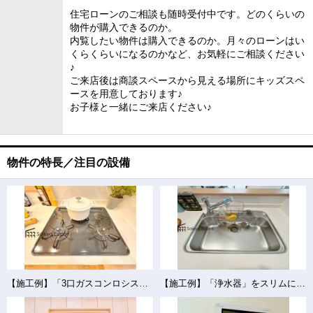
住宅ローンのご相談も随時受付中です。どのくらいの
物件が購入できるのか。
内覧したい物件は購入できるのか。月々のローンはい
くらくらいになるのかなど、お気軽にご相談ください
♪
ご来店後は商談スペースから見える場所にキッズスペ
ースを用意しております♪
お子様と一緒にご来店ください♪
物件の特長／注目の設備
【施工例】「3口ガスコンロシステム」はたくさんの料理が同時に作れて便利な上、凹凸が少ないフラットトップなのでお掃除も楽々です。
【施工例】「浄水器」をスリムに内蔵したハンドシャワー式の水栓金具です。シンクもスッキリ！