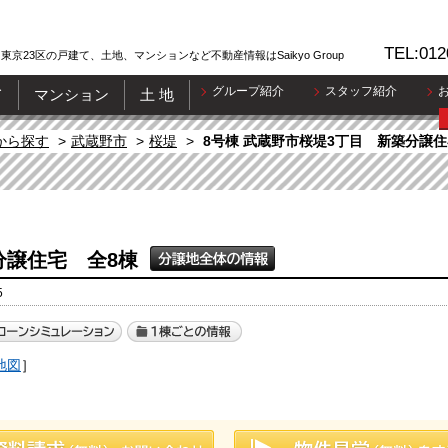
TEL:012
東京23区の戸建て、土地、マンションなど不動産情報はSaikyo Group
グループ紹介
スタッフ紹介
て
マンション
土 地
から探す
武蔵野市
桜堤
8号棟 武蔵野市桜堤3丁目 新築分譲住
分譲住宅 全8棟
5
地図
］