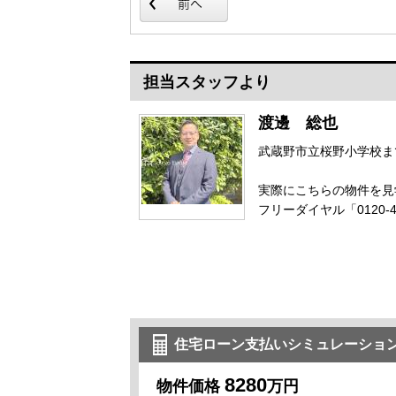
お掃除も楽々です。
で快適なバスタイムを♪
担当スタッフより
渡邊 総也
武蔵野市立桜野小学校ま
実際にこちらの物件を見
フリーダイヤル「0120-
住宅ローン支払いシミュレーショ
8280
物件価格
万円