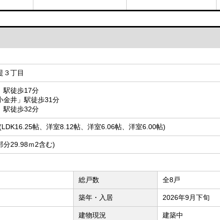
堤３丁目
駅徒歩17分
小金井」駅徒歩31分
駅徒歩32分
 (LDK16.25帖、洋室8.12帖、洋室6.06帖、洋室6.00帖)
状部分29.98ｍ2含む)
総戸数
全8戸
築年・入居
2026年9月下旬
建物現況
建築中