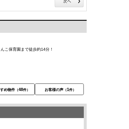
なシステムです。
ろんこ保育園まで徒歩約14分！
48
1
すすめ物件
お客様の声
（
件）
（
件）