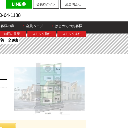
会員ログイン
総合問合せ
0-64-1188
お客様の声
会員ページ
はじめてのお客様
前回の履歴
ストック物件
ストック条件
宅 全8棟