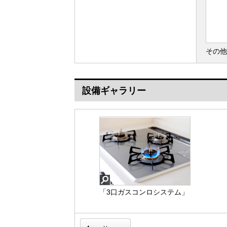
その他
設備ギャラリー
「3口ガスコンロシステム」
「浴室暖房乾燥機」は梅雨
はたくさんの料理が同時に
や花粉の時期、雨の日の洗
作れて便利な上、凹凸が少
濯物の乾燥に重宝します。
ないフラットトップなので
寒い冬も入浴前の暖房運転