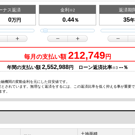
ーナス返済
金利
返済期
※2
万円
％
年
212,749
毎月の支払い額
円
2,552,988
--
年間の支払い額
円 ローン返済比率
％
※3
金融機関の変動金利を元にした目安値です。
目安とされています。無理なく返済をするには、この返済比率を低く抑える事が重要
ます。
土地面積