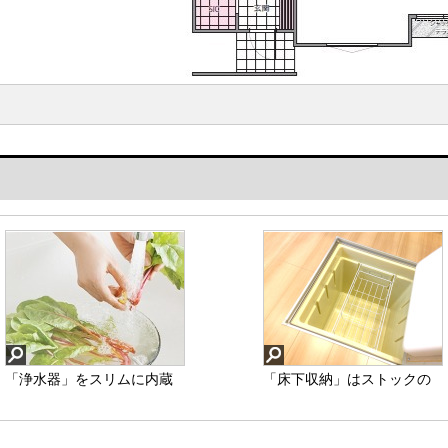
「浄水器」をスリムに内蔵
「TVモニター付きインター
「床下収納」はストックの
したハンドシャワー式の水
ホン」は、玄関に行かなく
食材や普段使わない調理器
栓金具です。シンクもスッ
ても誰が来たのか確認で
具・食器などを管理しやす
キリ！
き、お子様のお留守番も安
く収納できます。