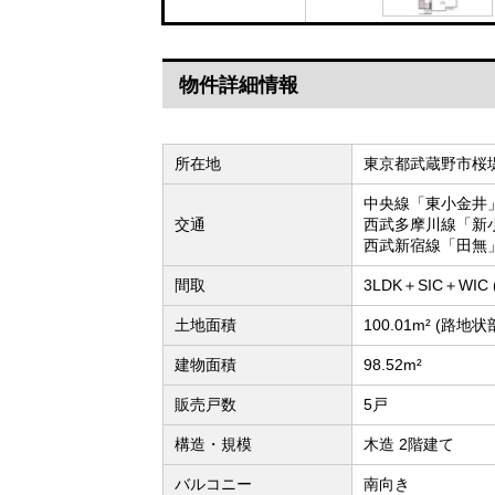
物件詳細情報
所在地
東京都武蔵野市桜
中央線「東小金井」
交通
西武多摩川線「新
西武新宿線「田無」
間取
3LDK＋SIC＋WIC
土地面積
100.01m² (路地
建物面積
98.52m²
販売戸数
5戸
構造・規模
木造 2階建て
バルコニー
南向き