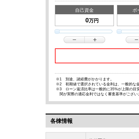
自己資金
ボ
万円
※1 別途、諸経費がかかります。
※2 初期値で選択されている金利は、一般的な
※3 ローン返済比率は一般的に35%が上限の
関が実際の適応金利ではなく審査基準がござい
各棟情報