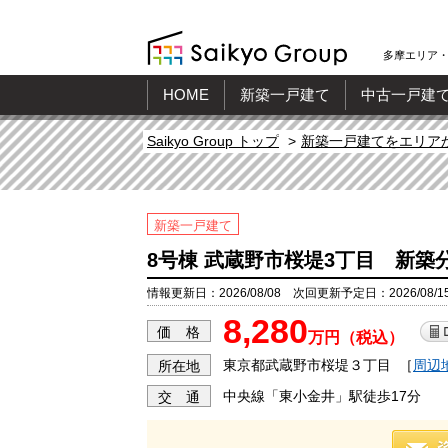
多摩エリア・
HOME
新築一戸建て
中古一戸建
Saikyo Group トップ
新築一戸建てをエリア
新築一戸建て
8号棟 武蔵野市桜堤3丁目 新築
情報更新日：2026/08/08 次回更新予定日：2026/08/1
8,280
価 格
万円（税込）
東京都武蔵野市桜堤３丁目
［
周辺
所在地
中央線「東小金井」駅徒歩17分
交 通