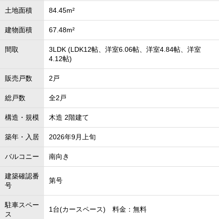
土地面積
84.45m²
建物面積
67.48m²
間取
3LDK (LDK12帖、洋室6.06帖、洋室4.84帖、洋室
4.12帖)
販売戸数
2戸
総戸数
全2戸
構造・規模
木造 2階建て
築年・入居
2026年9月上旬
バルコニー
南向き
建築確認番
第号
号
駐車スペー
1台(カースペース) 料金：無料
ス