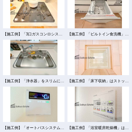
【施工例】「3口ガスコンロシステム」はたくさんの料理が同時に作れて便利な上、凹凸が少ないフラットトップなのでお掃除も楽々です。
【施工例】「ビルトイン食洗機」は手洗いよりも経済的で家計に優しく、家事の負担を軽減してくれるママの強い味方ですね。
【施工例】「浄水器」をスリムに内蔵したハンドシャワー式の水栓金具です。シンクもスッキリ！
【施工例】「床下収納」はストックの食材や普段使わない調理器具・食器などを管理しやすく収納できます。
【施工例】「オートバスシステム」は浴室のお湯張り、温度調整などを、キッチンなど浴室以外から操作が出来る便利なシステムです。
【施工例】「浴室暖房乾燥機」は梅雨や花粉の時期、雨の日の洗濯物の乾燥に重宝します。寒い冬も入浴前の暖房運転で快適なバスタイムを♪