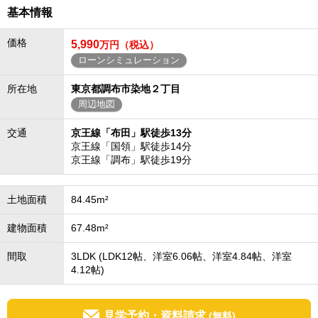
基本情報
価格
5,990
万円（税込）
ローンシミュレーション
所在地
東京都調布市染地２丁目
周辺地図
交通
京王線「布田」駅徒歩13分
京王線「国領」駅徒歩14分
京王線「調布」駅徒歩19分
土地面積
84.45m²
建物面積
67.48m²
間取
3LDK (LDK12帖、洋室6.06帖、洋室4.84帖、洋室
4.12帖)
見学予約・資料請求
(無料)