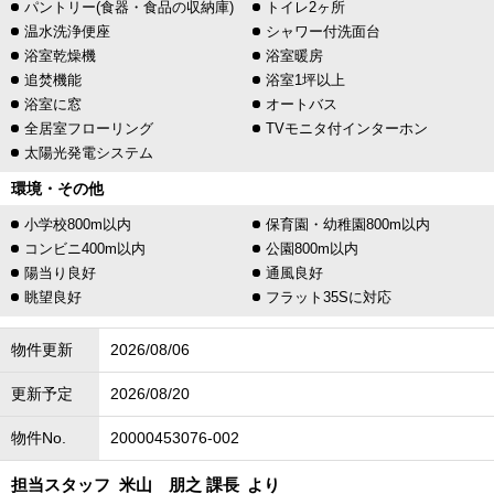
パントリー(食器・食品の収納庫)
トイレ2ヶ所
温水洗浄便座
シャワー付洗面台
浴室乾燥機
浴室暖房
追焚機能
浴室1坪以上
浴室に窓
オートバス
全居室フローリング
TVモニタ付インターホン
太陽光発電システム
環境・その他
小学校800m以内
保育園・幼稚園800m以内
コンビニ400m以内
公園800m以内
陽当り良好
通風良好
眺望良好
フラット35Sに対応
物件更新
2026/08/06
更新予定
2026/08/20
物件No.
20000453076-002
担当スタッフ
米山 朋之 課長
より