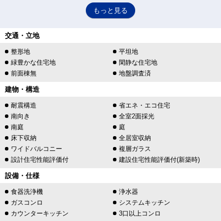
もっと見る
交通・立地
整形地
平坦地
緑豊かな住宅地
閑静な住宅地
前面棟無
地盤調査済
建物・構造
耐震構造
省エネ・エコ住宅
南向き
全室2面採光
南庭
庭
床下収納
全居室収納
ワイドバルコニー
複層ガラス
設計住宅性能評価付
建設住宅性能評価付(新築時)
設備・仕様
食器洗浄機
浄水器
ガスコンロ
システムキッチン
カウンターキッチン
3口以上コンロ