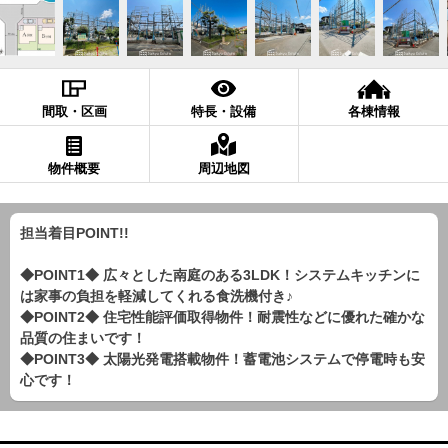
間取・区画
特長・設備
各棟情報
物件概要
周辺地図
担当着目POINT!!
◆POINT1◆ 広々とした南庭のある3LDK！システムキッチンに
は家事の負担を軽減してくれる食洗機付き♪
◆POINT2◆ 住宅性能評価取得物件！耐震性などに優れた確かな
品質の住まいです！
◆POINT3◆ 太陽光発電搭載物件！蓄電池システムで停電時も安
心です！