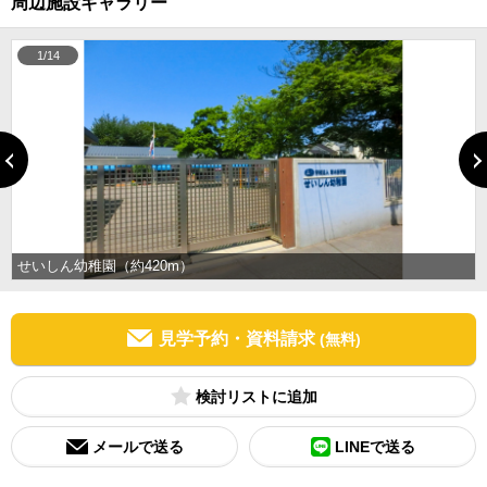
周辺施設ギャラリー
1/14
せいしん幼稚園（約420m）
見学予約・資料請求
(無料)
検討リスト
メールで送る
LINEで送る