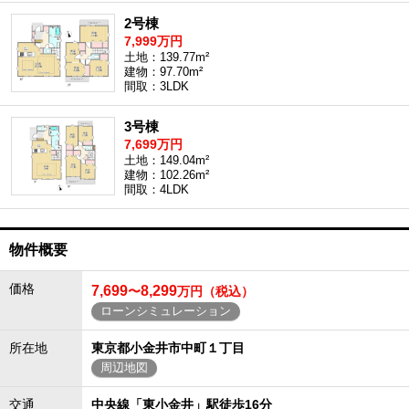
2号棟
7,999万円
土地：139.77m²
建物：97.70m²
間取：3LDK
3号棟
7,699万円
土地：149.04m²
建物：102.26m²
間取：4LDK
物件概要
価格
7,699
8,299
〜
万円（税込）
ローンシミュレーション
所在地
東京都小金井市中町１丁目
周辺地図
交通
中央線「東小金井」駅徒歩16分