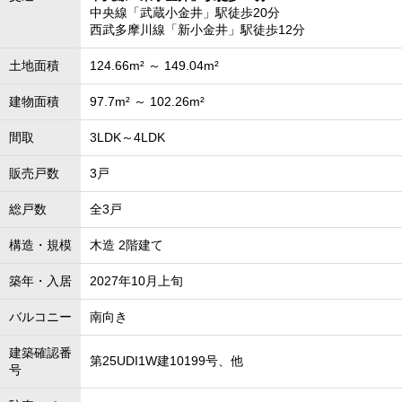
中央線「武蔵小金井」駅徒歩20分
西武多摩川線「新小金井」駅徒歩12分
土地面積
124.66m² ～ 149.04m²
建物面積
97.7m² ～ 102.26m²
間取
3LDK～4LDK
販売戸数
3戸
総戸数
全3戸
構造・規模
木造 2階建て
築年・入居
2027年10月上旬
バルコニー
南向き
建築確認番
第25UDI1W建10199号、他
号