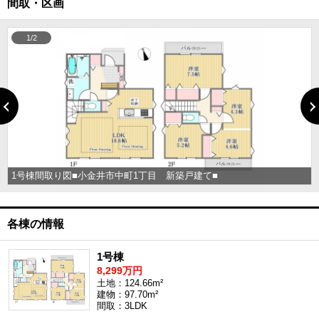
間取・区画
1/2
1号棟間取り図■小金井市中町1丁目 新築戸建て■
各棟の情報
1号棟
8,299万円
土地：124.66m²
建物：97.70m²
間取：3LDK