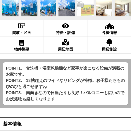
間取・区画
特長・設備
各棟情報
物件概要
周辺地図
周辺施設
POINT1. 食洗機・浴室乾燥機など家事が楽になる設備が満載の
お家です。
POINT2. 18帖超えのワイドなリビングが特徴。お子様たちもの
びのびと過ごせますね
POINT3. 南向きなので日当たりも良好！バルコニーも広いので
お洗濯物も楽しくなります
基本情報