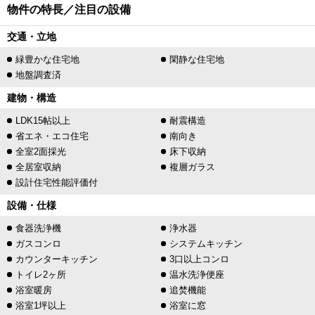
物件の特長／注目の設備
交通・立地
緑豊かな住宅地
閑静な住宅地
地盤調査済
建物・構造
LDK15帖以上
耐震構造
省エネ・エコ住宅
南向き
全室2面採光
床下収納
全居室収納
複層ガラス
設計住宅性能評価付
設備・仕様
食器洗浄機
浄水器
ガスコンロ
システムキッチン
カウンターキッチン
3口以上コンロ
トイレ2ヶ所
温水洗浄便座
浴室暖房
追焚機能
浴室1坪以上
浴室に窓