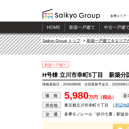
多摩エリア・
HOME
新築一戸建て
中古一戸建
Saikyo Group トップ
新築一戸建てをエリア
新築一戸建て
H号棟 立川市幸町5丁目 新築分
情報更新日：2026/08/06 次回更新予定日：2026/08/1
5,980
価 格
万円（税込）
東京都立川市幸町５丁目
［
周辺地
所在地
多摩モノレール「砂川七番」駅徒歩
交 通