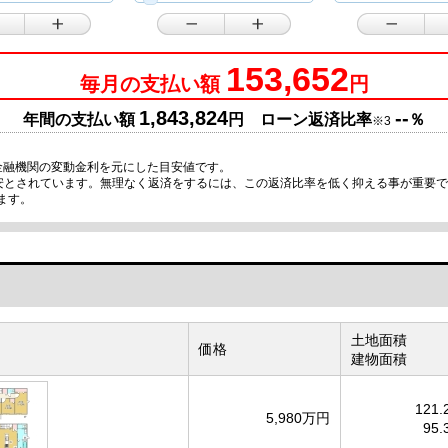
153,652
毎月の支払い額
円
1,843,824
--
年間の支払い額
円 ローン返済比率
％
※3
金融機関の変動金利を元にした目安値です。
目安とされています。無理なく返済をするには、この返済比率を低く抑える事が重要
ます。
土地面積
価格
建物面積
121.
5,980万円
95.