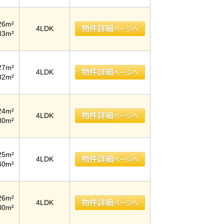
26m²
4LDK
33m²
27m²
4LDK
82m²
24m²
4LDK
80m²
25m²
4LDK
40m²
26m²
4LDK
80m²