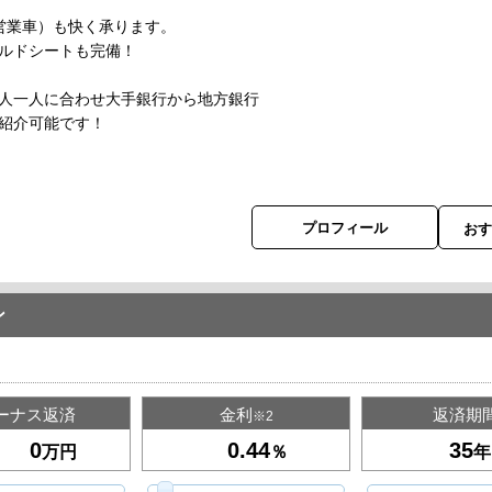
営業車）も快く承ります。
ドシートも完備！
人一人に合わせ大手銀行から地方銀行
紹介可能です！
プロフィール
お
ン
ーナス返済
金利
返済期
※2
万円
％
年