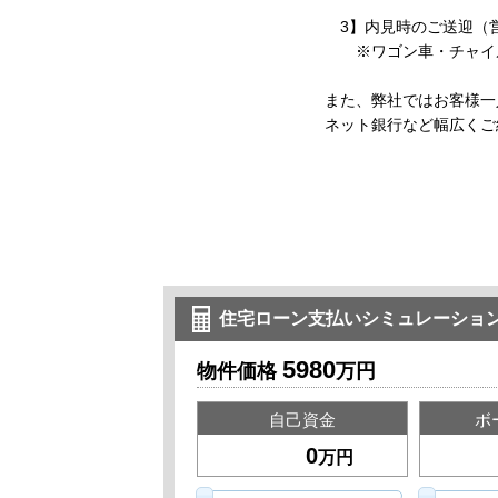
3】内見時のご送迎（
※ワゴン車・チャイル
また、弊社ではお客様一
ネット銀行など幅広くご
住宅ローン支払いシミュレーショ
5980
物件価格
万円
自己資金
ボ
万円