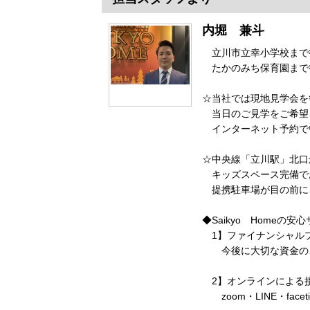
内堀 兼斗
立川市立幸小学校ま
たかのみち保育園まで
☆当社では現地見学会を
当日のご見学をご希望
インターネット予約で
☆中央線「立川駅」北口
キッズスペース完備で
提携駐車場が目の前に
◆Saikyo Homeの安
1】ファイナンシャル
今後に大切な資金のご
2】オンラインによる
zoom・LINE・fac