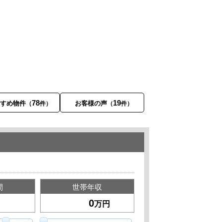
78
19
すすめ物件
お客様の声
（
件）
（
件）
間
世帯年収
万円