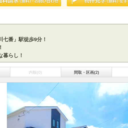
砂川七番」駅徒歩9分！
！
適な暮らし！
内観(0)
間取・区画(2)