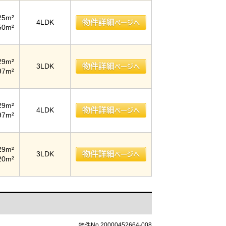
25m²
4LDK
50m²
29m²
3LDK
97m²
29m²
4LDK
97m²
29m²
3LDK
20m²
物件No.20000452664-008