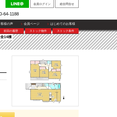
会員ログイン
総合問合せ
0-64-1188
お客様の声
会員ページ
はじめてのお客様
前回の履歴
ストック物件
ストック条件
全14棟