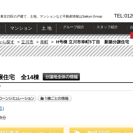
TEL:012
東京23区の戸建て、土地、マンションなど不動産情報はSaikyo Group
グループ紹介
スタッフ紹介
て
マンション
土 地
から探す
立川市
幸町
H号棟 立川市幸町5丁目 新築分譲住宅 
譲住宅 全14棟
7
図
］
9分