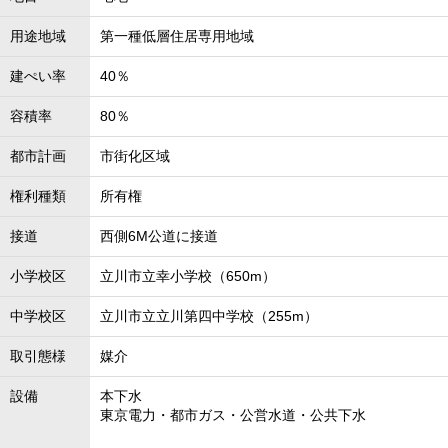
用途地域
第一種低層住居専用地域
建ぺい率
40％
容積率
80％
都市計画
市街化区域
権利種類
所有権
接道
西側6M公道に接道
小学校区
立川市立幸小学校（650m）
中学校区
立川市立立川第四中学校（255m）
取引態様
媒介
設備
本下水
東京電力・都市ガス・公営水道・公共下水