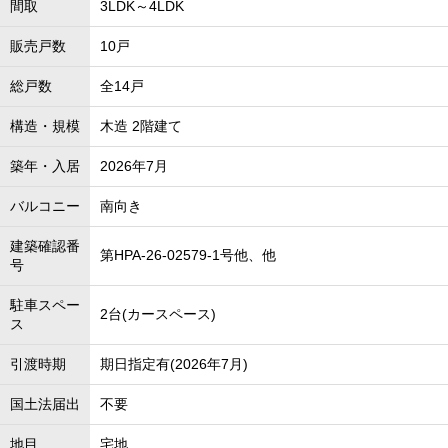
間取
3LDK～4LDK
販売戸数
10戸
総戸数
全14戸
構造・規模
木造 2階建て
築年・入居
2026年7月
バルコニー
南向き
建築確認番
第HPA-26-02579-1号他、他
号
駐車スペー
2台(カースペース)
ス
引渡時期
期日指定有(2026年7月)
国土法届出
不要
地目
宅地