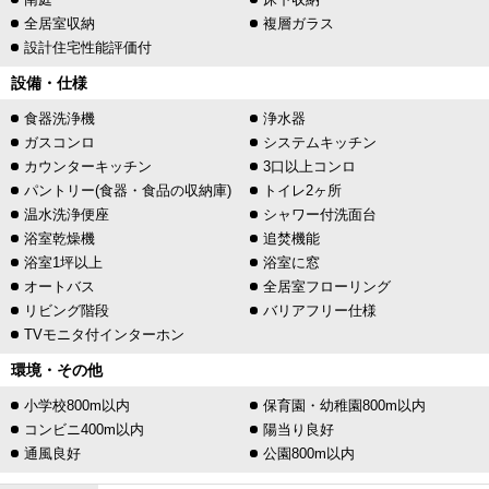
全居室収納
複層ガラス
設計住宅性能評価付
設備・仕様
食器洗浄機
浄水器
ガスコンロ
システムキッチン
カウンターキッチン
3口以上コンロ
パントリー(食器・食品の収納庫)
トイレ2ヶ所
温水洗浄便座
シャワー付洗面台
浴室乾燥機
追焚機能
浴室1坪以上
浴室に窓
オートバス
全居室フローリング
リビング階段
バリアフリー仕様
TVモニタ付インターホン
環境・その他
小学校800m以内
保育園・幼稚園800m以内
コンビニ400m以内
陽当り良好
通風良好
公園800m以内