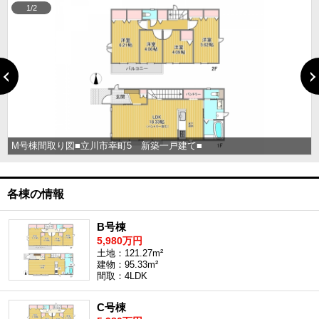
1/2
M号棟間取り図■立川市幸町5 新築一戸建て■
各棟の情報
B号棟
5,980万円
土地：121.27m²
建物：95.33m²
間取：4LDK
C号棟