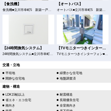
【食洗機】
【オートバス】
食洗機■立川市幸町5 新築一戸建て■
オートバス■立川市幸町5 新築一戸建て■
【24時間換気システム】
【TVモニターつきインターフォン】
24時間換気システム■立川市幸町5 新築一戸建て■
TVモニターつきインターフォン■立川市幸町5 新築一戸建て■
交通・立地
平坦地
緑豊かな住宅地
閑静な住宅地
地盤調査済
建物・構造
LDK15帖以上
耐震構造
省エネ・エコ住宅
長期優良住宅
南向き
全室南向き
南庭
床下収納