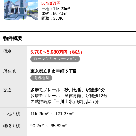
5,780万円
土地：115.29m²
建物：90.20m²
間取：3LDK
物件概要
価格
5,780
5,980
〜
万円（税込）
ローンシミュレーション
所在地
東京都立川市幸町５丁目
周辺地図
交通
多摩モノレール「砂川七番」駅徒歩9分
多摩モノレール「泉体育館」駅徒歩12分
西武拝島線「玉川上水」駅徒歩17分
土地面積
115.25m² ～ 121.27m²
建物面積
90.2m² ～ 95.82m²