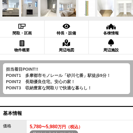
間取・区画
特長・設備
各棟情報
物件概要
周辺地図
周辺施設
担当着目POINT!!
POINT1 多摩都市モノレール「砂川七番」駅徒歩9分！
POINT2 長期優良住宅。安心の家！
POINT3 収納豊富な間取りで快適な暮らし！
基本情報
価格
5,780
5,980
〜
万円（税込）