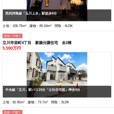
西武拝島線「玉川上水」駅徒歩8分
土地：106.75m² 建物：85.04m² 間取：4LDK
新築一戸建て
立川市栄町4丁目 新築分譲住宅 全2棟
5,590万円
中央線「立川」駅バス19分「公社住宅前」停歩4分
土地：92.85m² 建物：73.7m² 間取：3LDK
新築一戸建て