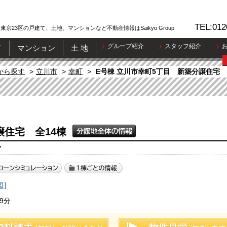
TEL:012
東京23区の戸建て、土地、マンションなど不動産情報はSaikyo Group
グループ紹介
スタッフ紹介
て
マンション
土 地
から探す
立川市
幸町
E号棟 立川市幸町5丁目 新築分譲住宅 
譲住宅 全14棟
7
図
］
9分