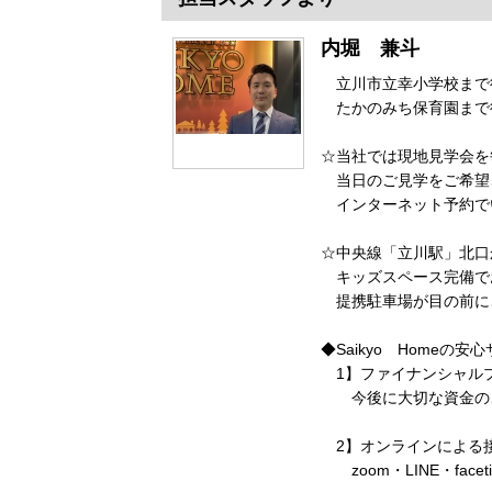
内堀 兼斗
立川市立幸小学校ま
たかのみち保育園まで
☆当社では現地見学会を
当日のご見学をご希望
インターネット予約で
☆中央線「立川駅」北口
キッズスペース完備で
提携駐車場が目の前に
◆Saikyo Homeの安
1】ファイナンシャル
今後に大切な資金のご
2】オンラインによる
zoom・LINE・fac