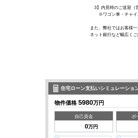
3】内見時のご送迎（
※ワゴン車・チャイル
また、弊社ではお客様一
ネット銀行など幅広くご
住宅ローン支払いシミュレーショ
5980
物件価格
万円
自己資金
ボ
万円