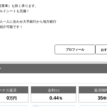
営業車）も快く承ります。
ドシートも完備！
人一人に合わせ大手銀行から地方銀行
紹介可能です！
プロフィール
お
ン
ーナス返済
金利
返済期
※2
万円
％
年