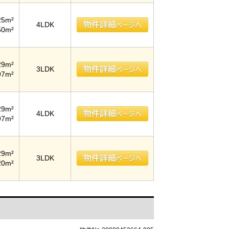
25m²
4LDK
50m²
29m²
3LDK
97m²
29m²
4LDK
97m²
29m²
3LDK
20m²