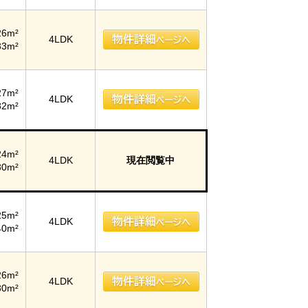
26m²
4LDK
33m²
27m²
4LDK
82m²
24m²
4LDK
現在閲覧中
80m²
25m²
4LDK
40m²
26m²
4LDK
80m²