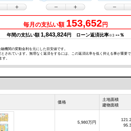
153,652
毎月の支払い額
円
1,843,824
--
年間の支払い額
円 ローン返済比率
％
※3
金融機関の変動金利を元にした目安値です。
目安とされています。無理なく返済をするには、この返済比率を低く抑える事が重要
ます。
土地面積
価格
建物面積
121.
5,980万円
95.