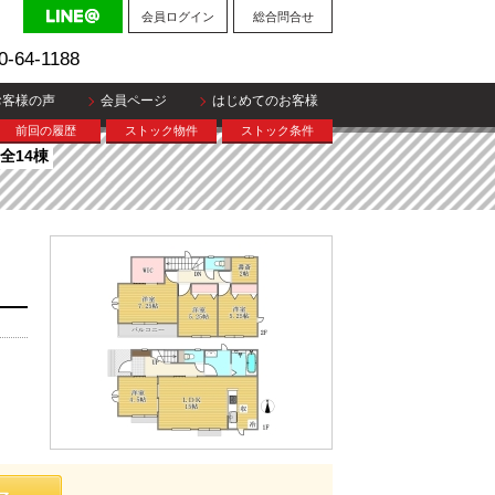
会員ログイン
総合問合せ
0-64-1188
お客様の声
会員ページ
はじめてのお客様
前回の履歴
ストック物件
ストック条件
全14棟