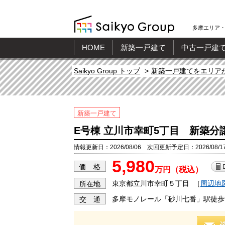
多摩エリア・
HOME
新築一戸建て
中古一戸建
Saikyo Group トップ
新築一戸建てをエリア
新築一戸建て
E号棟 立川市幸町5丁目 新築分
情報更新日：2026/08/06 次回更新予定日：2026/08/1
5,980
価 格
万円（税込）
東京都立川市幸町５丁目
［
周辺地
所在地
多摩モノレール「砂川七番」駅徒歩
交 通