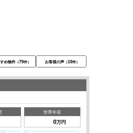
79
19
すすめ物件
お客様の声
（
件）
（
件）
間
世帯年収
万円