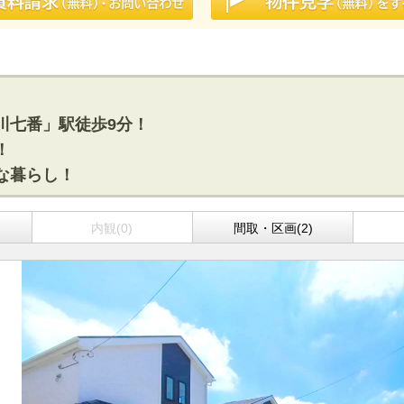
砂川七番」駅徒歩9分！
！
適な暮らし！
内観(0)
間取・区画(2)