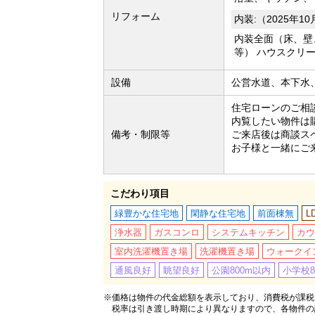
リフォーム
内装:（2025年1
内装全面（床、壁
等） ハウスクリ
設備
公営水道、本下水
住宅ローンのご相
内覧したい物件は
備考・制限等
ご来店後は商談ス
お子様と一緒にご
こだわり項目
緑豊かな住宅地
閑静な住宅地
前面棟無
L
浄水器
ガスコンロ
システムキッチン
カウ
室内洗濯機置き場
洗濯機置き場
ウォークイ
通風良好
眺望良好
公園800m以内
小学校8
※価格は物件の代金総額を表示しており、消費税が課税さ
税率は引き渡し時期により異なりますので、各物件の