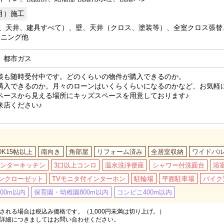
0月）施工
、天井、建具すべて）、壁、天井（クロス、塗装等）、全室クロス張替
ーニング他
、都市ガス
談も随時受付中です。どのくらいの物件が購入できるのか。
購入できるのか。月々のローンはいくらくらいになるのかなど、お気軽
ペースから見える場所にキッズスペースを用意しております♪
来店ください♪
DK15帖以上
南向き
角部屋
リフォーム済み
全居室収納
ワイドバ
ンターキッチン
3口以上コンロ
温水洗浄便座
シャワー付洗面台
浴
ンクローゼット
TVモニタ付インターホン
駐輪場
平面駐車場
バイク
00m以内
保育園・幼稚園800m以内
コンビニ400m以内
れる場合は税込み価格です。（1,000円未満は切り上げ。）
詳細につきましてはお問い合わせください。