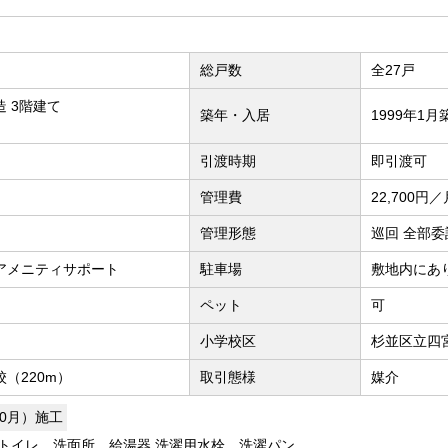
総戸数
全27戸
 3階建て
築年・入居
1999年1月
引渡時期
即引渡可
管理費
22,700円／
管理形態
巡回 全部委
アメニティサポート
駐車場
敷地内にあり 
ペット
可
小学校区
杉並区立四宮
（220m）
取引態様
媒介
10月）施工
トイレ、洗面所、給湯器 洗濯用水栓、洗濯パン