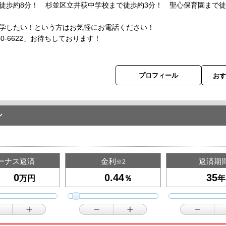
徒歩約8分！ 杉並区立井荻中学校まで徒歩約3分！ 聖心保育園まで
学したい！という方はお気軽にお電話ください！
40-6622」お待ちしております！
プロフィール
お
ン
ーナス返済
金利
返済期
※2
万円
％
年