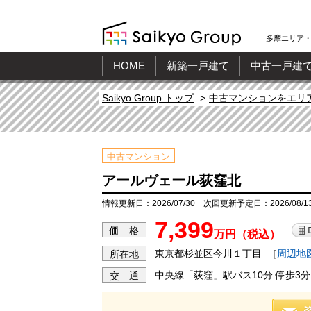
多摩エリア・
HOME
新築一戸建て
中古一戸建
Saikyo Group トップ
中古マンションをエリ
中古マンション
アールヴェール荻窪北
情報更新日：2026/07/30 次回更新予定日：2026/08/1
7,399
価 格
万円（税込）
東京都杉並区今川１丁目
［
周辺地
所在地
中央線「荻窪」駅バス10分 停歩3分
交 通