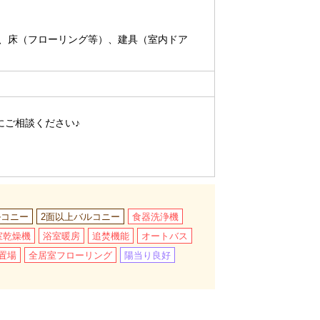
、床（フローリング等）、建具（室内ドア
にご相談ください♪
ルコニー
2面以上バルコニー
食器洗浄機
室乾燥機
浴室暖房
追焚機能
オートバス
置場
全居室フローリング
陽当り良好