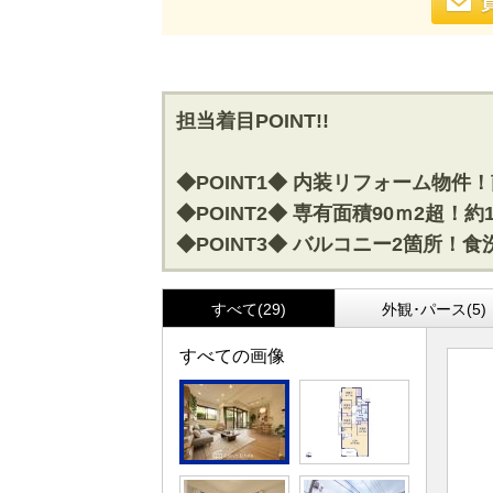
担当着目POINT!!
◆POINT1◆ 内装リフォーム物
◆POINT2◆ 専有面積90ｍ2超！
◆POINT3◆ バルコニー2箇所
すべて(29)
外観･パース(5)
すべての画像