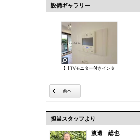
設備ギャラリー
【【TVモニター付きインタ
【【浄水器】】浄水器をス
ーホン】】TVモニター付き
リムに内蔵したハンドシャ
インターホンは、玄関に行
ワー式の水栓金具です。シ
かなくても誰が来たのか確
ンクもスッキリ！
認でき、お子様のお留守番
も安心です。
【【TVモニター付きイン
【【浄水器】】
ターホン】】
担当スタッフより
渡邊 総也