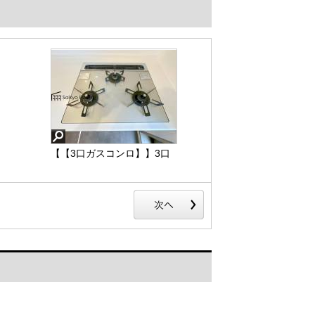
【【3口ガスコンロ】】3口
ガスコンロはたくさんの料
理が同時に作れて便利な
上、凹凸が少ないフラット
トップなのでお掃除も楽々
です。
【【3口ガスコンロ】】