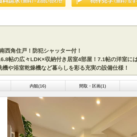
件！南西角住戸！防犯シャッター付！
約16.8帖の広々LDK×収納付き居室4部屋！7.1帖の洋室に
！食洗機や浴室乾燥機など暮らしを彩る充実の設備仕様！
内観(16)
間取・区画(1)