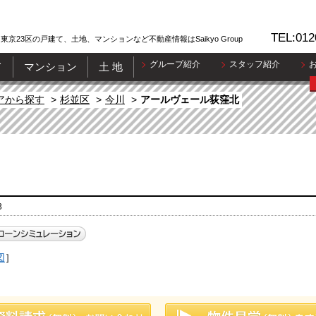
TEL:012
東京23区の戸建て、土地、マンションなど不動産情報はSaikyo Group
グループ紹介
スタッフ紹介
て
マンション
土 地
アから探す
杉並区
今川
アールヴェール荻窪北
3
図
］