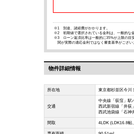
※1 別途、諸経費がかかります。
※2 初期値で選択されている金利は、一般的な
※3 ローン返済比率は一般的に35%が上限の
関が実際の適応金利ではなく審査基準がござい
物件詳細情報
所在地
東京都杉並区今川
中央線「荻窪」駅バ
交通
西武新宿線「井荻」
西武池袋線「石神井
間取
4LDK (LDK16.
専有面積
90.51m²