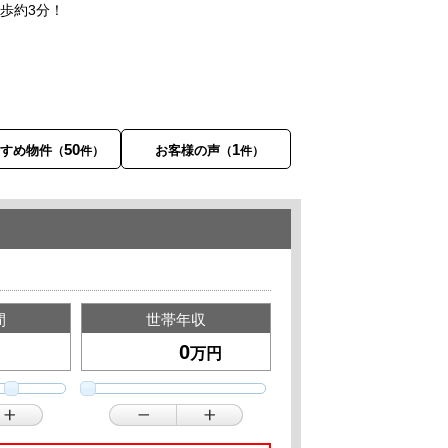
徒歩約3分！
50
1
すすめ物件
お客様の声
（
件）
（
件）
間
世帯年収
万円