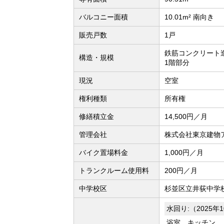
バルコニー面積
10.01m² 南向き
販売戸数
1戸
鉄筋コンクリート造
構造・規模
1階部分
現況
空室
権利種類
所有権
修繕積立金
14,500円／月
管理会社
株式会社東京建物
バイク置場料金
1,000円／月
トランクルーム使用料
200円／月
中学校区
杉並区立井荻中学校
水回り:（2025年
浴室、キッチン、