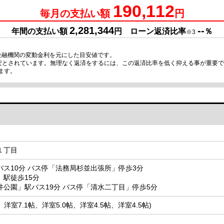
190,112
毎月の支払い額
円
2,281,344
--
年間の支払い額
円 ローン返済比率
％
※3
金融機関の変動金利を元にした目安値です。
目安とされています。無理なく返済をするには、この返済比率を低く抑える事が重要
ます。
１丁目
ス10分 バス停「法務局杉並出張所」停歩3分
駅徒歩15分
公園」駅バス19分 バス停「清水二丁目」停歩5分
8帖、洋室7.1帖、洋室5.0帖、洋室4.5帖、洋室4.5帖)