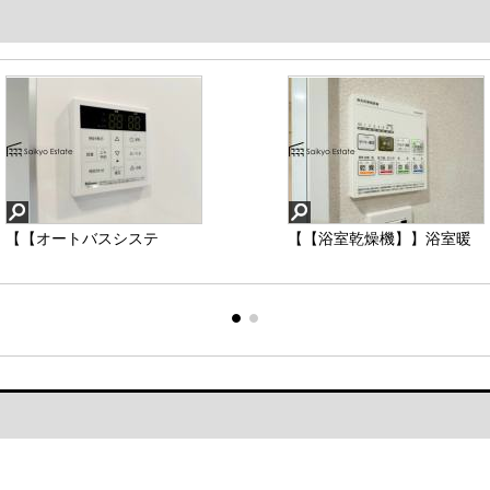
【【オートバスシステ
【【浴室乾燥機】】浴室暖
ム】】浴室のお湯張り、温
房乾燥機は梅雨や花粉の時
度調整などを、キッチンな
期、雨の日の洗濯物の乾燥
ど浴室以外からでも操作で
に重宝します。寒い冬も入
きるシステムです。
浴前の暖房運転で快適なバ
スタイムを♪
【【オートバスシステ
【【浴室乾燥機】】
ム】】