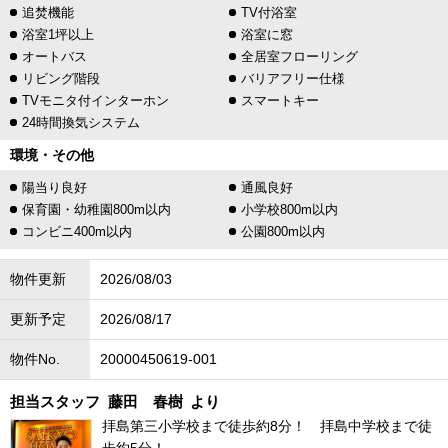
追焚機能
TV付浴室
浴室1坪以上
浴室に窓
オートバス
全居室フローリング
リビング階段
バリアフリー仕様
TVモニタ付インターホン
スマートキー
24時間換気システム
環境・その他
陽当り良好
通風良好
保育園・幼稚園800m以内
小学校800m以内
コンビニ400m以内
公園800m以内
物件更新
2026/08/03
更新予定
2026/08/17
物件No.
20000450619-001
担当スタッフ
藤田 春樹
より
拝島第三小学校まで徒歩約8分！ 拝島中学校まで徒