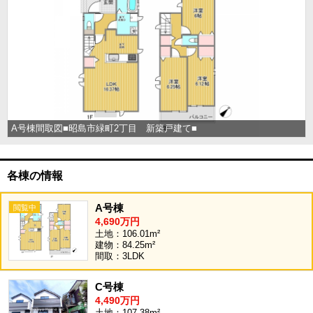
A号棟間取図■昭島市緑町2丁目 新築戸建て■
各棟の情報
A号棟
4,690万円
土地：106.01m²
建物：84.25m²
間取：3LDK
C号棟
4,490万円
土地：107.38m²