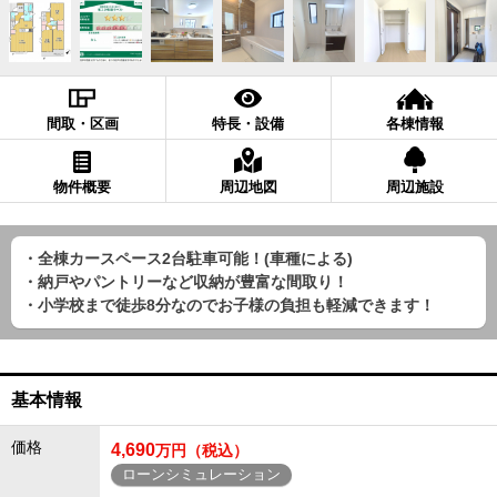
間取・区画
特長・設備
各棟情報
物件概要
周辺地図
周辺施設
・全棟カースペース2台駐車可能！(車種による)
・納戸やパントリーなど収納が豊富な間取り！
・小学校まで徒歩8分なのでお子様の負担も軽減できます！
基本情報
価格
4,690
万円（税込）
ローンシミュレーション