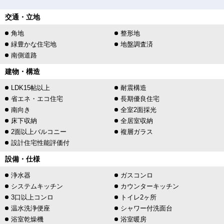
交通・立地
角地
整形地
緑豊かな住宅地
地盤調査済
南側道路
建物・構造
LDK15帖以上
耐震構造
省エネ・エコ住宅
長期優良住宅
南向き
全室2面採光
床下収納
全居室収納
2面以上バルコニー
複層ガラス
設計住宅性能評価付
設備・仕様
浄水器
ガスコンロ
システムキッチン
カウンターキッチン
3口以上コンロ
トイレ2ヶ所
温水洗浄便座
シャワー付洗面台
浴室乾燥機
浴室暖房