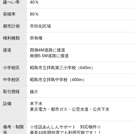
建ぺい率
40％
容積率
80％
都市計画
市街化区域
権利種類
所有権
接道
西側4M道路に接道
南側5.5M道路に接道
小学校区
昭島市立拝島第三小学校（640m）
中学校区
昭島市立拝島中学校（400m）
取引態様
媒介
設備
本下水
東京電力・都市ガス・公営水道・公共下水
備考・制限
☆住設あんしんサポート 対応物件☆
等
最長10年間何度でも利用可能です！！