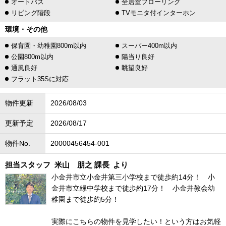
オートバス
全居室フローリング
リビング階段
TVモニタ付インターホン
環境・その他
保育園・幼稚園800m以内
スーパー400m以内
公園800m以内
陽当り良好
通風良好
眺望良好
フラット35Sに対応
物件更新
2026/08/03
更新予定
2026/08/17
物件No.
20000456454-001
担当スタッフ
米山 朋之 課長
より
小金井市立小金井第三小学校まで徒歩約14分！ 小
金井市立緑中学校まで徒歩約17分！ 小金井教会幼
稚園まで徒歩約5分！
実際にこちらの物件を見学したい！という方はお気軽