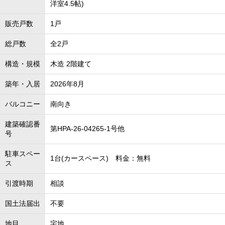
洋室4.5帖)
販売戸数
1戸
総戸数
全2戸
構造・規模
木造 2階建て
築年・入居
2026年8月
バルコニー
南向き
建築確認番
第HPA-26-04265-1号他
号
駐車スペー
1台(カースペース) 料金：無料
ス
引渡時期
相談
国土法届出
不要
地目
宅地