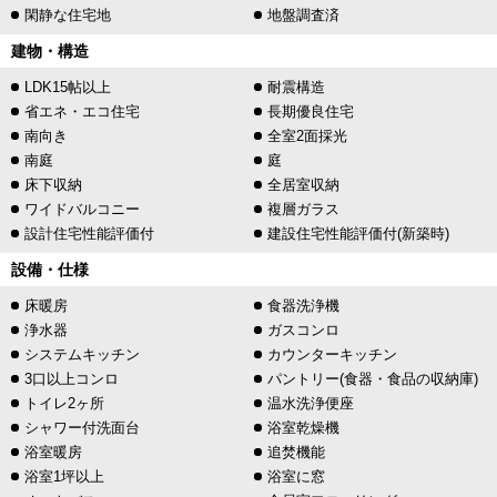
閑静な住宅地
地盤調査済
建物・構造
LDK15帖以上
耐震構造
省エネ・エコ住宅
長期優良住宅
南向き
全室2面採光
南庭
庭
床下収納
全居室収納
ワイドバルコニー
複層ガラス
設計住宅性能評価付
建設住宅性能評価付(新築時)
設備・仕様
床暖房
食器洗浄機
浄水器
ガスコンロ
システムキッチン
カウンターキッチン
3口以上コンロ
パントリー(食器・食品の収納庫)
トイレ2ヶ所
温水洗浄便座
シャワー付洗面台
浴室乾燥機
浴室暖房
追焚機能
浴室1坪以上
浴室に窓