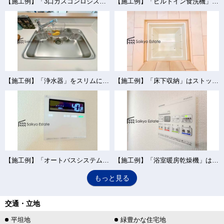
【施工例】「3口ガスコンロシステム」はたくさんの料理が同時に作れて便利な上、凹凸が少ないフラットトップなのでお掃除も楽々です。
【施工例】「ビルトイン食洗機」は手洗いよりも経済的で家計に優しく、家事の負担を軽減してくれるママの強い味方ですね。
【施工例】「浄水器」をスリムに内蔵したハンドシャワー式の水栓金具です。シンクもスッキリ！
【施工例】「床下収納」はストックの食材や普段使わない調理器具・食器などを管理しやすく収納できます。
【施工例】「オートバスシステム」は浴室のお湯張り、温度調整などを、キッチンなど浴室以外から操作が出来る便利なシステムです。
【施工例】「浴室暖房乾燥機」は梅雨や花粉の時期、雨の日の洗濯物の乾燥に重宝します。寒い冬も入浴前の暖房運転で快適なバスタイムを♪
もっと見る
交通・立地
平坦地
緑豊かな住宅地