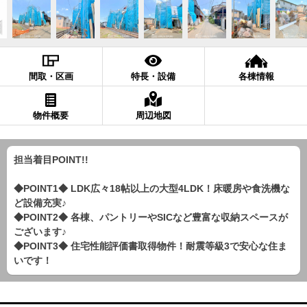
間取・区画
特長・設備
各棟情報
物件概要
周辺地図
担当着目POINT!!
◆POINT1◆ LDK広々18帖以上の大型4LDK！床暖房や食洗機な
ど設備充実♪
◆POINT2◆ 各棟、パントリーやSICなど豊富な収納スペースが
ございます♪
◆POINT3◆ 住宅性能評価書取得物件！耐震等級3で安心な住ま
いです！