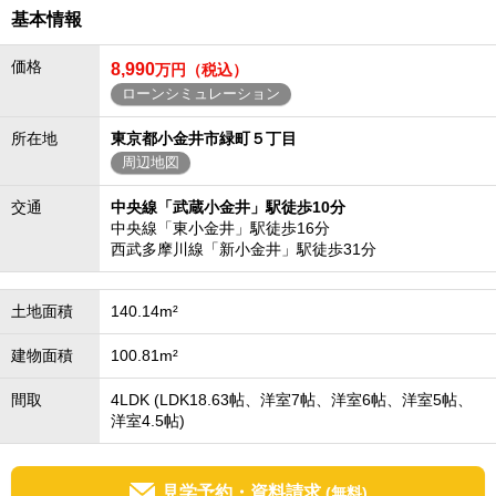
基本情報
価格
8,990
万円（税込）
ローンシミュレーション
所在地
東京都小金井市緑町５丁目
周辺地図
交通
中央線「武蔵小金井」駅徒歩10分
中央線「東小金井」駅徒歩16分
西武多摩川線「新小金井」駅徒歩31分
土地面積
140.14m²
建物面積
100.81m²
間取
4LDK (LDK18.63帖、洋室7帖、洋室6帖、洋室5帖、
洋室4.5帖)
見学予約・資料請求
(無料)