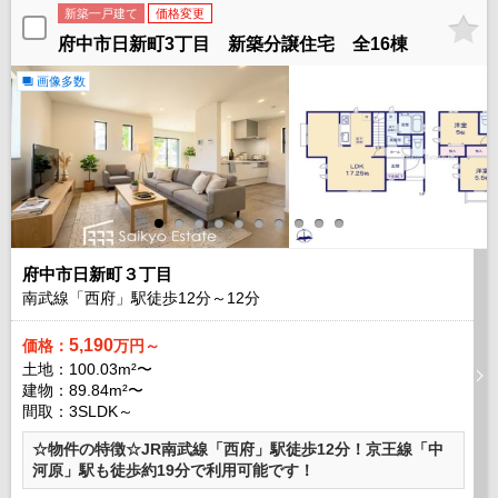
新築一戸建て
価格変更
府中市日新町3丁目 新築分譲住宅 全16棟
画像多数
府中市日新町３丁目
南武線「西府」駅徒歩
12
分～
12
分
5,190
価格：
万円～
土地：100.03m²〜
建物：89.84m²〜
間取：3SLDK～
☆物件の特徴☆JR南武線「西府」駅徒歩12分！京王線「中
河原」駅も徒歩約19分で利用可能です！