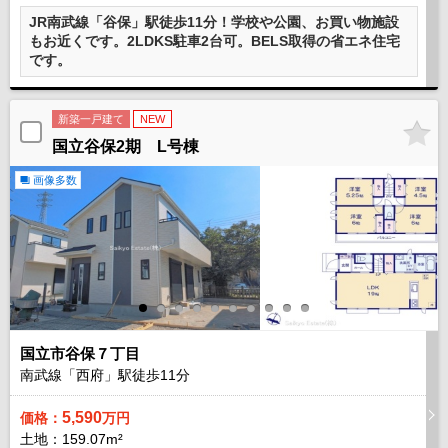
JR南武線「谷保」駅徒歩11分！学校や公園、お買い物施設
もお近くです。2LDKS駐車2台可。BELS取得の省エネ住宅
です。
新築一戸建て
NEW
国立谷保2期 L号棟
画像多数
国立市谷保７丁目
南武線「西府」駅徒歩
11
分
5,590
価格：
万円
土地：159.07m²