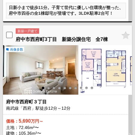
日新小まで徒歩11分。子育て世代に優しい住環境が整った、
府中市四谷の全1棟邸宅が登場です。3LDK駐車2台可！
新築一戸建て
府中市西府町3丁目 新築分譲住宅 全7棟
画像多数
府中市西府町３丁目
南武線「西府」駅徒歩
12
分～
12
分
5,690
価格：
万円～
土地：72.46m²〜
建物：105.36m²〜