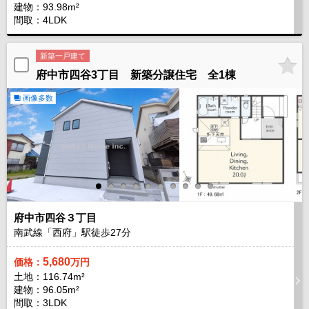
建物：93.98m²
間取：4LDK
新築一戸建て
府中市四谷3丁目 新築分譲住宅 全1棟
画像多数
府中市四谷３丁目
南武線「西府」駅徒歩
27
分
5,680
価格：
万円
土地：116.74m²
建物：96.05m²
間取：3LDK