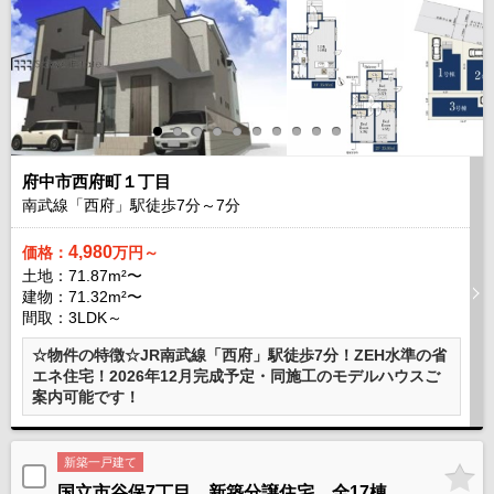
府中市西府町１丁目
南武線「西府」駅徒歩
7
分～
7
分
4,980
価格：
万円～
土地：71.87m²〜
建物：71.32m²〜
間取：3LDK～
☆物件の特徴☆JR南武線「西府」駅徒歩7分！ZEH水準の省
エネ住宅！2026年12月完成予定・同施工のモデルハウスご
案内可能です！
新築一戸建て
国立市谷保7丁目 新築分譲住宅 全17棟