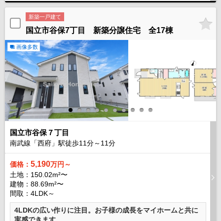
新築一戸建て
国立市谷保7丁目 新築分譲住宅 全17棟
画像多数
国立市谷保７丁目
南武線「西府」駅徒歩
11
分～
11
分
5,190
価格：
万円～
土地：150.02m²〜
建物：88.69m²〜
間取：4LDK～
4LDKの広い作りに注目。お子様の成長をマイホームと共に
実感できます