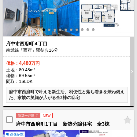
府中市西府町４丁目
南武線「西府」駅徒歩
16
分
4,480
価格：
万円
土地：80.48m²
建物：69.55m²
間取：1SLDK
府中市西府町で叶える新生活。利便性と落ち着きを兼ね備え
た、家族の笑顔が広がる全2棟の邸宅
新築一戸建て
NEW
府中市西府町1丁目 新築分譲住宅 全3棟
画像多数