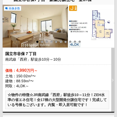
画像多数
国立市谷保７丁目
南武線「西府」駅徒歩
10
分～
10
分
4,990
価格：
万円～
土地：150.02m²〜
建物：88.59m²〜
間取：4LDK～
☆物件の特徴☆JR南武線「西府」駅徒歩10～11分！ZEH水
準の省エネ住宅！全17棟の大型開発分譲住宅です！完成して
いる号棟もございます。内覧・即入居可能です！