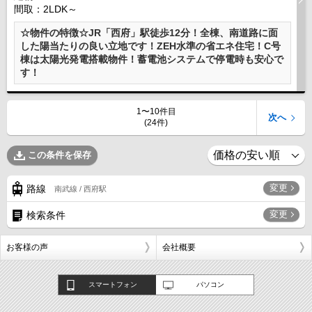
間取：2LDK～
☆物件の特徴☆JR「西府」駅徒歩12分！全棟、南道路に面
した陽当たりの良い立地です！ZEH水準の省エネ住宅！C号
棟は太陽光発電搭載物件！蓄電池システムで停電時も安心で
す！
1〜10件目
次へ
(24件)
この条件を保存
変更
路線
南武線 / 西府駅
変更
検索条件
お客様の声
会社概要
スマートフォン
パソコン