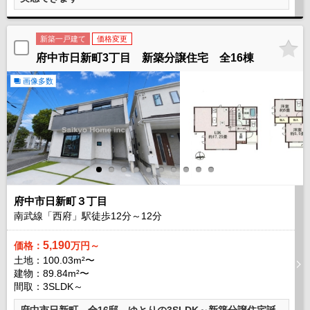
新築一戸建て
価格変更
府中市日新町3丁目 新築分譲住宅 全16棟
画像多数
府中市日新町３丁目
南武線「西府」駅徒歩
12
分～
12
分
5,190
価格：
万円～
土地：100.03m²〜
建物：89.84m²〜
間取：3SLDK～