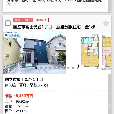
府中市日新町、全16邸。ゆとりの3SLDK～新築分譲住宅誕
生
新築一戸建て
価格変更
国立市富士見台1丁目 新築分譲住宅 全1棟
画像多数
国立市富士見台１丁目
南武線「西府」駅徒歩
23
分
5,480
価格：
万円
土地：95.92m²
建物：76.14m²
間取：2SLDK