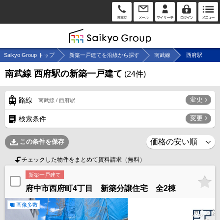
Saikyo Group トップ
新築一戸建てを沿線から探す
南武線
西府駅
南武線 西府駅の新築一戸建て
(
24
件)
変更
路線
南武線 / 西府駅
変更
検索条件
この条件を保存
チェックした物件をまとめて資料請求（無料）
新築一戸建て
府中市西府町4丁目 新築分譲住宅 全2棟
画像多数