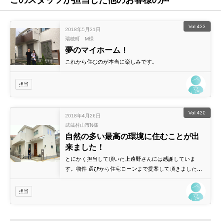
このスタッフが担当した他のお客様の声
Vol.433
2018年5月31日
瑞穂町 M様
夢のマイホーム！
これから住むのが本当に楽しみです。
担当
Vol.430
2018年4月26日
武蔵村山市N様
自然の多い最高の環境に住むことが出
来ました！
とにかく担当して頂いた上遠野さんには感謝していま
す。物件 選びから住宅ローンまで提案して頂きました。
本当にありがとうございました。
担当