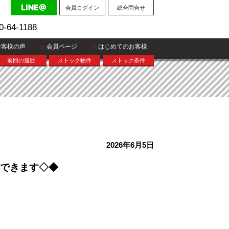
会員ログイン
総合問合せ
0-64-1188
お客様の声
会員ページ
はじめてのお客様
前回の履歴
ストック物件
ストック条件
2026年6月5日
もできます◇◆