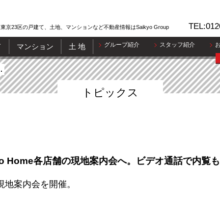
TEL:012
東京23区の戸建て、土地、マンションなど不動産情報はSaikyo Group
グループ紹介
スタッフ紹介
て
マンション
土 地
.
トピックス
yo Home各店舗の現地案内会へ。ビデオ通話で内覧
では現地案内会を開催。