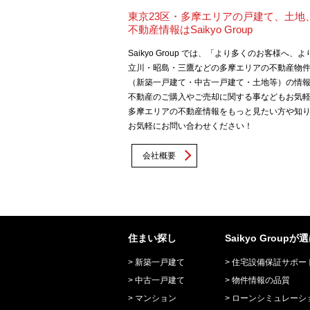
東京23区・多摩エリアの戸建て、土地
不動産情報はSaikyo Group
Saikyo Group では、「より多くのお客様へ
立川・昭島・三鷹などの多摩エリアの不動産物
（新築一戸建て・中古一戸建て・土地等）の情
不動産のご購入やご売却に関する事などもお気
多摩エリアの不動産情報をもっと見たい方や知
お気軽にお問い合わせください！
会社概要
住まい探し
Saikyo Group
新築一戸建て
住宅設備保証サポー
中古一戸建て
物件情報の品質
マンション
ローンシミュレーシ