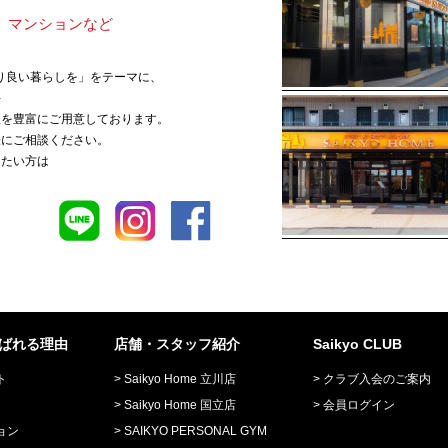
、マンションなど
、より良い暮らしを」をテーマに、
件
報を豊富にご用意しております。
軽にご相談ください。
りたい方は
が選ばれる理由
店舗・スタッフ紹介
Saikyo CLUB
ト
Saikyo Home 立川店
クラブ入会のご案内
Saikyo Home 国立店
会員ログイン
ョン
SAIKYO PERSONAL GYM