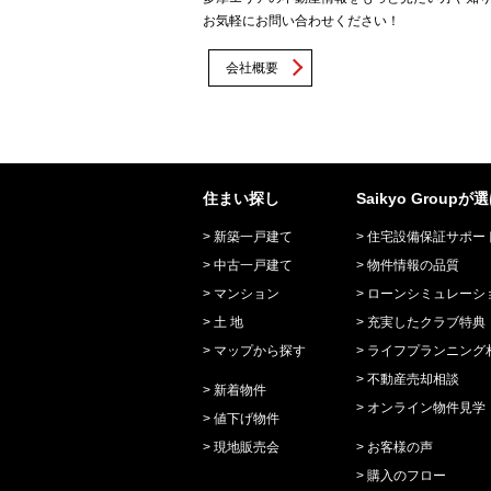
お気軽にお問い合わせください！
会社概要
住まい探し
Saikyo Group
新築一戸建て
住宅設備保証サポー
中古一戸建て
物件情報の品質
マンション
ローンシミュレーシ
土 地
充実したクラブ特典
マップから探す
ライフプランニング
不動産売却相談
新着物件
オンライン物件見学
値下げ物件
現地販売会
お客様の声
購入のフロー