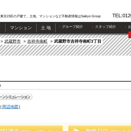
TEL:012
東京23区の戸建て、土地、マンションなど不動産情報はSaikyo Group
グループ紹介
スタッフ紹介
て
マンション
土 地
武蔵野市
吉祥寺南町
武蔵野市吉祥寺南町3丁目
0
［
周辺地図
］