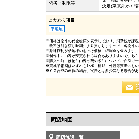
備考・制限等
決定)東京外かく環
こだわり項目
平坦地
※価格は物件の代金総額を表示しており、消費税が課税さ
税率は引き渡し時期により異なりますので、各物件の
※敷地権利が借地権のものは価格に権利金を含みます。
※制作中に内容が変更される場合もありますので、あら
※購入の前には物件内容や契約条件についてご自身で十
※完成予想図はいずれも外構、植栽、外観等実際のもの
※ＣＧ合成の画像の場合、実際とは多少異なる場合があ
周辺地図
周辺施設一覧