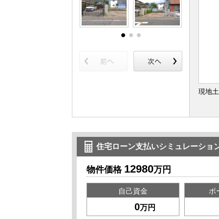
現地土
住宅ローン支払いシミュレーショ
12980
物件価格
万円
自己資金
ボ
万円