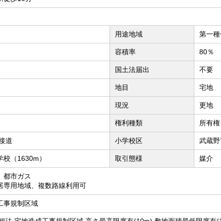
用途地域
第一種
容積率
80％
国土法届出
不要
地目
宅地
現況
更地
権利種類
所有権
に接道
小学校区
武蔵野
校（1630m）
取引態様
媒介
、都市ガス
居専用地域、複数路線利用可
工事規制区域
観法 宅地造成工事規制区域 高さ最高限度有(10m) 敷地面積最低限度有(