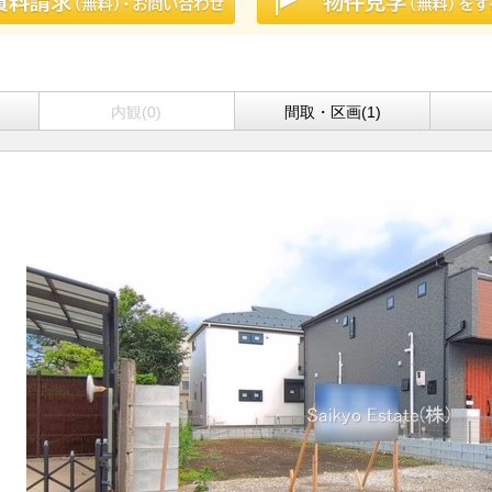
内観(0)
間取・区画(1)