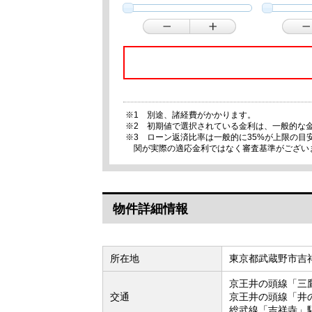
※1 別途、諸経費がかかります。
※2 初期値で選択されている金利は、一般的な
※3 ローン返済比率は一般的に35%が上限の
関が実際の適応金利ではなく審査基準がござい
物件詳細情報
所在地
東京都武蔵野市吉
京王井の頭線「三
交通
京王井の頭線「井
総武線「吉祥寺」駅