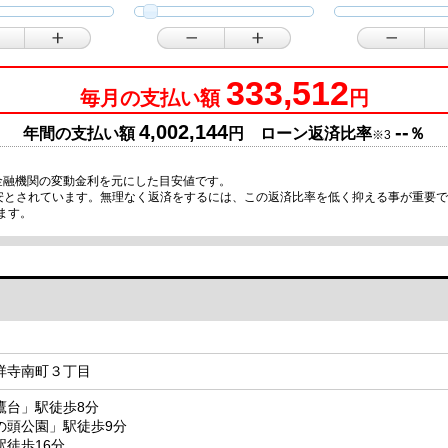
333,512
毎月の支払い額
円
4,002,144
--
年間の支払い額
円 ローン返済比率
％
※3
金融機関の変動金利を元にした目安値です。
目安とされています。無理なく返済をするには、この返済比率を低く抑える事が重要
ます。
祥寺南町３丁目
鷹台」駅徒歩8分
の頭公園」駅徒歩9分
徒歩16分