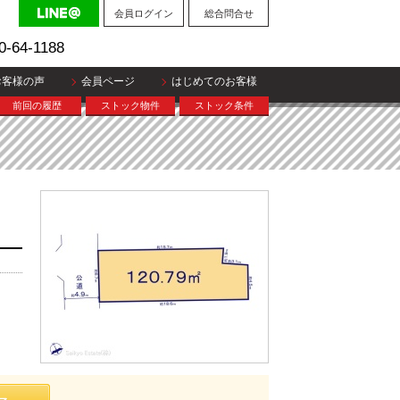
会員ログイン
総合問合せ
0-64-1188
お客様の声
会員ページ
はじめてのお客様
前回の履歴
ストック物件
ストック条件