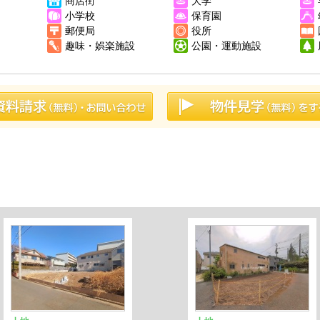
商店街
大学
小学校
保育園
郵便局
役所
趣味・娯楽施設
公園・運動施設