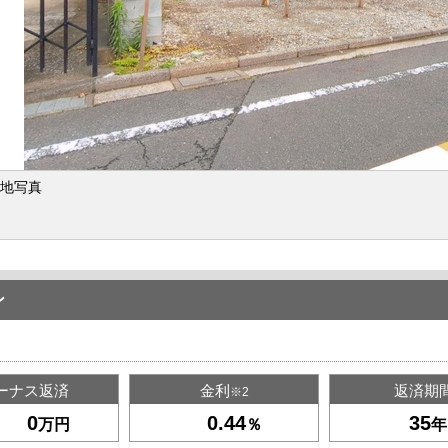
地写真
ン
ーナス返済
金利
返済期
※2
万円
％
年