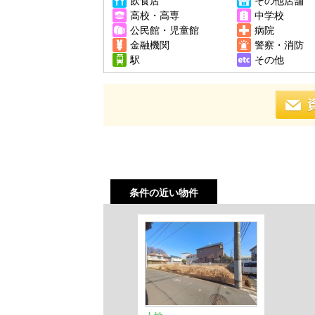
飲食店
その他店舗
高校・高専
中学校
公民館・児童館
病院
金融機関
警察・消防
駅
その他
条件の近い物件