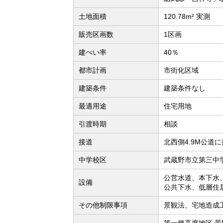
土地面積
120.78m² 実測
販売区画数
1区画
建ぺい率
40％
都市計画
市街化区域
建築条件
建築条件なし
最適用途
住宅用地
引渡時期
相談
接道
北西側4.9M公道
中学校区
武蔵野市立第三中学
公営水道、本下水
設備
公共下水、低層住
その他制限事項
景観法、宅地造成
第一種高度地区 景