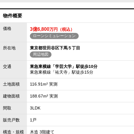
物件概要
価格
3億6,800
万円（税込）
ローンシミュレーション
所在地
東京都世田谷区下馬５丁目
周辺地図
交通
東急東横線「学芸大学」駅徒歩10分
東急東横線「祐天寺」駅徒歩15分
土地面積
116.91m² 実測
建物面積
188.67m² 実測
間取
3LDK
販売戸数
1戸
構造・規模
木造 3階建て