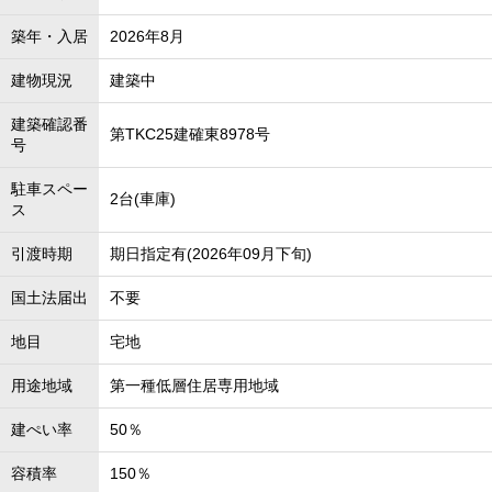
築年・入居
2026年8月
建物現況
建築中
建築確認番
第TKC25建確東8978号
号
駐車スペー
2台(車庫)
ス
引渡時期
期日指定有(2026年09月下旬)
国土法届出
不要
地目
宅地
用途地域
第一種低層住居専用地域
建ぺい率
50％
容積率
150％