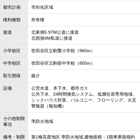
都市計画
市街化区域
権利種類
所有権
接道
北東側5.97M公道に接道
北西側4M私道に接道
小学校区
世田谷区立駒繋小学校（960m）
中学校区
世田谷区立駒留中学校（800m）
取引態様
媒介
設備
公営水道、本下水、都市ガス
公共下水、24時間換気システム、低層住居専用地域、
シックハウス対策、バルコニー、フローリング、火災
警報器（報知機）
その他制限
準防火地域
事項
備考・制限
第1種高度地区 準防火地域 建物面積：1階車庫面積約