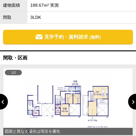
建物面積
188.67m² 実測
間取
3LDK
見学予約・資料請求
(無料)
間取・区画
1/2
図面と異なる場合は現況を優先