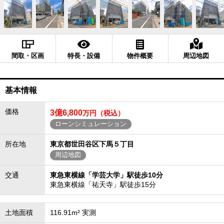
間取・区画
特長・設備
物件概要
周辺地図
基本情報
価格
3億6,800
万円（税込）
ローンシミュレーション
所在地
東京都世田谷区下馬５丁目
周辺地図
交通
東急東横線「学芸大学」駅徒歩10分
東急東横線「祐天寺」駅徒歩15分
土地面積
116.91m² 実測