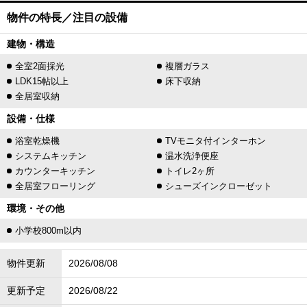
物件の特長／注目の設備
建物・構造
全室2面採光
複層ガラス
LDK15帖以上
床下収納
全居室収納
設備・仕様
浴室乾燥機
TVモニタ付インターホン
システムキッチン
温水洗浄便座
カウンターキッチン
トイレ2ヶ所
全居室フローリング
シューズインクローゼット
環境・その他
小学校800m以内
物件更新
2026/08/08
更新予定
2026/08/22