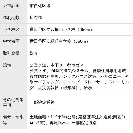
都市計画
市街化区域
権利種類
所有権
小学校区
世田谷区立八幡山小学校（650m）
中学校区
世田谷区立緑丘中学校（550m）
取引態様
媒介
設備
公営水道、本下水、都市ガス
公共下水、24時間換気システム、低層住居専用地域、
複数路線利用可、シックハウス対策、バルコニー、外
壁サイディング、シャンプードレッサー、フローリン
グ、火災警報器（報知機）、給湯
その他制限
一部協定通路
事項
備考・制限
土地面積：119平米(公簿) 建築基準法外通路(南西側
等
4m私道)、再建築不可 一部協定通路