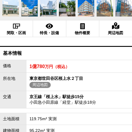
間取・区画
特長・設備
物件概要
周辺地図
基本情報
価格
1億780
万円（税込）
所在地
東京都世田谷区桜上水２丁目
周辺地図
交通
京王線「桜上水」駅徒歩15分
小田急小田原線「経堂」駅徒歩18分
土地面積
119.75m² 実測
建物面積
95.22m² 実測