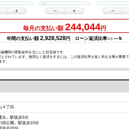
244,044
毎月の支払い額
円
2,928,528
--
年間の支払い額
円 ローン返済比率
％
※3
金融機関の変動金利を元にした目安値です。
目安とされています。無理なく返済をするには、この返済比率を低く抑える事が重要
ます。
山４丁目
鷹台」駅徒歩5分
の頭公園」駅徒歩10分
徒歩20分