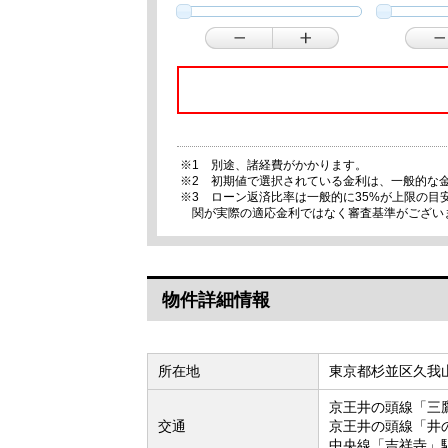
※1 別途、諸経費がかかります。
※2 初期値で選択されている金利は、一般的な
※3 ローン返済比率は一般的に35%が上限の
関が実際の適応金利ではなく審査基準がござい
物件詳細情報
所在地
東京都杉並区久我
京王井の頭線「三
交通
京王井の頭線「井
中央線「吉祥寺」駅