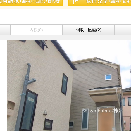
内観(0)
間取・区画(2)