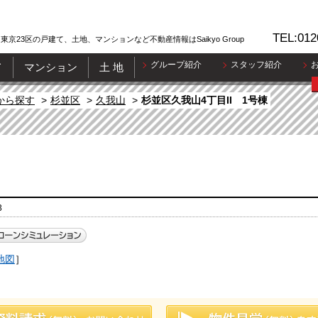
TEL:012
東京23区の戸建て、土地、マンションなど不動産情報はSaikyo Group
グループ紹介
スタッフ紹介
て
マンション
土 地
から探す
杉並区
久我山
杉並区久我山4丁目II 1号棟
3
地図
］