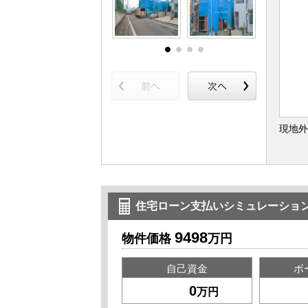
現地外
住宅ローン支払いシミュレーショ
9498
物件価格
万円
自己資金
ボ
万円