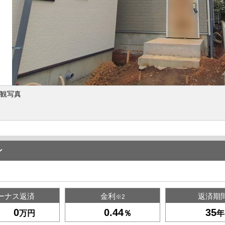
観写真
ン
ーナス返済
金利
返済期
※2
万円
％
年