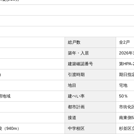
総戸数
全2戸
築年・入居
2026年
建築確認番号
第HPA-
)
引渡時期
期日指定
地目
宅地
用地域
建ぺい率
50％
都市計画
市街化
接道
南東側5
（940m）
中学校区
杉並区立