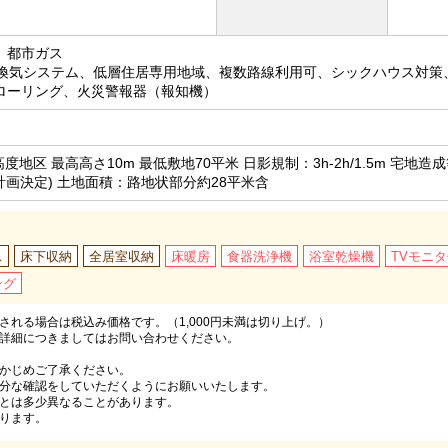
、都市ガス
間換気システム、低層住居専用地域、複数路線利用可、シックハウス対策
ローリング、火災警報器（報知機）
度地区 最高高さ10m 最低敷地70平米 日影規制：3h-2h/1.5m 宅
計画決定) 土地面積：路地状部分約28平米含
ス
床下収納
全居室収納
床暖房
食器洗浄機
浴室乾燥機
TVモニ
ング
れる場合は税込み価格です。（1,000円未満は切り上げ。）
詳細につきましてはお問い合わせください。
かじめご了承ください。
分な確認をしていただくようにお願いいたします。
とは多少異なることがあります。
ります。