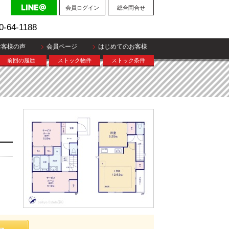
会員ログイン
総合問合せ
0-64-1188
お客様の声
会員ページ
はじめてのお客様
前回の履歴
ストック物件
ストック条件