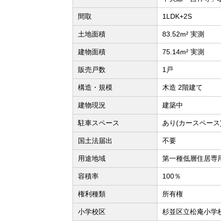
間取
1LDK+2S
土地面積
83.52m² 実測
建物面積
75.14m² 実測
販売戸数
1戸
構造・規模
木造 2階建て
建物現況
建築中
駐車スペース
あり(カースペース
国土法届出
不要
用途地域
第一種低層住居専
容積率
100％
権利種類
所有権
小学校区
杉並区立松庵小学校