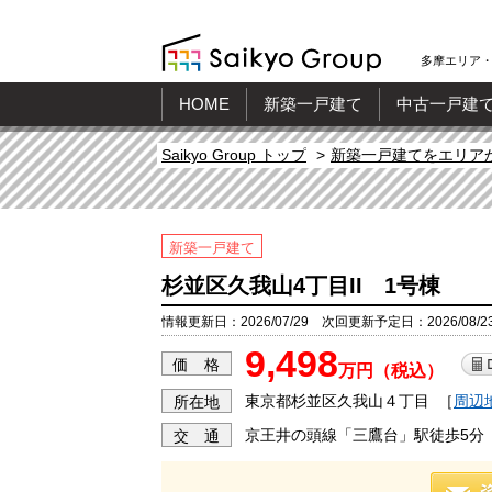
多摩エリア・
HOME
新築一戸建て
中古一戸建
Saikyo Group トップ
新築一戸建てをエリア
新築一戸建て
杉並区久我山4丁目II 1号棟
情報更新日：2026/07/29 次回更新予定日：2026/08/2
9,498
価 格
万円（税込）
東京都杉並区久我山４丁目
［
周辺
所在地
京王井の頭線「三鷹台」駅徒歩5分
交 通