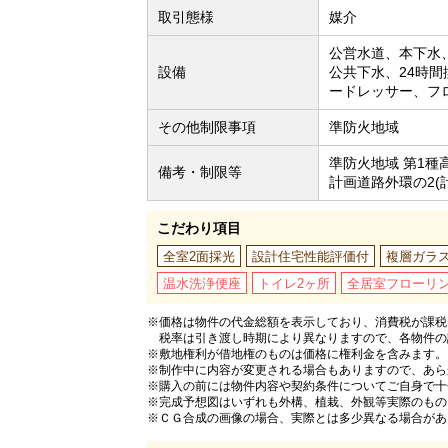
取引態様
媒介
公営水道、本下水
設備
公共下水、24時
ードレッサー、フ
その他制限事項
準防火地域
準防火地域 第1種高
備考・制限等
計画道路外環の2(
こだわり項目
全室2面採光
設計住宅性能評価付
複層ガラ
温水洗浄便座
トイレ2ヶ所
全居室フローリ
※価格は物件の代金総額を表示しており、消費税が課税さ
税率は引き渡し時期により異なりますので、各物件の
※敷地権利が借地権のものは価格に権利金を含みます。
※制作中に内容が変更される場合もありますので、あら
※購入の前には物件内容や契約条件についてご自身で十
※完成予想図はいずれも外構、植栽、外観等実際のもの
※ＣＧ合成の画像の場合、実際とは多少異なる場合があ