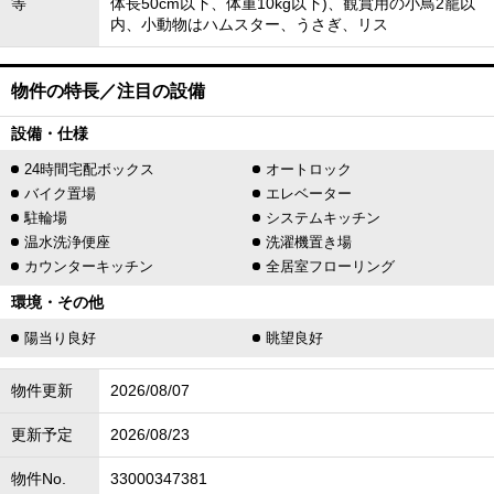
等
体長50cm以下、体重10kg以下)、観賞用の小鳥2籠以
内、小動物はハムスター、うさぎ、リス
物件の特長／注目の設備
設備・仕様
24時間宅配ボックス
オートロック
バイク置場
エレベーター
駐輪場
システムキッチン
温水洗浄便座
洗濯機置き場
カウンターキッチン
全居室フローリング
環境・その他
陽当り良好
眺望良好
物件更新
2026/08/07
更新予定
2026/08/23
物件No.
33000347381