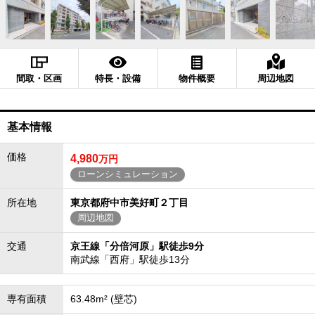
間取・区画
特長・設備
物件概要
周辺地図
基本情報
価格
4,980
万円
ローンシミュレーション
所在地
東京都府中市美好町２丁目
周辺地図
交通
京王線「分倍河原」駅徒歩9分
南武線「西府」駅徒歩13分
専有面積
63.48m² (壁芯)