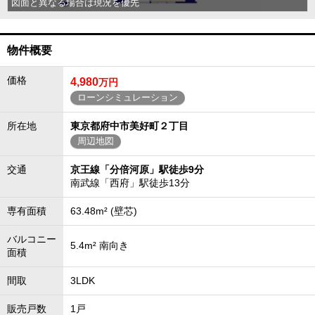
図面と異なる場合は現況を優先
物件概要
価格
4,980
万円
ローンシミュレーション
所在地
東京都府中市美好町２丁目
周辺地図
交通
京王線「分倍河原」駅徒歩9分
南武線「西府」駅徒歩13分
専有面積
63.48m² (壁芯)
バルコニー
5.4m² 南向き
面積
間取
3LDK
販売戸数
1戸