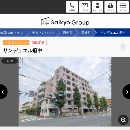
kyo Group トップ
中古マンション
府中市
美好町
サンデュエル府中
中古マンション
価格変更
サンデュエル府中
1/19