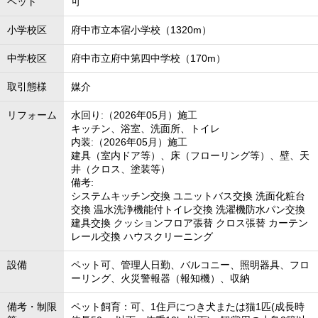
ペット
可
小学校区
府中市立本宿小学校（1320m）
中学校区
府中市立府中第四中学校（170m）
取引態様
媒介
リフォーム
水回り:（2026年05月）施工
キッチン、浴室、洗面所、トイレ
内装:（2026年05月）施工
建具（室内ドア等）、床（フローリング等）、壁、天
井（クロス、塗装等）
備考:
システムキッチン交換 ユニットバス交換 洗面化粧台
交換 温水洗浄機能付トイレ交換 洗濯機防水パン交換
建具交換 クッションフロア張替 クロス張替 カーテン
レール交換 ハウスクリーニング
設備
ペット可、管理人日勤、バルコニー、照明器具、フロ
ーリング、火災警報器（報知機）、収納
備考・制限
ペット飼育：可、1住戸につき犬または猫1匹(成長時