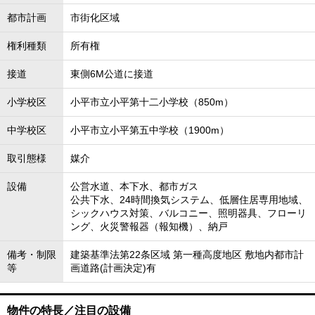
都市計画
市街化区域
権利種類
所有権
接道
東側6M公道に接道
小学校区
小平市立小平第十二小学校（850m）
中学校区
小平市立小平第五中学校（1900m）
取引態様
媒介
設備
公営水道、本下水、都市ガス
公共下水、24時間換気システム、低層住居専用地域、
シックハウス対策、バルコニー、照明器具、フローリ
ング、火災警報器（報知機）、納戸
備考・制限
建築基準法第22条区域 第一種高度地区 敷地内都市計
等
画道路(計画決定)有
物件の特長／注目の設備