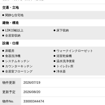
交通・立地
閑静な住宅地
建物・構造
LDK15帖以上
床下収納
全居室収納
設備・仕様
床暖房
ウォークインクローゼット
食器洗浄機
浴室乾燥機
システムキッチン
温水洗浄便座
カウンターキッチン
トイレ2ヶ所
全居室フローリング
浄水器
物件更新
2026/07/19
更新予定
2026/08/20
物件No.
33000344474