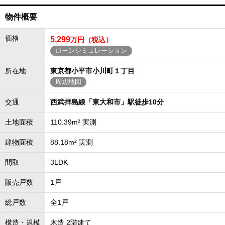
物件概要
価格
5,299
万円（税込）
ローンシミュレーション
所在地
東京都小平市小川町１丁目
周辺地図
交通
西武拝島線「東大和市」駅徒歩10分
土地面積
110.39m² 実測
建物面積
88.18m² 実測
間取
3LDK
販売戸数
1戸
総戸数
全1戸
構造・規模
木造 2階建て