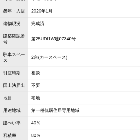
築年・入居
2026年1月
建物現況
完成済
建築確認番
第25UDI1W建07340号
号
駐車スペー
2台(カースペース)
ス
引渡時期
相談
国土法届出
不要
地目
宅地
用途地域
第一種低層住居専用地域
建ぺい率
40％
容積率
80％