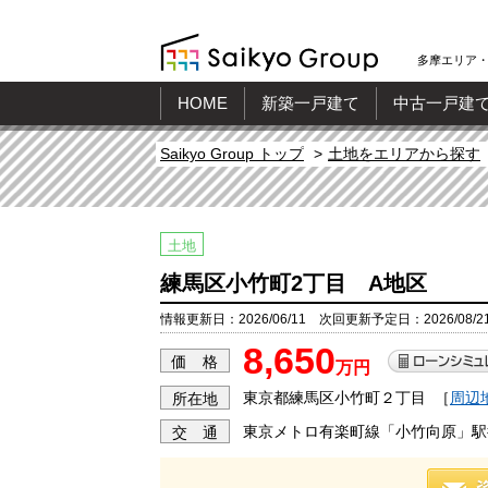
多摩エリア・
HOME
新築一戸建て
中古一戸建
Saikyo Group トップ
土地をエリアから探す
土地
練馬区小竹町2丁目 A地区
情報更新日：2026/06/11 次回更新予定日：2026/08/2
8,650
価 格
万円
東京都練馬区小竹町２丁目
［
周辺
所在地
東京メトロ有楽町線「小竹向原」駅
交 通