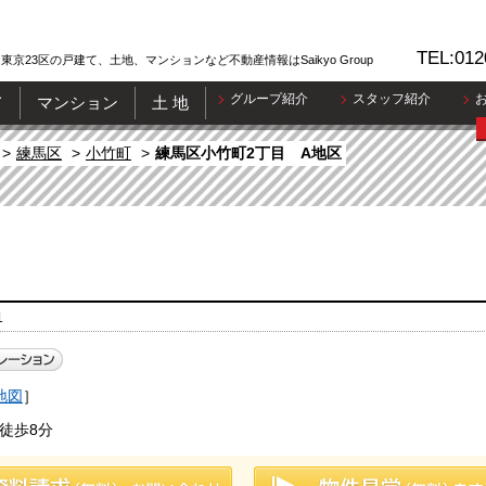
TEL:012
東京23区の戸建て、土地、マンションなど不動産情報はSaikyo Group
グループ紹介
スタッフ紹介
て
マンション
土 地
練馬区
小竹町
練馬区小竹町2丁目 A地区
1
地図
］
徒歩8分