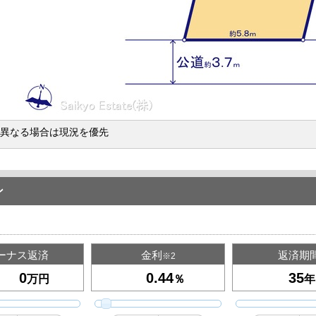
異なる場合は現況を優先
ン
ーナス返済
金利
返済期
※2
万円
％
年