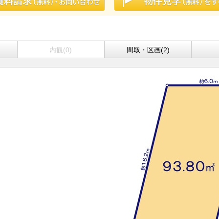
内観(0)
間取・区画(2)