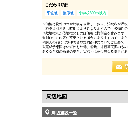
こだわり項目
平坦地
整形地
小学校800m以内
※価格は物件の代金総額を表示しており、消費税が課税さ
税率は引き渡し時期により異なりますので、各物件の
※敷地権利が借地権のものは価格に権利金を含みます。
※制作中に内容が変更される場合もありますので、あら
※購入の前には物件内容や契約条件についてご自身で十
※完成予想図はいずれも外構、植栽、外観等実際のもの
※ＣＧ合成の画像の場合、実際とは多少異なる場合があ
周辺地図
周辺施設一覧