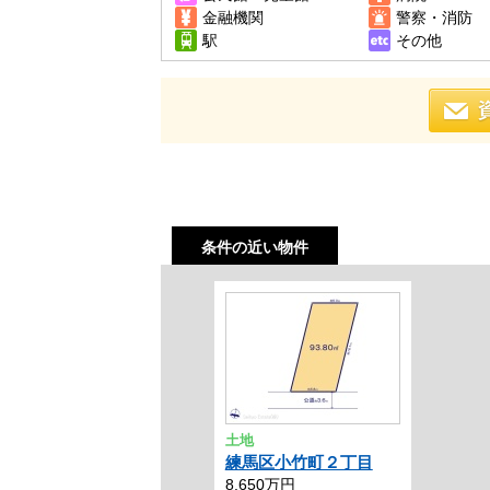
金融機関
警察・消防
駅
その他
条件の近い物件
土地
練馬区小竹町２丁目
8,650万円