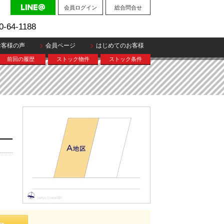
会員ログイン
総合問合せ
0-64-1188
お客様の声
会員ページ
はじめてのお客様
前回の履歴
ストック物件
ストック条件