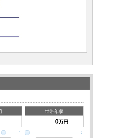
間
世帯年収
万円