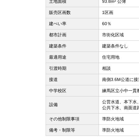
土地面積
93.8m² 公簿
販売区画数
1区画
建ぺい率
60％
都市計画
市街化区域
建築条件
建築条件なし
最適用途
住宅用地
引渡時期
相談
接道
南側3.6M公道に接
中学校区
練馬区立小中一貫教
公営水道、本下水
設備
公共下水、南面道
その他制限事項
準防火地域
備考・制限等
準防火地域