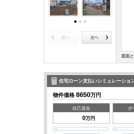
図面と
住宅ローン支払いシミュレーショ
8650
物件価格
万円
自己資金
ボ
万円