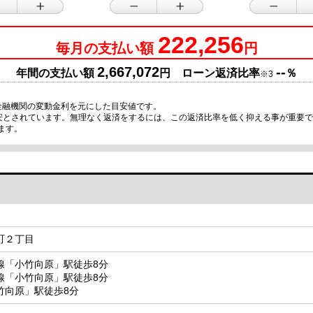
222,256
毎月の支払い額
円
2,667,072
--
年間の支払い額
円 ローン返済比率
％
※3
金融機関の変動金利を元にした目安値です。
目安とされています。無理なく返済をするには、この返済比率を低く抑える事が重要
ます。
町２丁目
線「小竹向原」駅徒歩8分
線「小竹向原」駅徒歩8分
竹向原」駅徒歩8分