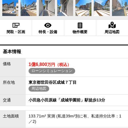
間取・区画
特長・設備
物件概要
周辺地図
基本情報
価格
1億6,800
万円（税込）
ローンシミュレーション
所在地
東京都世田谷区成城７丁目
周辺地図
交通
小田急小田原線「成城学園前」駅徒歩13分
土地面積
133.71m² 実測 (私道39m²別に有、私道持分比率：1
／2)