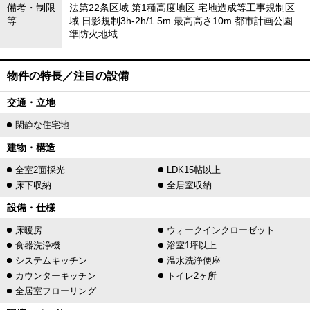
備考・制限
法第22条区域 第1種高度地区 宅地造成等工事規制区
等
域 日影規制3h-2h/1.5m 最高高さ10m 都市計画公園
準防火地域
物件の特長／注目の設備
交通・立地
閑静な住宅地
建物・構造
全室2面採光
LDK15帖以上
床下収納
全居室収納
設備・仕様
床暖房
ウォークインクローゼット
食器洗浄機
浴室1坪以上
システムキッチン
温水洗浄便座
カウンターキッチン
トイレ2ヶ所
全居室フローリング