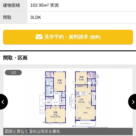
建物面積
102.95m² 実測
間取
3LDK
見学予約・資料請求
(無料)
間取・区画
1/2
図面と異なる場合は現況を優先