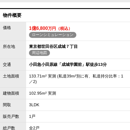
物件概要
価格
1億6,800
万円（税込）
ローンシミュレーション
所在地
東京都世田谷区成城７丁目
周辺地図
交通
小田急小田原線「成城学園前」駅徒歩13分
土地面積
133.71m² 実測 (私道39m²別に有、私道持分比率：1
／2)
建物面積
102.95m² 実測
間取
3LDK
販売戸数
1戸
総戸数
全2戸