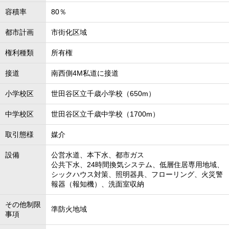
容積率
80％
都市計画
市街化区域
権利種類
所有権
接道
南西側4M私道に接道
小学校区
世田谷区立千歳小学校（650m）
中学校区
世田谷区立千歳中学校（1700m）
取引態様
媒介
設備
公営水道、本下水、都市ガス
公共下水、24時間換気システム、低層住居専用地域、
シックハウス対策、照明器具、フローリング、火災警
報器（報知機）、洗面室収納
その他制限
準防火地域
事項