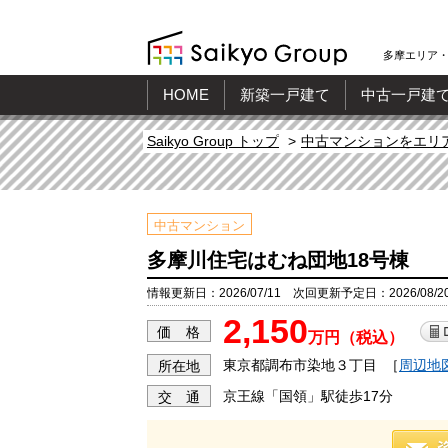
多摩エリア・
HOME
新築一戸建て
中古一戸建
Saikyo Group トップ
中古マンションをエリ
中古マンション
多摩川住宅はむね団地18号棟
情報更新日：2026/07/11 次回更新予定日：2026/08/2
2,150
価 格
万円（税込）
東京都調布市染地３丁目
［
周辺地
所在地
京王線「国領」駅徒歩17分
交 通