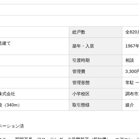
総戸数
全820
造建て
築年・入居
1967
引渡時期
相談
管理費
3,30
管理形態
常駐 
株式会社
小学校区
調布市
（340m）
取引態様
媒介
ノベーション済