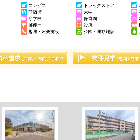
コンビニ
ドラッグストア
商店街
大学
小学校
保育園
郵便局
役所
趣味・娯楽施設
公園・運動施設