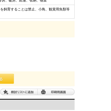
冷房、暖房、給湯、収納、物置
：動物を飼育することは禁止、小鳥、観賞用魚類等