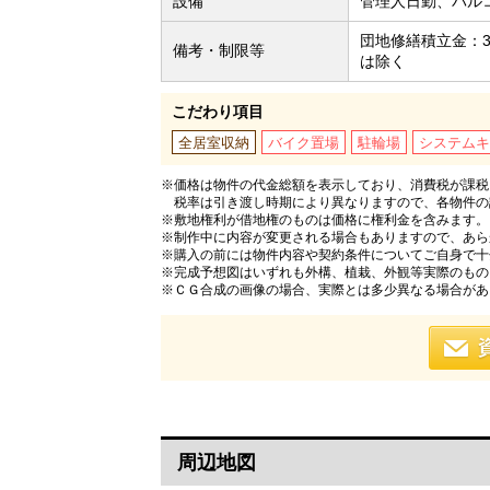
設備
管理人日勤、バル
団地修繕積立金：3
備考・制限等
は除く
こだわり項目
全居室収納
バイク置場
駐輪場
システムキ
※価格は物件の代金総額を表示しており、消費税が課税さ
税率は引き渡し時期により異なりますので、各物件の
※敷地権利が借地権のものは価格に権利金を含みます。
※制作中に内容が変更される場合もありますので、あら
※購入の前には物件内容や契約条件についてご自身で十
※完成予想図はいずれも外構、植栽、外観等実際のもの
※ＣＧ合成の画像の場合、実際とは多少異なる場合があ
周辺地図