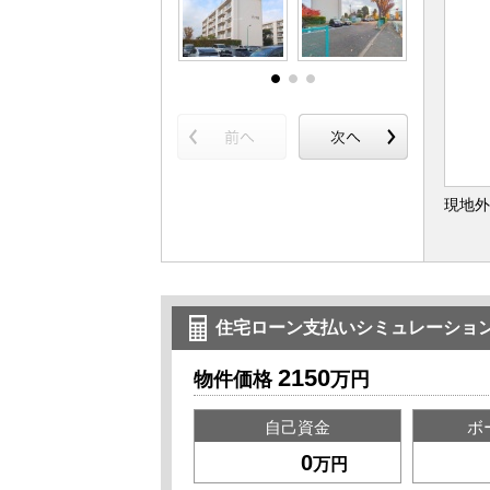
現地外
住宅ローン支払いシミュレーショ
2150
物件価格
万円
自己資金
ボ
万円