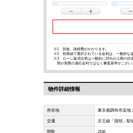
※1 別途、諸経費がかかります。
※2 初期値で選択されている金利は、一般的な
※3 ローン返済比率は一般的に35%が上限の
関が実際の適応金利ではなく審査基準がござい
物件詳細情報
所在地
東京都調布市染地
交通
京王線「国領」駅徒
間取
2DK