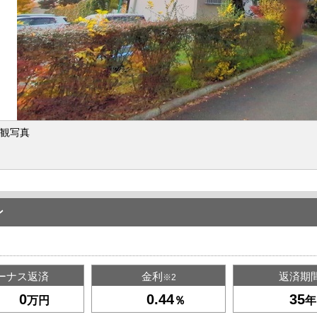
観写真
ン
ーナス返済
金利
返済期
※2
万円
％
年