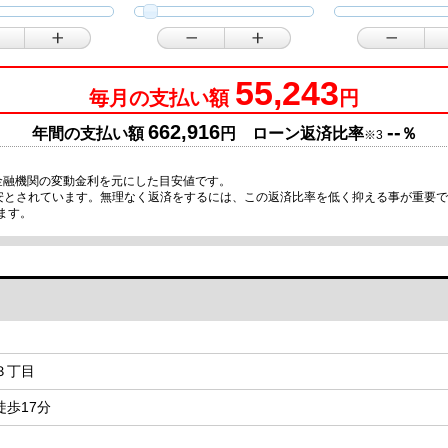
55,243
毎月の支払い額
円
662,916
--
年間の支払い額
円 ローン返済比率
％
※3
金融機関の変動金利を元にした目安値です。
目安とされています。無理なく返済をするには、この返済比率を低く抑える事が重要
ます。
３丁目
歩17分