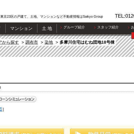
TEL:012
東京23区の戸建て、土地、マンションなど不動産情報はSaikyo Group
グループ紹介
スタッフ紹介
て
マンション
土 地
アから探す
調布市
染地
多摩川住宅はむね団地18号棟
0
図
］