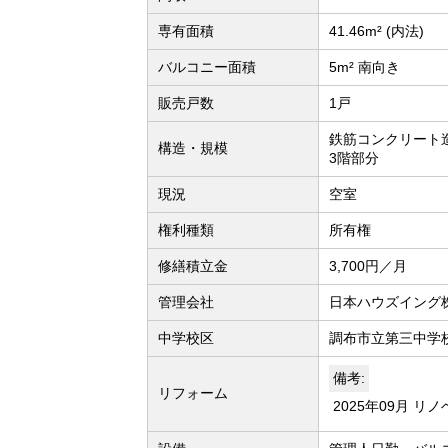
専有面積
41.46m² (内法)
バルコニー面積
5m² 南向き
販売戸数
1戸
鉄筋コンクリート
構造・規模
3階部分
現況
空室
権利種類
所有権
修繕積立金
3,700円／月
管理会社
日本ハウズイング
中学校区
調布市立第三中学校
備考:
リフォーム
2025年09月 リ