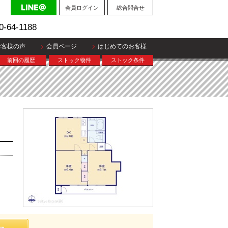
会員ログイン
総合問合せ
0-64-1188
お客様の声
会員ページ
はじめてのお客様
前回の履歴
ストック物件
ストック条件