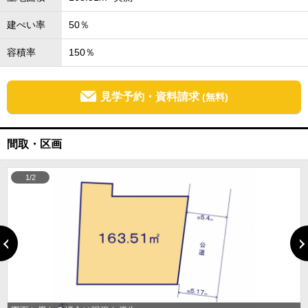
建ぺい率
50％
容積率
150％
見学予約・資料請求
(無料)
間取・区画
1/2