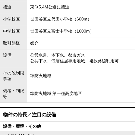
接道
東側5.4M公道に接道
小学校区
世田谷区立代田小学校（600m）
中学校区
世田谷区立富士中学校（1600m）
取引態様
媒介
設備
公営水道、本下水、都市ガス
公共下水、低層住居専用地域、複数路線利用可
その他制限
準防火地域
事項
備考・制限
準防火地域 第一種高度地区
等
物件の特長／注目の設備
設備・環境・その他