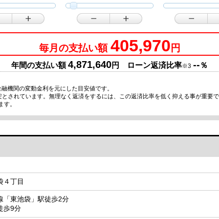
405,970
毎月の支払い額
円
4,871,640
--
年間の支払い額
円 ローン返済比率
％
※3
金融機関の変動金利を元にした目安値です。
目安とされています。無理なく返済をするには、この返済比率を低く抑える事が重要
ます。
袋４丁目
線「東池袋」駅徒歩2分
徒歩9分