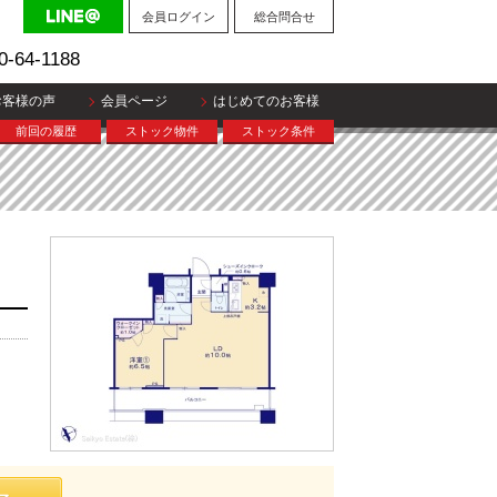
会員ログイン
総合問合せ
0-64-1188
お客様の声
会員ページ
はじめてのお客様
前回の履歴
ストック物件
ストック条件