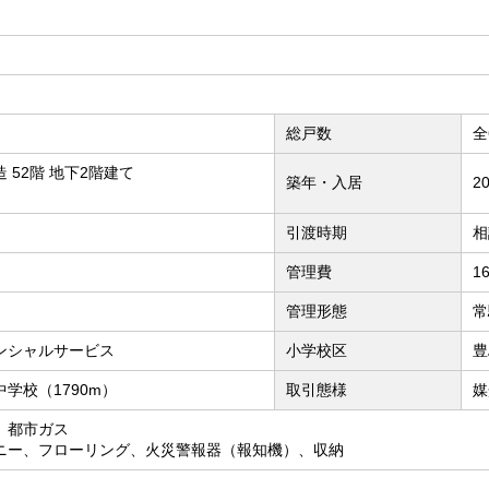
総戸数
全
 52階 地下2階建て
築年・入居
2
引渡時期
相
管理費
1
管理形態
常
ンシャルサービス
小学校区
豊
学校（1790m）
取引態様
媒
、都市ガス
ニー、フローリング、火災警報器（報知機）、収納