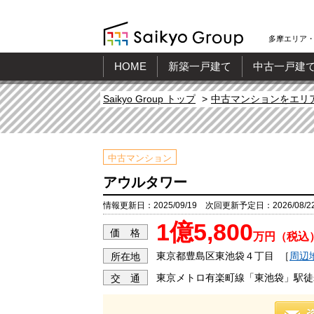
多摩エリア・
HOME
新築一戸建て
中古一戸建
Saikyo Group トップ
中古マンションをエリ
中古マンション
アウルタワー
情報更新日：2025/09/19 次回更新予定日：2026/08/2
1億5,800
価 格
万円（税込
東京都豊島区東池袋４丁目
［
周辺
所在地
東京メトロ有楽町線「東池袋」駅徒
交 通