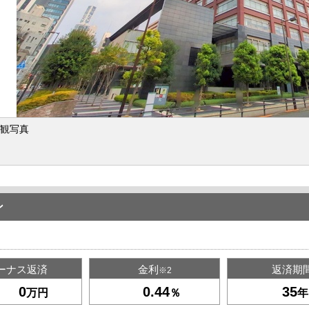
観写真
ン
ーナス返済
金利
返済期
※2
万円
％
年