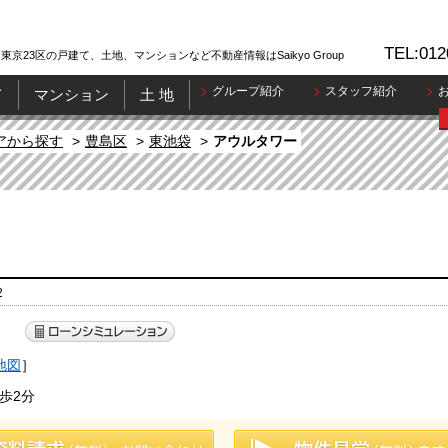
TEL:012
東京23区の戸建て、土地、マンションなど不動産情報はSaikyo Group
グループ紹介
スタッフ紹介
て
マンション
土 地
アから探す
豊島区
東池袋
アウルタワー
2
）
地図
］
歩2分