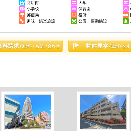
商店街
大学
小学校
保育園
郵便局
役所
趣味・娯楽施設
公園・運動施設