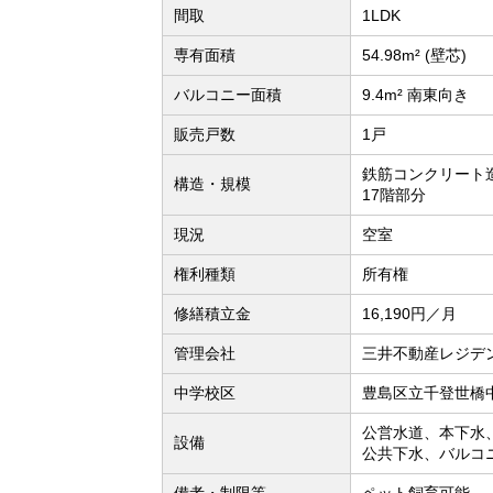
間取
1LDK
専有面積
54.98m² (壁芯)
バルコニー面積
9.4m² 南東向き
販売戸数
1戸
鉄筋コンクリート造
構造・規模
17階部分
現況
空室
権利種類
所有権
修繕積立金
16,190円／月
管理会社
三井不動産レジデ
中学校区
豊島区立千登世橋中
公営水道、本下水
設備
公共下水、バルコ
備考・制限等
ペット飼育可能