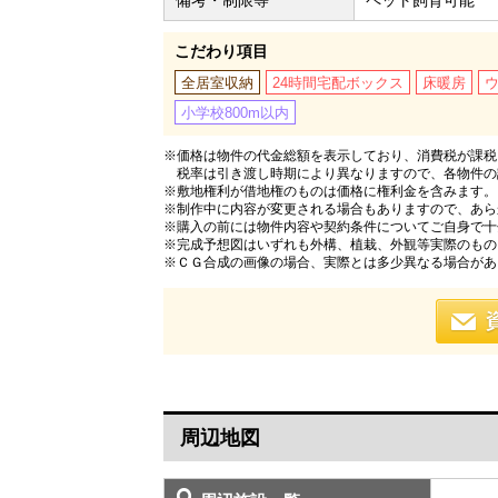
こだわり項目
全居室収納
24時間宅配ボックス
床暖房
小学校800m以内
※価格は物件の代金総額を表示しており、消費税が課税さ
税率は引き渡し時期により異なりますので、各物件の
※敷地権利が借地権のものは価格に権利金を含みます。
※制作中に内容が変更される場合もありますので、あら
※購入の前には物件内容や契約条件についてご自身で十
※完成予想図はいずれも外構、植栽、外観等実際のもの
※ＣＧ合成の画像の場合、実際とは多少異なる場合があ
周辺地図