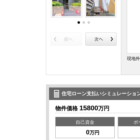
現地外
住宅ローン支払いシミュレーショ
15800
物件価格
万円
自己資金
ボ
万円