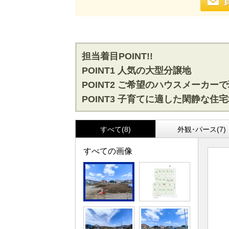
担当着目POINT!!
POINT1 人気の大型分譲地
POINT2 ご希望のハウスメーカー
POINT3 子育てに適した閑静な住宅
すべて(8)
外観･パース(7)
すべての画像