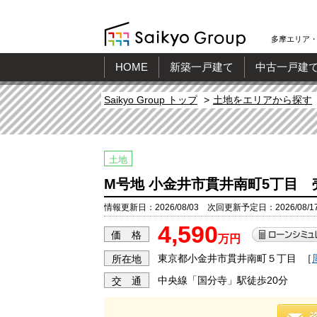
多摩エリア・
HOME
新築一戸建て
中古一戸建
Saikyo Group トップ
土地をエリアから探す
土地
M号地 小金井市貫井南町5丁目 
情報更新日：2026/08/03 次回更新予定日：2026/08/1
4,590
価 格
万円
東京都小金井市貫井南町５丁目
［
所在地
中央線「国分寺」駅徒歩20分
交 通