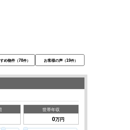
78
19
すすめ物件
お客様の声
（
件）
（
件）
間
世帯年収
万円