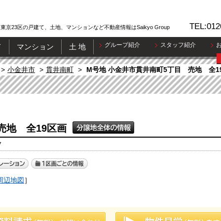
TEL:012
東京23区の戸建て、土地、マンションなど不動産情報はSaikyo Group
グループ紹介
スタッフ紹介
て
マンション
土 地
小金井市
貫井南町
M号地 小金井市貫井南町5丁目 売地 全1
売地 全19区画
7
周辺地図
］