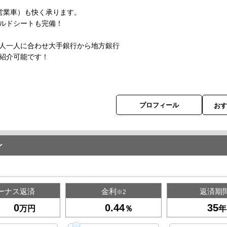
営業車）も快く承ります。
ドシートも完備！
人一人に合わせ大手銀行から地方銀行
紹介可能です！
プロフィール
お
ン
ーナス返済
金利
返済期
※2
万円
％
年