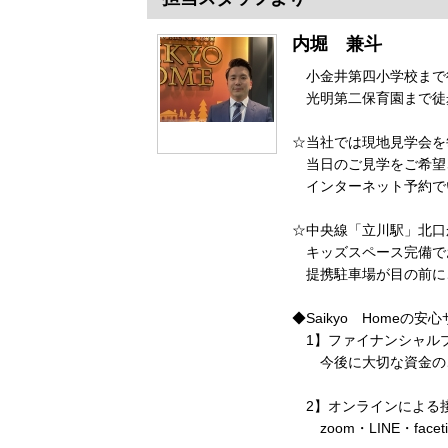
内堀 兼斗
小金井第四小学校まで
光明第二保育園まで徒歩
☆当社では現地見学会を
当日のご見学をご希望
インターネット予約で
☆中央線「立川駅」北口
キッズスペース完備で
提携駐車場が目の前に
◆Saikyo Homeの安
1】ファイナンシャル
今後に大切な資金のご
2】オンラインによる
zoom・LINE・fac