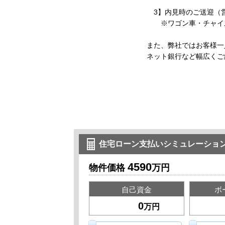
3】内見時のご送迎（
※ワゴン車・チャイル
また、弊社ではお客様一
ネット銀行など幅広くご
住宅ローン支払いシミュレーショ
4590
物件価格
万円
自己資金
ボ
万円