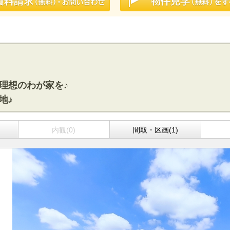
で理想のわが家を♪
地♪
内観(0)
間取・区画(1)