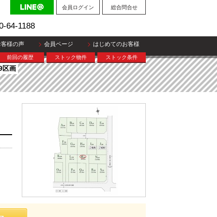
会員ログイン
総合問合せ
0-64-1188
お客様の声
会員ページ
はじめてのお客様
前回の履歴
ストック物件
ストック条件
9区画