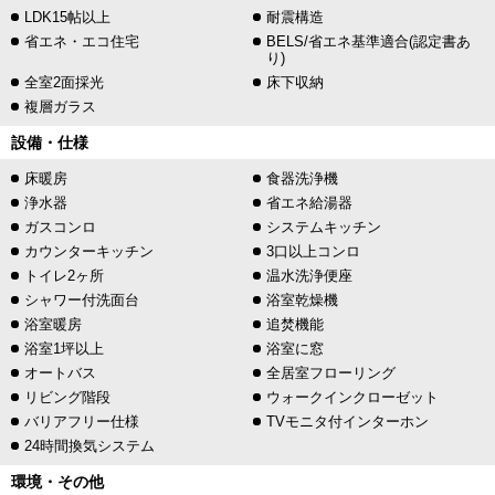
LDK15帖以上
耐震構造
省エネ・エコ住宅
BELS/省エネ基準適合(認定書あ
り)
全室2面採光
床下収納
複層ガラス
設備・仕様
床暖房
食器洗浄機
浄水器
省エネ給湯器
ガスコンロ
システムキッチン
カウンターキッチン
3口以上コンロ
トイレ2ヶ所
温水洗浄便座
シャワー付洗面台
浴室乾燥機
浴室暖房
追焚機能
浴室1坪以上
浴室に窓
オートバス
全居室フローリング
リビング階段
ウォークインクローゼット
バリアフリー仕様
TVモニタ付インターホン
24時間換気システム
環境・その他