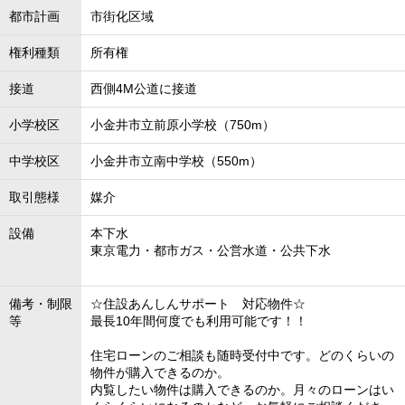
都市計画
市街化区域
権利種類
所有権
接道
西側4M公道に接道
小学校区
小金井市立前原小学校（750m）
中学校区
小金井市立南中学校（550m）
取引態様
媒介
設備
本下水
東京電力・都市ガス・公営水道・公共下水
備考・制限
☆住設あんしんサポート 対応物件☆
等
最長10年間何度でも利用可能です！！
住宅ローンのご相談も随時受付中です。どのくらいの
物件が購入できるのか。
内覧したい物件は購入できるのか。月々のローンはい