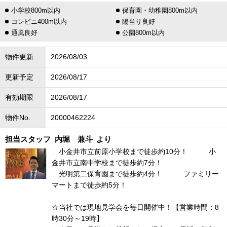
小学校800m以内
保育園・幼稚園800m以内
コンビニ400m以内
陽当り良好
通風良好
公園800m以内
物件更新
2026/08/03
更新予定
2026/08/17
有効期限
2026/08/17
物件No.
20000462224
担当スタッフ
内堀 兼斗
より
小金井市立前原小学校まで徒歩約10分！ 小
金井市立南中学校まで徒歩約7分！
光明第二保育園まで徒歩約4分！ ファミリー
マートまで徒歩約5分！
☆当社では現地見学会を毎日開催中！【営業時間：8
時30分～19時】