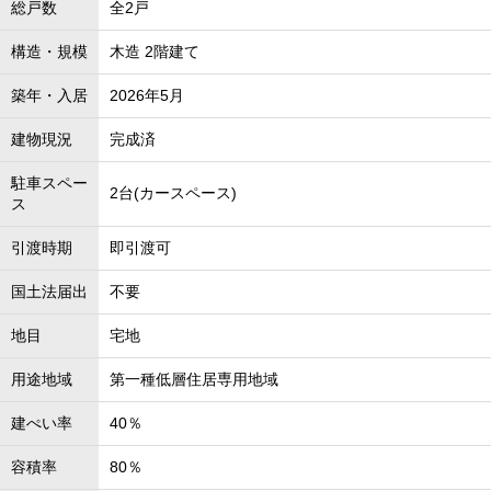
総戸数
全2戸
構造・規模
木造 2階建て
築年・入居
2026年5月
建物現況
完成済
駐車スペー
2台(カースペース)
ス
引渡時期
即引渡可
国土法届出
不要
地目
宅地
用途地域
第一種低層住居専用地域
建ぺい率
40％
容積率
80％