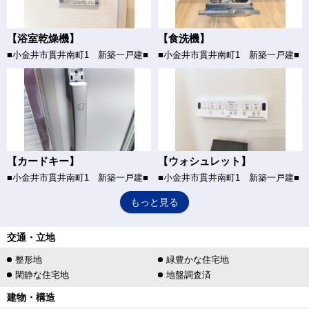
【浴室乾燥機】
【食洗機】
■小金井市貫井南町1 新築一戸建■
■小金井市貫井南町1 新築一戸建■
【カードキー】
【ウォシュレット】
■小金井市貫井南町1 新築一戸建■
■小金井市貫井南町1 新築一戸建■
もっと見る
交通・立地
整形地
緑豊かな住宅地
閑静な住宅地
地盤調査済
建物・構造