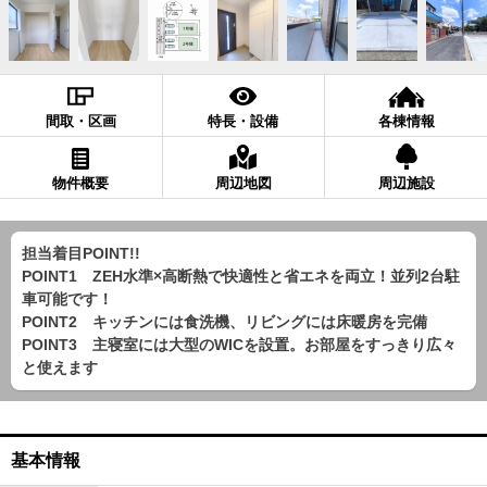
間取・区画
特長・設備
各棟情報
物件概要
周辺地図
周辺施設
担当着目POINT!!
POINT1 ZEH水準×高断熱で快適性と省エネを両立！並列2台駐
車可能です！
POINT2 キッチンには食洗機、リビングには床暖房を完備
POINT3 主寝室には大型のWICを設置。お部屋をすっきり広々
と使えます
基本情報