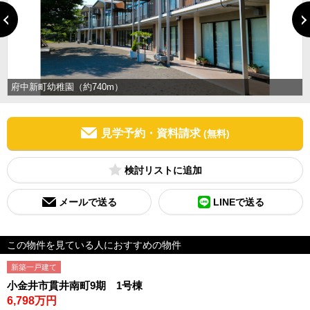
府中新町幼稚園（約740m）
見学予約・資料請求
(無料)
検討リスト
メールで送る
LINEで送る
この物件を見ている人におすすめの物件
新築一戸建て
小金井市貫井南町9期 1号棟
6,798万円