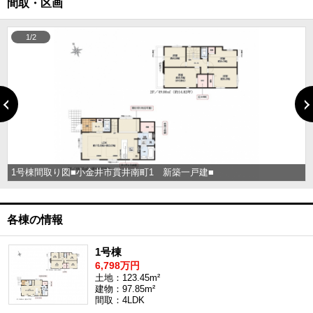
間取・区画
1/2
1号棟間取り図■小金井市貫井南町1 新築一戸建■
各棟の情報
1号棟
6,798万円
土地：123.45m²
建物：97.85m²
間取：4LDK