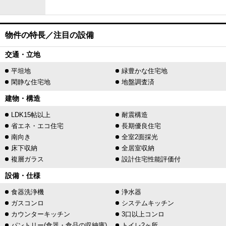
物件の特長／注目の設備
交通・立地
平坦地
緑豊かな住宅地
閑静な住宅地
地盤調査済
建物・構造
LDK15帖以上
耐震構造
省エネ・エコ住宅
長期優良住宅
南向き
全室2面採光
床下収納
全居室収納
複層ガラス
設計住宅性能評価付
設備・仕様
食器洗浄機
浄水器
ガスコンロ
システムキッチン
カウンターキッチン
3口以上コンロ
パントリー(食器・食品の収納庫)
トイレ2ヶ所