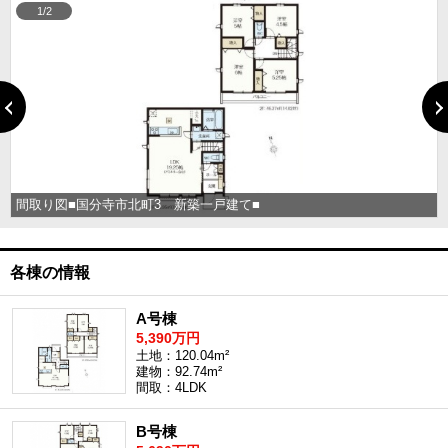
1/2
間取り図■国分寺市北町3 新築一戸建て■
各棟の情報
A号棟
5,390万円
土地：120.04m²
建物：92.74m²
間取：4LDK
B号棟