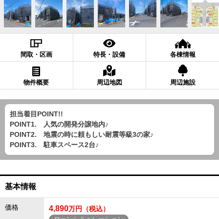
間取・区画
特長・設備
各棟情報
物件概要
周辺地図
周辺施設
担当着目POINT!!
POINT1. 人気の開発分譲地内♪
POINT2. 地震の時に頼もしい耐震等級3の家♪
POINT3. 駐車スペース2台♪
基本情報
価格
4,890
万円（税込）