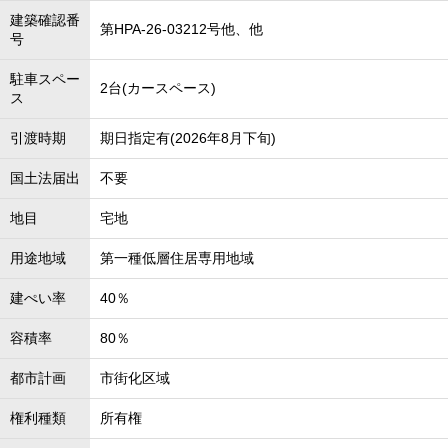
建築確認番
第HPA-26-03212号他、他
号
駐車スペー
2台(カースペース)
ス
引渡時期
期日指定有(2026年8月下旬)
国土法届出
不要
地目
宅地
用途地域
第一種低層住居専用地域
建ぺい率
40％
容積率
80％
都市計画
市街化区域
権利種類
所有権