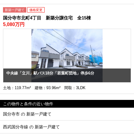
新築一戸建て
価格変更
国分寺市北町4丁目 新築分譲住宅 全15棟
5,080万円
中央線「立川」駅バス18分「若葉町団地」停歩6分
土地：119.77m² 建物：93.96m² 間取：3LDK
この物件と条件の近い物件
国分寺市 の 新築一戸建て
西武国分寺線 の 新築一戸建て