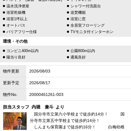
温水洗浄便座
シャワー付洗面台
浴室乾燥機
追焚機能
浴室1坪以上
浴室に窓
オートバス
全居室フローリング
バリアフリー仕様
TVモニタ付インターホン
環境・その他
コンビニ400m以内
公園800m以内
陽当り良好
通風良好
物件更新
2026/08/03
更新予定
2026/08/17
物件No.
20000461261-003
担当スタッフ
内堀 兼斗
より
国分寺市立第六小学校まで徒歩約14分！ 国
分寺市立第五中学校まで徒歩約14分！
しんまち保育園まで徒歩約16分！ 白梅幼稚