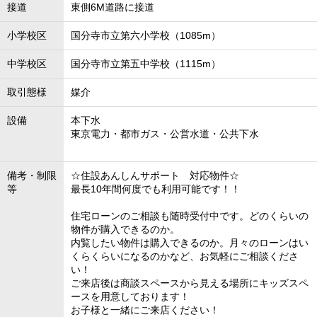
接道
東側6M道路に接道
小学校区
国分寺市立第六小学校（1085m）
中学校区
国分寺市立第五中学校（1115m）
取引態様
媒介
設備
本下水
東京電力・都市ガス・公営水道・公共下水
備考・制限
☆住設あんしんサポート 対応物件☆
等
最長10年間何度でも利用可能です！！
住宅ローンのご相談も随時受付中です。どのくらいの
物件が購入できるのか。
内覧したい物件は購入できるのか。月々のローンはい
くらくらいになるのかなど、お気軽にご相談くださ
い！
ご来店後は商談スペースから見える場所にキッズスペ
ースを用意しております！
お子様と一緒にご来店ください！