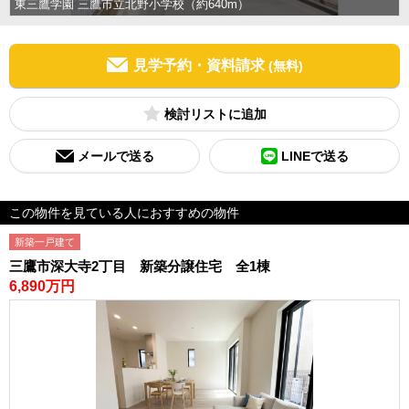
東三鷹学園 三鷹市立北野小学校（約640m）
見学予約・資料請求
(無料)
検討リスト
メールで送る
LINEで送る
この物件を見ている人におすすめの物件
新築一戸建て
三鷹市深大寺2丁目 新築分譲住宅 全1棟
6,890万円