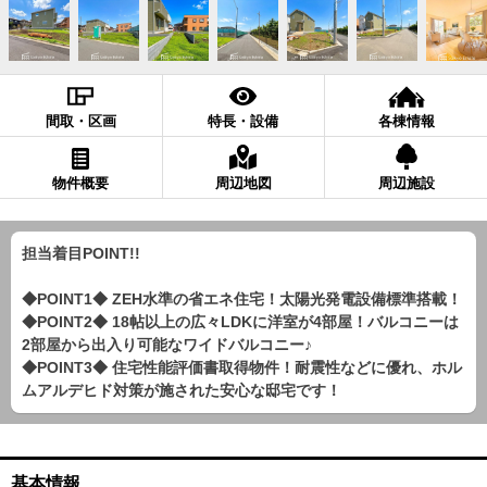
間取・区画
特長・設備
各棟情報
物件概要
周辺地図
周辺施設
担当着目POINT!!
◆POINT1◆ ZEH水準の省エネ住宅！太陽光発電設備標準搭載！
◆POINT2◆ 18帖以上の広々LDKに洋室が4部屋！バルコニーは
2部屋から出入り可能なワイドバルコニー♪
◆POINT3◆ 住宅性能評価書取得物件！耐震性などに優れ、ホル
ムアルデヒド対策が施された安心な邸宅です！
基本情報