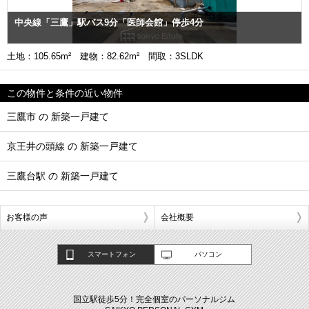
中央線「三鷹」駅バス9分「医師会館」停歩4分
土地：105.65m² 建物：82.62m² 間取：3SLDK
この物件と条件の近い物件
三鷹市 の 新築一戸建て
京王井の頭線 の 新築一戸建て
三鷹台駅 の 新築一戸建て
お客様の声
会社概要
スマートフォン
パソコン
国立駅徒歩5分！完全個室のパーソナルジム