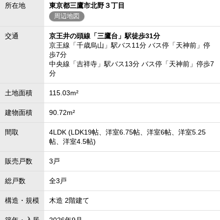
所在地
東京都三鷹市北野３丁目
周辺地図
交通
京王井の頭線「三鷹台」駅徒歩31分
京王線「千歳烏山」駅バス11分 バス停「天神前」停
歩7分
中央線「吉祥寺」駅バス13分 バス停「天神前」停歩7
分
土地面積
115.03m²
建物面積
90.72m²
間取
4LDK (LDK19帖、洋室6.75帖、洋室6帖、洋室5.25
帖、洋室4.5帖)
販売戸数
3戸
総戸数
全3戸
構造・規模
木造 2階建て