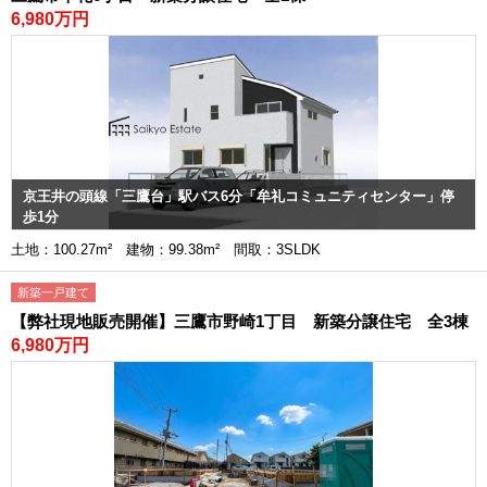
6,980万円
京王井の頭線「三鷹台」駅バス6分「牟礼コミュニティセンター」停
歩1分
土地：100.27m² 建物：99.38m² 間取：3SLDK
新築一戸建て
【弊社現地販売開催】三鷹市野崎1丁目 新築分譲住宅 全3棟
6,980万円