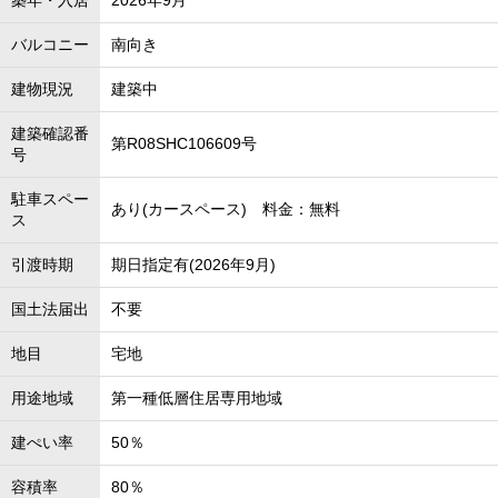
築年・入居
2026年9月
バルコニー
南向き
建物現況
建築中
建築確認番
第R08SHC106609号
号
駐車スペー
あり(カースペース) 料金：無料
ス
引渡時期
期日指定有(2026年9月)
国土法届出
不要
地目
宅地
用途地域
第一種低層住居専用地域
建ぺい率
50％
容積率
80％