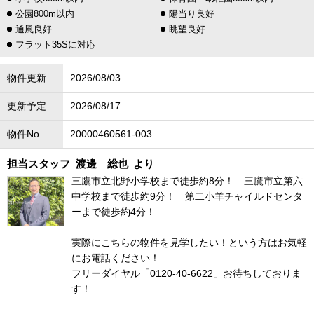
公園800m以内
陽当り良好
通風良好
眺望良好
フラット35Sに対応
物件更新
2026/08/03
更新予定
2026/08/17
物件No.
20000460561-003
担当スタッフ
渡邊 総也
より
三鷹市立北野小学校まで徒歩約8分！ 三鷹市立第六
中学校まで徒歩約9分！ 第二小羊チャイルドセンタ
ーまで徒歩約4分！
実際にこちらの物件を見学したい！という方はお気軽
にお電話ください！
フリーダイヤル「0120-40-6622」お待ちしておりま
す！