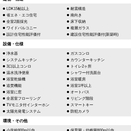
LDK15帖以上
耐震構造
省エネ・エコ住宅
南向き
全室2面採光
床下収納
ワイドバルコニー
複層ガラス
設計住宅性能評価付
建設住宅性能評価付(新築時)
設備・仕様
浄水器
ガスコンロ
システムキッチン
カウンターキッチン
3口以上コンロ
トイレ2ヶ所
温水洗浄便座
シャワー付洗面台
浴室乾燥機
浴室暖房
追焚機能
浴室1坪以上
浴室に窓
オートバス
全居室フローリング
リビング階段
TVモニタ付インターホン
スマートキー
太陽光発電システム
防犯カメラ
環境・その他
小学校800m以内
保育園・幼稚園800m以内