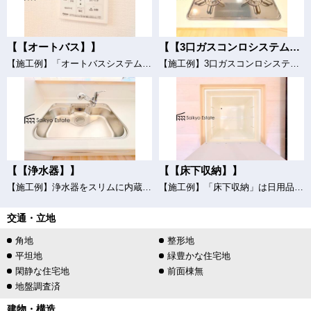
【【オートバス】】
【【3口ガスコンロシステム】】
【施工例】「オートバスシステム」は浴室のお湯張り、温度調整などを、キッチンなど浴室以外からでも操作できるシステムです。
【施工例】3口ガスコンロシステムはたくさんの料理が同時に作れて便利な上、凹凸が少ないフラットトップなのでお掃除も楽々です。
【【浄水器】】
【【床下収納】】
【施工例】浄水器をスリムに内蔵したハンドシャワー式の水栓金具です。シンクもスッキリ！
【施工例】「床下収納」は日用品のストックや、使用頻度の低い物などを収納するのに便利なスペースです。
交通・立地
角地
整形地
平坦地
緑豊かな住宅地
閑静な住宅地
前面棟無
地盤調査済
建物・構造