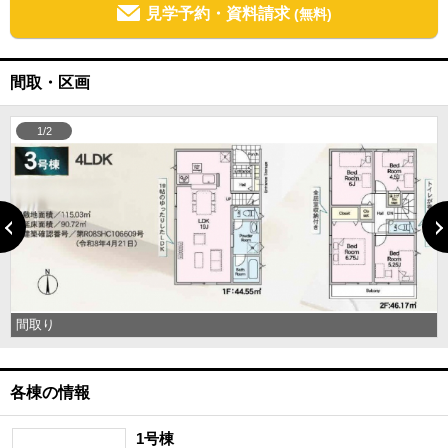
見学予約・資料請求
(無料)
間取・区画
1/2
間取り
各棟の情報
1号棟