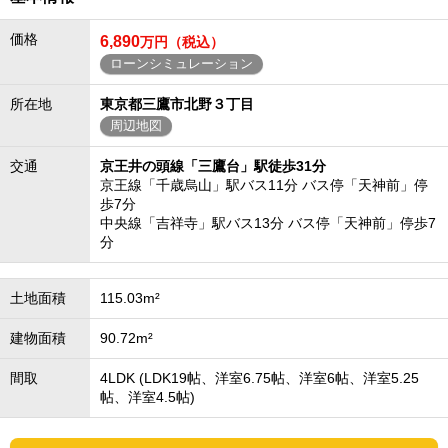
価格
6,890
万円（税込）
ローンシミュレーション
所在地
東京都三鷹市北野３丁目
周辺地図
交通
京王井の頭線「三鷹台」駅徒歩31分
京王線「千歳烏山」駅バス11分 バス停「天神前」停
歩7分
中央線「吉祥寺」駅バス13分 バス停「天神前」停歩7
分
土地面積
115.03m²
建物面積
90.72m²
間取
4LDK (LDK19帖、洋室6.75帖、洋室6帖、洋室5.25
帖、洋室4.5帖)