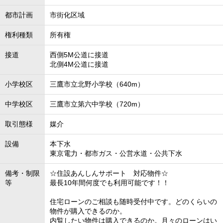
都市計画
市街化区域
権利種類
所有権
接道
西側5M公道に接道
北側4M公道に接道
小学校区
三鷹市立北野小学校（640m）
中学校区
三鷹市立第六中学校（720m）
取引態様
媒介
設備
本下水
東京電力・都市ガス・公営水道・公共下水
備考・制限
☆住設あんしんサポート 対応物件☆
等
最長10年間何度でも利用可能です！！
住宅ローンのご相談も随時受付中です。どのくらいの
物件が購入できるのか。
内覧したい物件は購入できるのか。月々のローンはい