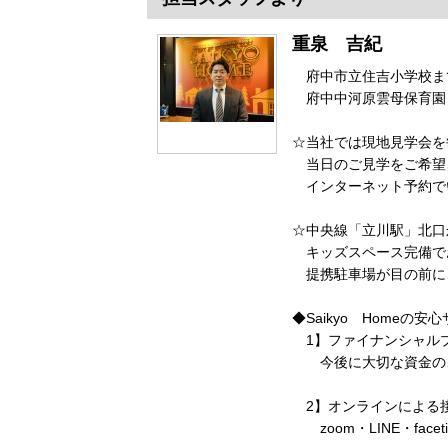
重泉 吉紀
府中市立住吉小学校
府中中河原雲母保育園
☆当社では現地見学会を
当日のご見学をご希望
インターネット予約で
☆中央線「立川駅」北口
キッズスペース完備で
提携駐車場が目の前に
◆Saikyo Homeの安
1】ファイナンシャル
今後に大切な資金のご
2】オンラインによる
zoom・LINE・fac