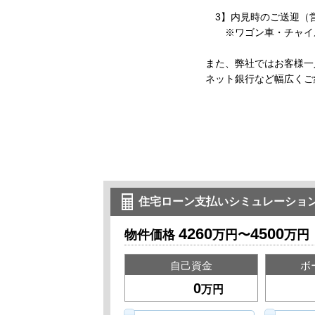
3】内見時のご送迎（
※ワゴン車・チャイル
また、弊社ではお客様一
ネット銀行など幅広くご
住宅ローン支払いシミュレーショ
4260
4500
物件価格
万円〜
万円
自己資金
ボ
万円