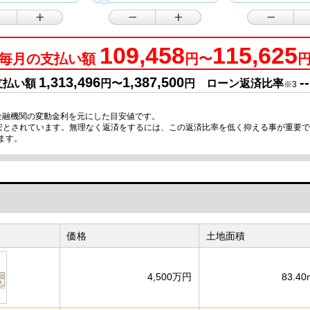
109,458
115,625
毎月の支払い額
円〜
1,313,496
1,387,500
--
支払い額
円〜
円 ローン返済比率
※3
金融機関の変動金利を元にした目安値です。
目安とされています。無理なく返済をするには、この返済比率を低く抑える事が重要
ます。
価格
土地面積
4,500万円
83.40