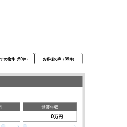
50
39
すすめ物件
お客様の声
（
件）
（
件）
間
世帯年収
万円