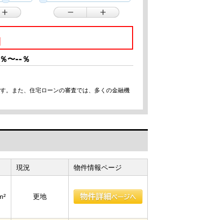
円
--
％〜
％
です。また、住宅ローンの審査では、多くの金融機
現況
物件情報ページ
m²
更地