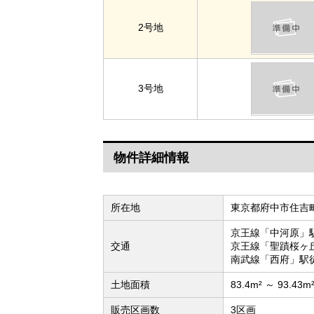
2号地
3号地
物件詳細情報
所在地
東京都府中市住吉
京王線「中河原」
交通
京王線「聖蹟桜ヶ
南武線「西府」駅徒
土地面積
83.4m² ～ 93.43m
販売区画数
3区画