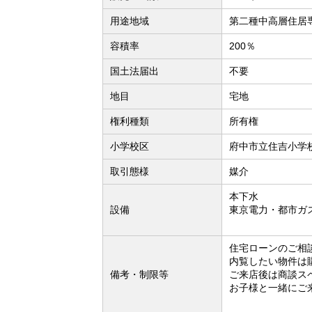
用途地域
第二種中高層住居
容積率
200％
国土法届出
不要
地目
宅地
権利種類
所有権
小学校区
府中市立住吉小学校
取引態様
媒介
本下水
設備
東京電力・都市ガ
住宅ローンのご相
内覧したい物件は
備考・制限等
ご来店後は商談ス
お子様と一緒にご