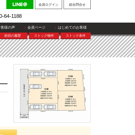
会員ログイン
総合問合せ
0-64-1188
お客様の声
会員ページ
はじめてのお客様
前回の履歴
ストック物件
ストック条件