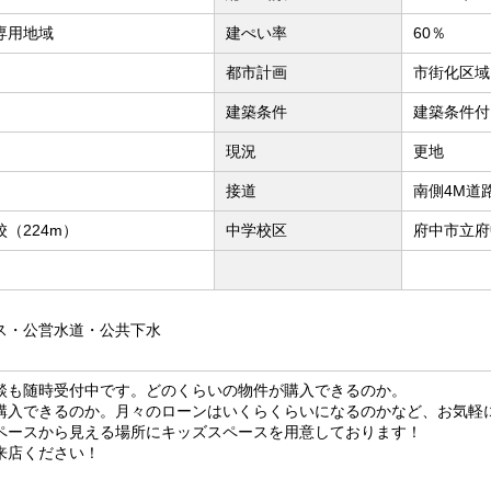
専用地域
建ぺい率
60％
都市計画
市街化区域
建築条件
建築条件付
現況
更地
接道
南側4M道
（224m）
中学校区
府中市立府
ス・公営水道・公共下水
談も随時受付中です。どのくらいの物件が購入できるのか。
購入できるのか。月々のローンはいくらくらいになるのかなど、お気軽
ペースから見える場所にキッズスペースを用意しております！
来店ください！