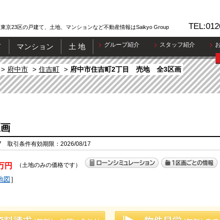
TEL:012
東京23区の戸建て、土地、マンションなど不動産情報はSaikyo Group
グループ紹介
スタッフ紹介
て
マンション
土 地
府中市
住吉町
府中市住吉町2丁目 売地 全3区画
区画
7 取引条件有効期限：2026/08/17
万円
（土地のみの価格です）
地図
］