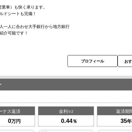
営業車）も快く承ります。
ドシートも完備！
人一人に合わせ大手銀行から地方銀行
紹介可能です！
プロフィール
お
ン
ーナス返済
金利
返済期
※2
万円
％
年