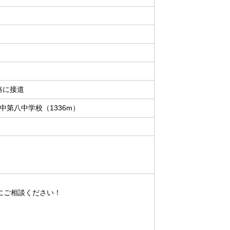
路に接道
中第八中学校（1336m）
にご相談ください！