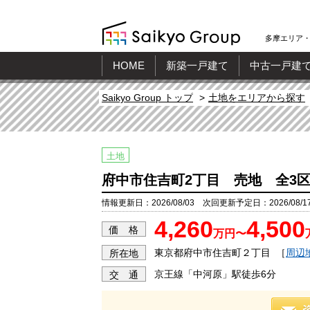
多摩エリア・
HOME
新築一戸建て
中古一戸建
Saikyo Group トップ
土地をエリアから探す
土地
府中市住吉町2丁目 売地 全3
情報更新日：2026/08/03 次回更新予定日：2026/08/1
4,260
4,500
価 格
万円〜
東京都府中市住吉町２丁目
［
周辺
所在地
京王線「中河原」駅徒歩6分
交 通