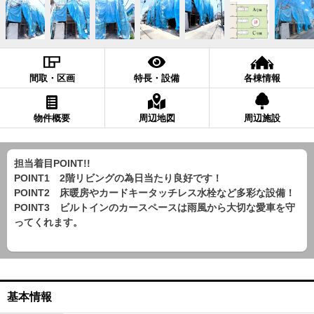
間取・区画
特長・設備
各棟情報
物件概要
周辺地図
周辺施設
担当着目POINT!!
POINT1 2階リビングの為日当たり良好です！
POINT2 床暖房やカードキータッチレス水栓など多彩な設備！
POINT3 ビルトインのカースペースは雨風から大切な愛車を守
ってくれます。
基本情報