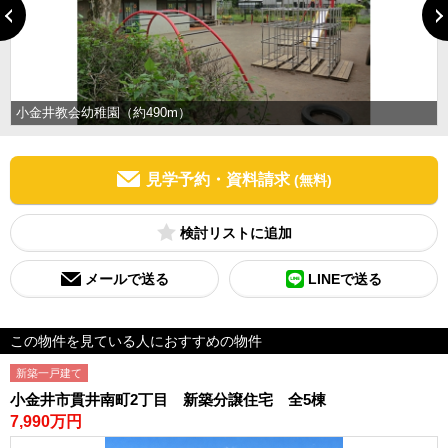
小金井教会幼稚園（約490m）
見学予約・資料請求
(無料)
検討リスト
メールで送る
LINEで送る
この物件を見ている人におすすめの物件
新築一戸建て
小金井市貫井南町2丁目 新築分譲住宅 全5棟
7,990万円