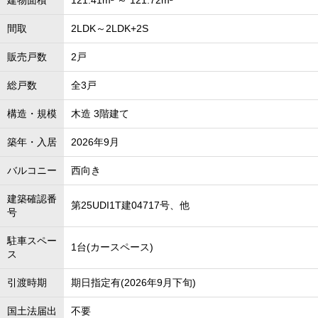
建物面積
121.41m² ～ 121.72m²
間取
2LDK～2LDK+2S
販売戸数
2戸
総戸数
全3戸
構造・規模
木造 3階建て
築年・入居
2026年9月
バルコニー
西向き
建築確認番
第25UDI1T建04717号、他
号
駐車スペー
1台(カースペース)
ス
引渡時期
期日指定有(2026年9月下旬)
国土法届出
不要