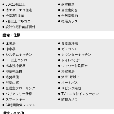
LDK15帖以上
耐震構造
省エネ・エコ住宅
全室南向き
全室2面採光
全居室収納
2面以上バルコニー
複層ガラス
設計住宅性能評価付
設備・仕様
床暖房
食器洗浄機
浄水器
ガスコンロ
システムキッチン
カウンターキッチン
3口以上コンロ
トイレ2ヶ所
温水洗浄便座
シャワー付洗面台
浴室乾燥機
浴室暖房
追焚機能
浴室1坪以上
浴室に窓
オートバス
全居室フローリング
リビング階段
バリアフリー仕様
TVモニタ付インターホン
スマートキー
防犯カメラ
24時間換気システム
環境・その他