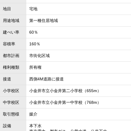
地目
宅地
用途地域
第一種住居地域
建ぺい率
60％
容積率
160％
都市計画
市街化区域
権利種類
所有権
接道
西側4M道路に接道
小学校区
小金井市立小金井第二小学校（655m）
中学校区
小金井市立小金井第一中学校（768m）
取引態様
媒介
設備
本下水