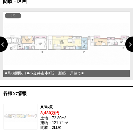
間取・区画
1/2
A号棟間取り■小金井市本町2 新築一戸建て■
各棟の情報
A号棟
8,480万円
土地：72.80m²
建物：121.72m²
間取：2LDK