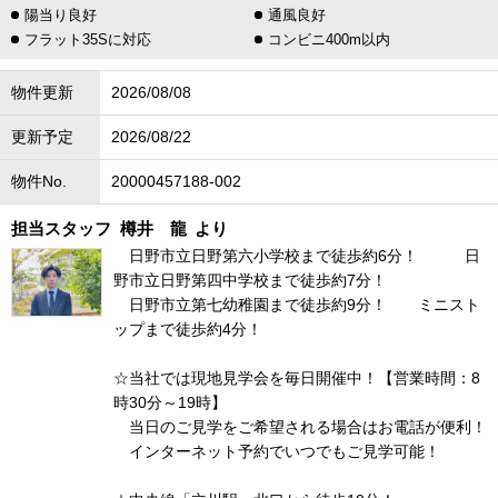
陽当り良好
通風良好
フラット35Sに対応
コンビニ400m以内
物件更新
2026/08/08
更新予定
2026/08/22
物件No.
20000457188-002
担当スタッフ
樽井 龍
より
日野市立日野第六小学校まで徒歩約6分！ 日
野市立日野第四中学校まで徒歩約7分！
日野市立第七幼稚園まで徒歩約9分！ ミニスト
ップまで徒歩約4分！
☆当社では現地見学会を毎日開催中！【営業時間：8
時30分～19時】
当日のご見学をご希望される場合はお電話が便利！
インターネット予約でいつでもご見学可能！