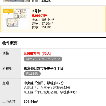
間取：2SLDK
3号棟
5,999万円
土地：106.44m²
建物：97.50m²
間取：3SLDK
物件概要
価格
5,999
万円（税込）
ローンシミュレーション
所在地
東京都日野市多摩平３丁目
周辺地図
交通
中央線「豊田」駅徒歩12分
八高線「北八王子」駅徒歩22分
京王線「平山城址公園」駅徒歩30分
土地面積
106.44m²