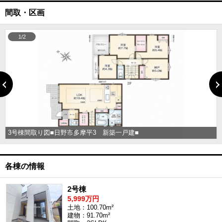
間取・区画
1/2
3号棟間取り図■日野市多摩平3 新築一戸建■
各棟の情報
2号棟
5,999万円
土地：100.70m²
建物：91.70m²