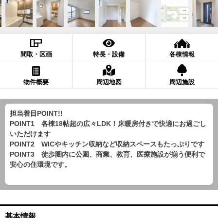
間取・区画
特長・設備
各棟情報
物件概要
周辺地図
周辺施設
担当着目POINT!!
POINT1 各棟18帖超の広々LDK！床暖房付きで快適にお過ごし
いただけます
POINT2 WICやキッチン収納など収納スペースもたっぷりです
POINT3 徒歩圏内に公園、商業、教育、医療施設が揃う便利で
安心の住環境です。
基本情報