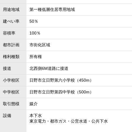
用途地域
第一種低層住居専用地域
建ぺい率
50％
容積率
100％
都市計画
市街化区域
権利種類
所有権
接道
北西側6M道路に接道
小学校区
日野市立日野第六小学校（450m）
中学校区
日野市立日野第四中学校（500m）
取引態様
媒介
設備
本下水
東京電力・都市ガス・公営水道・公共下水