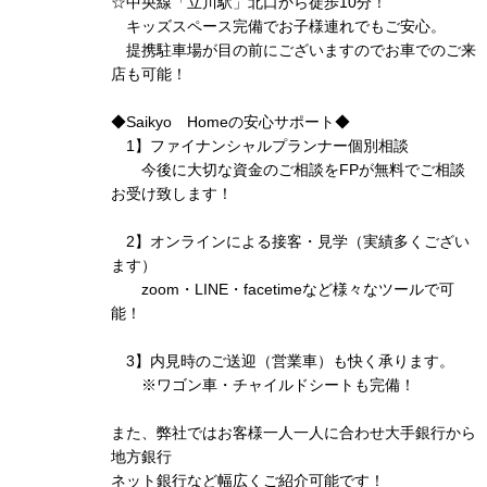
☆中央線「立川駅」北口から徒歩10分！
キッズスペース完備でお子様連れでもご安心。
提携駐車場が目の前にございますのでお車でのご来
店も可能！
◆Saikyo Homeの安心サポート◆
1】ファイナンシャルプランナー個別相談
今後に大切な資金のご相談をFPが無料でご相談
お受け致します！
2】オンラインによる接客・見学（実績多くござい
ます）
zoom・LINE・facetimeなど様々なツールで可
能！
3】内見時のご送迎（営業車）も快く承ります。
※ワゴン車・チャイルドシートも完備！
また、弊社ではお客様一人一人に合わせ大手銀行から
地方銀行
ネット銀行など幅広くご紹介可能です！