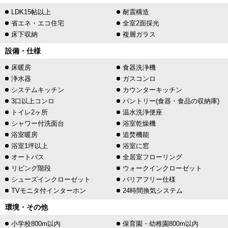
LDK15帖以上
耐震構造
省エネ・エコ住宅
全室2面採光
床下収納
複層ガラス
設備・仕様
床暖房
食器洗浄機
浄水器
ガスコンロ
システムキッチン
カウンターキッチン
3口以上コンロ
パントリー(食器・食品の収納庫)
トイレ2ヶ所
温水洗浄便座
シャワー付洗面台
浴室乾燥機
浴室暖房
追焚機能
浴室1坪以上
浴室に窓
オートバス
全居室フローリング
リビング階段
ウォークインクローゼット
シューズインクローゼット
バリアフリー仕様
TVモニタ付インターホン
24時間換気システム
環境・その他
小学校800m以内
保育園・幼稚園800m以内