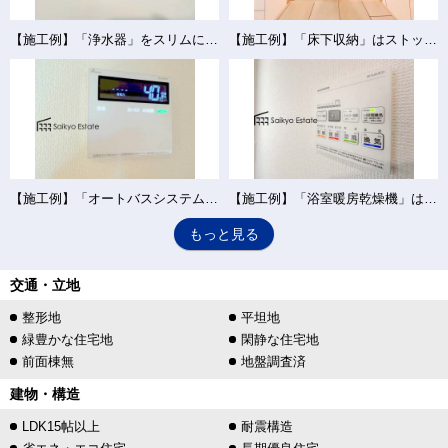
【施工例】「浄水器」をスリムに内蔵したハンドシャワー式の水栓金具です。シンクもスッキリ！
【施工例】「床下収納」はストックの食材や普段使わない調理器具・食器などを管理しやすく収納できます。
【施工例】「オートバスシステム」は浴室のお湯張り、温度調整などを、キッチンなど浴室以外から操作が出来る便利なシステムです。
【施工例】「浴室暖房乾燥機」は梅雨や花粉の時期、雨の日の洗濯物の乾燥に重宝します。寒い冬も入浴前の暖房運転で快適なバスタイムを♪
もっと見る
交通・立地
整形地
平坦地
緑豊かな住宅地
閑静な住宅地
前面棟無
地盤調査済
建物・構造
LDK15帖以上
耐震構造