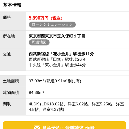
基本情報
価格
5,890
万円（税込）
ローンシミュレーション
所在地
東京都西東京市芝久保町１丁目
周辺地図
交通
西武新宿線「花小金井」駅徒歩11分
西武新宿線「田無」駅徒歩26分
中央線「東小金井」駅徒歩44分
土地面積
97.93m² (私道9.91m²別に有)
建物面積
94.39m²
間取
4LDK (LDK18.62帖、洋室6.62帖、洋室5.25帖、洋室
4.5帖、洋室4.37帖)
見学予約・資料請求
(無料)