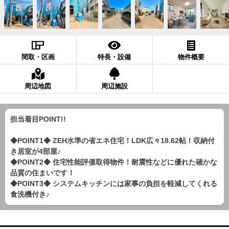
間取・区画
特長・設備
物件概要
周辺地図
周辺施設
担当着目POINT!!
◆POINT1◆ ZEH水準の省エネ住宅！LDK広々18.62帖！収納付
き居室が4部屋♪
◆POINT2◆ 住宅性能評価取得物件！耐震性などに優れた確かな
品質の住まいです！
◆POINT3◆ システムキッチンには家事の負担を軽減してくれる
食洗機付き♪