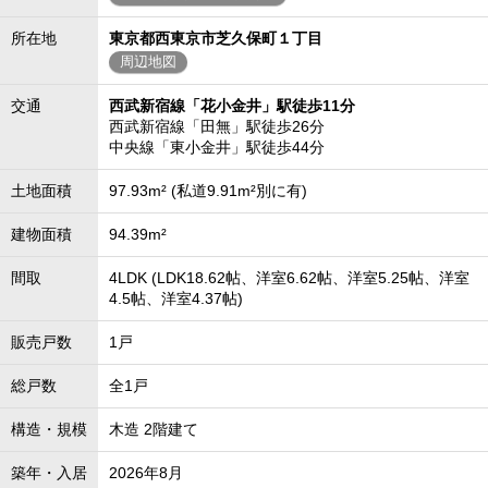
所在地
東京都西東京市芝久保町１丁目
周辺地図
交通
西武新宿線「花小金井」駅徒歩11分
西武新宿線「田無」駅徒歩26分
中央線「東小金井」駅徒歩44分
土地面積
97.93m² (私道9.91m²別に有)
建物面積
94.39m²
間取
4LDK (LDK18.62帖、洋室6.62帖、洋室5.25帖、洋室
4.5帖、洋室4.37帖)
販売戸数
1戸
総戸数
全1戸
構造・規模
木造 2階建て
築年・入居
2026年8月