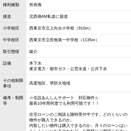
権利種類
所有権
接道
北西側4M私道に接道
小学校区
西東京市立上向台小学校（910m）
中学校区
西東京市立田無第一中学校（1135m）
取引態様
媒介
設備
本下水
東京電力・都市ガス・公営水道・公共下水
その他制限
高度地区、準防火地域
事項
備考・制限
☆住設あんしんサポート 対応物件☆
等
最長10年間何度でも利用可能です！！
住宅ローンのご相談も随時受付中です。どのくらいの
物件が購入できるのか。
内覧したい物件は購入できるのか。月々のローンはい