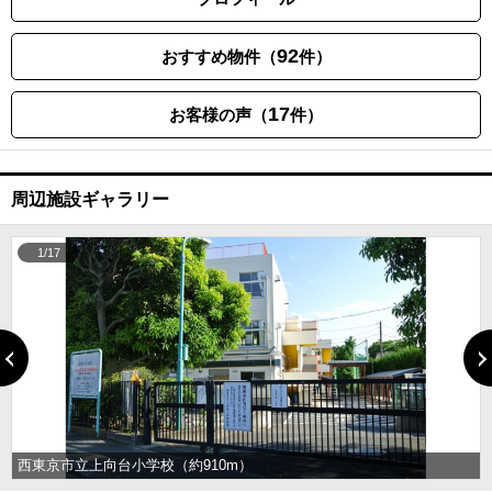
92
おすすめ物件（
件）
17
お客様の声（
件）
周辺施設ギャラリー
1/17
西東京市立上向台小学校（約910m）