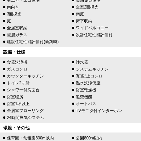
省エネ・エコ住宅
長期優良住宅
南向き
全室2面採光
3面採光
南庭
庭
床下収納
全居室収納
ワイドバルコニー
複層ガラス
設計住宅性能評価付
建設住宅性能評価付(新築時)
設備・仕様
食器洗浄機
浄水器
ガスコンロ
システムキッチン
カウンターキッチン
3口以上コンロ
トイレ2ヶ所
温水洗浄便座
シャワー付洗面台
浴室乾燥機
浴室暖房
追焚機能
浴室1坪以上
オートバス
全居室フローリング
TVモニタ付インターホン
24時間換気システム
環境・その他
保育園・幼稚園800m以内
公園800m以内