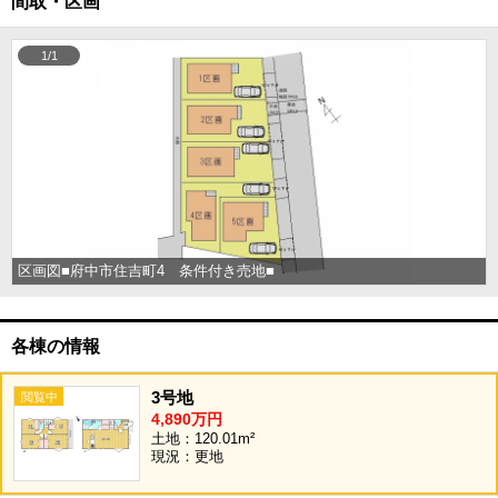
間取・区画
1/1
区画図■府中市住吉町4 条件付き売地■
各棟の情報
3号地
4,890万円
土地：120.01m²
現況：更地