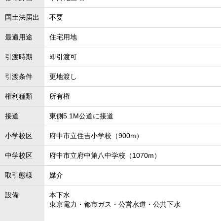
国土法届出
不要
最適用途
住宅用地
引渡時期
即引渡可
引渡条件
更地渡し
権利種類
所有権
接道
東側5.1M公道に接道
小学校区
府中市立住吉小学校（900m）
中学校区
府中市立府中第八中学校（1070m）
取引態様
媒介
設備
本下水
東京電力・都市ガス・公営水道・公共下水