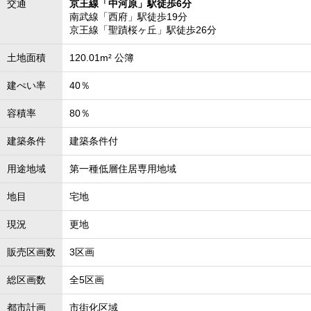
交通
京王線「中河原」駅徒歩6分
南武線「西府」駅徒歩19分
京王線「聖蹟桜ヶ丘」駅徒歩26分
土地面積
120.01m² 公簿
建ぺい率
40％
容積率
80％
建築条件
建築条件付
用途地域
第一種低層住居専用地域
地目
宅地
現況
更地
販売区画数
3区画
総区画数
全5区画
都市計画
市街化区域