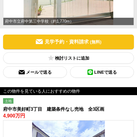
府中市立府中第三中学校（約1,770m）
見学予約・資料請求
(無料)
検討リスト
メールで送る
LINEで送る
この物件を見ている人におすすめの物件
土地
府中市美好町3丁目 建築条件なし売地 全3区画
4,900万円