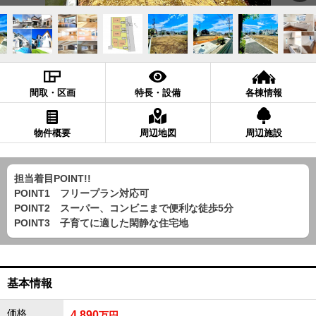
間取・区画
特長・設備
各棟情報
物件概要
周辺地図
周辺施設
担当着目POINT!!
POINT1 フリープラン対応可
POINT2 スーパー、コンビニまで便利な徒歩5分
POINT3 子育てに適した閑静な住宅地
基本情報
価格
4,890
万円