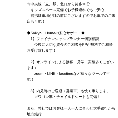
☆中央線「立川駅」北口から徒歩10分！
キッズスペース完備でお子様連れでもご安心。
提携駐車場が目の前にございますのでお車でのご来
店も可能！
◆Saikyo Homeの安心サポート◆
1】ファイナンシャルプランナー個別相談
今後に大切な資金のご相談をFPが無料でご相談
お受け致します！
2】オンラインによる接客・見学（実績多くござい
ます）
zoom・LINE・facetimeなど様々なツールで可
能！
3】内見時のご送迎（営業車）も快く承ります。
※ワゴン車・チャイルドシートも完備！
また、弊社ではお客様一人一人に合わせ大手銀行から
地方銀行