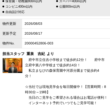
保育園・幼稚園800m以内
スーパー400m以内
コンビニ400m以内
公園800m以内
自由設計対応
物件更新
2026/08/03
更新予定
2026/08/17
物件No.
20000452806-003
担当スタッフ
重泉 吉紀
より
府中市立住吉小学校まで徒歩約12分！ 府中市
立府中第八中学校まで徒歩約14分！
私立まなびの森保育園中河原分園まで徒歩約4
分！
☆当社では現地見学会を毎日開催中！【営業時間：8
時30分～19時】
当日のご見学をご希望される場合はお電話が便利！
インターネット予約でいつでもご見学可能！