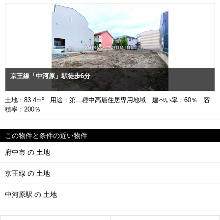
京王線「中河原」駅徒歩6分
土地：83.4m² 用途：第二種中高層住居専用地域 建ぺい率：60％ 容
積率：200％
この物件と条件の近い物件
府中市 の 土地
京王線 の 土地
中河原駅 の 土地